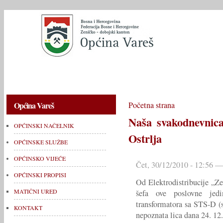
OPĆINSKI NAČELNIK
OPĆINSKE SLUŽBE
OPĆINSKO V
Općina Vareš
Početna strana
Naša svakodnevnica
OPĆINSKI NAČELNIK
Ostrlja
OPĆINSKE SLUŽBE
OPĆINSKO VIJEĆE
Čet, 30/12/2010 - 12:56 —
OPĆINSKI PROPISI
Od Elektrodistribucije „Ze
MATIČNI URED
šefa ove poslovne jed
transformatora sa STS-D (st
KONTAKT
nepoznata lica dana 24. 12