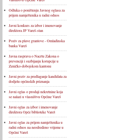
Odluka o poništenju Javnog oglasa za
prijem namještenika u radni odnos
Javni konkurs za izbor i imenovanje
direktora JP Vareš-stan
Poziv za plave grantove - Omladinska
banka Vareš
Javna rasprava o Nacrtu Zakona o
prevenciji i suzbijanju korupcije u
Zeničko-dobojskom kantonu
Javni poziv za predlaganje kandidata za
dodjelu općinskih priznanja
Javni oglas o prodaji nekretnine koja
se nalazi u vlasništvu Općine Vareš
Javni oglas za izbor i imenovanje
direktora Opće biblioteke Vareš
Javni oglas za prijem namještenika u
radni odnos na neodređeno vrijeme u
Općini Vareš