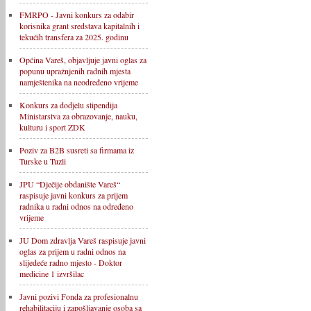
FMRPO - Javni konkurs za odabir
korisnika grant sredstava kapitalnih i
tekućih transfera za 2025. godinu
Općina Vareš, objavljuje javni oglas za
popunu upražnjenih radnih mjesta
namještenika na neodređeno vrijeme
Konkurs za dodjelu stipendija
Ministarstva za obrazovanje, nauku,
kulturu i sport ZDK
Poziv za B2B susreti sa firmama iz
Turske u Tuzli
JPU “Dječije obdanište Vareš“
raspisuje javni konkurs za prijem
radnika u radni odnos na određeno
vrijeme
JU Dom zdravlja Vareš raspisuje javni
oglas za prijem u radni odnos na
slijedeće radno mjesto - Doktor
medicine 1 izvršilac
Javni pozivi Fonda za profesionalnu
rehabilitaciju i zapošljavanje osoba sa