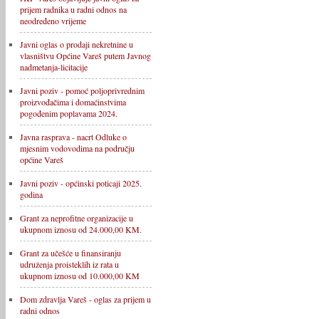
prijem radnika u radni odnos na
neodređeno vrijeme
Javni oglas o prodaji nekretnine u
vlasništvu Općine Vareš putem Javnog
nadmetanja-licitacije
Javni poziv - pomoć poljoprivrednim
proizvođačima i domaćinstvima
pogođenim poplavama 2024.
Javna rasprava - nacrt Odluke o
mjesnim vodovodima na području
općine Vareš
Javni poziv - općinski poticaji 2025.
godina
Grant za neprofitne organizacije u
ukupnom iznosu od 24.000,00 KM.
Grant za učešće u finansiranju
udruženja proisteklih iz rata u
ukupnom iznosu od 10.000,00 KM
Dom zdravlja Vareš - oglas za prijem u
radni odnos