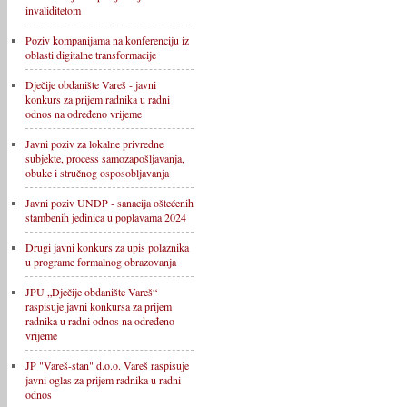
invaliditetom
Poziv kompanijama na konferenciju iz
oblasti digitalne transformacije
Dječije obdanište Vareš - javni
konkurs za prijem radnika u radni
odnos na određeno vrijeme
Javni poziv za lokalne privredne
subjekte, process samozapošljavanja,
obuke i stručnog osposobljavanja
Javni poziv UNDP - sanacija oštećenih
stambenih jedinica u poplavama 2024
Drugi javni konkurs za upis polaznika
u programe formalnog obrazovanja
JPU „Dječije obdanište Vareš“
raspisuje javni konkursa za prijem
radnika u radni odnos na određeno
vrijeme
JP "Vareš-stan" d.o.o. Vareš raspisuje
javni oglas za prijem radnika u radni
odnos