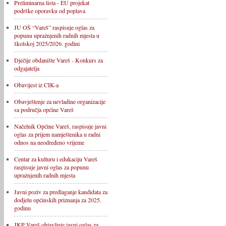
Preliminarna lista - EU projekat
podrške oporavku od poplava
JU OŠ “Vareš” raspisuje oglas za
popunu upražnjenih radnih mjesta u
školskoj 2025/2026. godini
Dječije obdanište Vareš - Konkurs za
odgajatelja
Obavijest iz CIK-a
Obavještenje za nevladine organizacije
sa područja općine Vareš
Načelnik Općine Vareš, raspisuje javni
oglas za prijem namještenika u radni
odnos na neodređeno vrijeme
Centar za kulturu i edukaciju Vareš
raspisuje javni oglas za popunu
upražnjenih radnih mjesta
Javni poziv za predlaganje kandidata za
dodjelu općinskih priznanja za 2025.
godinu
JKP Vareš objavljuje javni oglas za