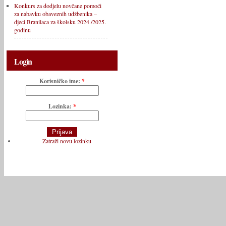
Konkurs za dodjelu novčane pomoći
za nabavku obaveznih udžbenika –
djeci Branilaca za školsku 2024./2025.
godinu
Login
Korisničko ime:
*
Lozinka:
*
Zatraži novu lozinku