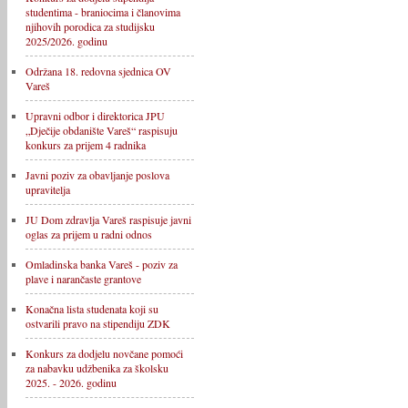
studentima - braniocima i članovima
njihovih porodica za studijsku
2025/2026. godinu
Održana 18. redovna sjednica OV
Vareš
Upravni odbor i direktorica JPU
„Dječije obdanište Vareš“ raspisuju
konkurs za prijem 4 radnika
Javni poziv za obavljanje poslova
upravitelja
JU Dom zdravlja Vareš raspisuje javni
oglas za prijem u radni odnos
Omladinska banka Vareš - poziv za
plave i narančaste grantove
Konačna lista studenata koji su
ostvarili pravo na stipendiju ZDK
Konkurs za dodjelu novčane pomoći
za nabavku udžbenika za školsku
2025. - 2026. godinu