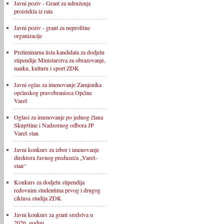
Javni poziv - Grant za udruženja
proistekla iz rata
Javni poziv - grant za neprofitne
organizacije
Preliminarna lista kandidata za dodjelu
stipendije Ministarstva za obrazovanje,
nauku, kulturu i sport ZDK
Javni oglas za imenovanje Zamjenika
općinskog pravobranioca Općine
Vareš
Oglasi za imenovanje po jednog člana
Skupštine i Nadzornog odbora JP
Vareš stan
Javni konkurs za izbor i imenovanje
direktora Javnog preduzeća „Vareš-
stan“
Konkurs za dodjelu stipendija
redovnim studentima prvog i drugog
ciklusa studija ZDK
Javni konkurs za grant sredstva u
2026. godini