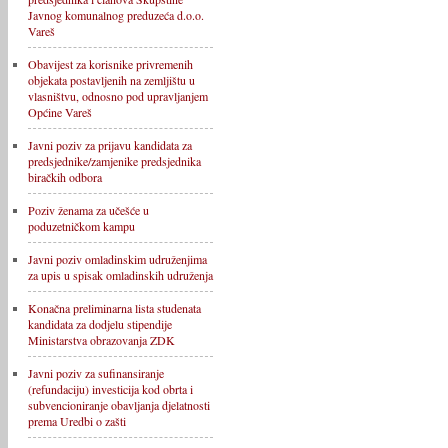
Javnog komunalnog preduzeća d.o.o.
Vareš
Obavijest za korisnike privremenih
objekata postavljenih na zemljištu u
vlasništvu, odnosno pod upravljanjem
Općine Vareš
Javni poziv za prijavu kandidata za
predsjednike/zamjenike predsjednika
biračkih odbora
Poziv ženama za učešće u
poduzetničkom kampu
Javni poziv omladinskim udruženjima
za upis u spisak omladinskih udruženja
Konačna preliminarna lista studenata
kandidata za dodjelu stipendije
Ministarstva obrazovanja ZDK
Javni poziv za sufinansiranje
(refundaciju) investicija kod obrta i
subvencioniranje obavljanja djelatnosti
prema Uredbi o zašti