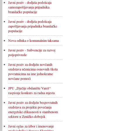
Javni poziv - dodjela podsticaja
samozapošljavanja pripadnika
branilačke populacije
Javni poziv - dodjela podsticaja
zapošljavanja pripadnika branilačke
populacije
Nova odluka o komunalnim taksama
Javni poziv - Subvencije za razvoj
poljoprivrede
Javni poziv za dodjelu novčanih
sredstava učenicima osnovnih škola
povratnicima na ime jednokratne
novčane pomoći
JPU „Dječije obdanište Vareš“
raspisuje konkurs za radna mjesta
Javni poziv za dodjelu bespovratnih
sredstava za projekte povećanja
energetske efikasnosti u stambenom
sektoru u Zeničko-dobojsk
Javni oglas za izbor i imenovanje
predsjednika i članova Skupštine