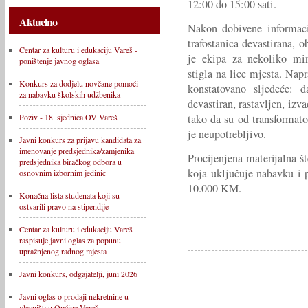
12:00 do 15:00 sati.
Aktuelno
Nakon dobivene informaci
trafostanica devastirana, o
Centar za kulturu i edukaciju Vareš -
je ekipa za nekoliko min
poništenje javnog oglasa
stigla na lice mjesta. Napr
Konkurs za dodjelu novčane pomoći
konstatovano sljedeće: d
za nabavku školskih udžbenika
devastiran, rastavljen, izv
tako da su od transformato
Poziv - 18. sjednica OV Vareš
je neupotrebljivo.
Javni konkurs za prijavu kandidata za
imenovanje predsjednika/zamjenika
Procijenjena materijalna š
predsjednika biračkog odbora u
koja uključuje nabavku i 
osnovnim izbornim jedinic
10.000 KM.
Konačna lista studenata koji su
ostvarili pravo na stipendije
Centar za kulturu i edukaciju Vareš
raspisuje javni oglas za popunu
upražnjenog radnog mjesta
Javni konkurs, odgajatelji, juni 2026
Javni oglas o prodaji nekretnine u
vlasništvu Općine Vareš