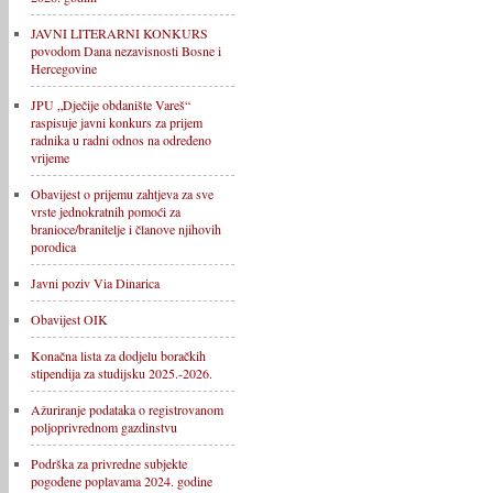
JAVNI LITERARNI KONKURS
povodom Dana nezavisnosti Bosne i
Hercegovine
JPU „Dječije obdanište Vareš“
raspisuje javni konkurs za prijem
radnika u radni odnos na određeno
vrijeme
Obavijest o prijemu zahtjeva za sve
vrste jednokratnih pomoći za
branioce/branitelje i članove njihovih
porodica
Javni poziv Via Dinarica
Obavijest OIK
Konačna lista za dodjelu boračkih
stipendija za studijsku 2025.-2026.
Ažuriranje podataka o registrovanom
poljoprivrednom gazdinstvu
Podrška za privredne subjekte
pogođene poplavama 2024. godine