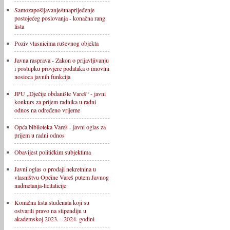
Samozapošljavanje/unaprijeđenje
postojećeg poslovanja - konačna rang
lista
Poziv vlasnicima ruševnog objekta
Javna rasprava - Zakon o prijavljivanju
i postupku provjere podataka o imovini
nosioca javnih funkcija
JPU „Dječije obdanište Vareš“ - javni
konkurs za prijem radnika u radni
odnos na određeno vrijeme
Opća biblioteka Vareš - javni oglas za
prijem u radni odnos
Obavijest političkim subjektima
Javni oglas o prodaji nekretnina u
vlasništvu Općine Vareš putem Javnog
nadmetanja-licitaticije
Konačna lista studenata koji su
ostvarili pravo na stipendiju u
akademskoj 2023. - 2024. godini