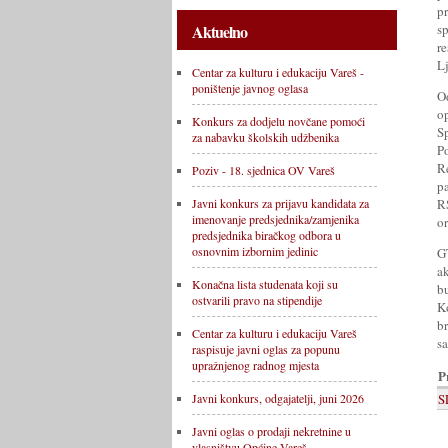
p
s
Aktuelno
r
Lj
Centar za kulturu i edukaciju Vareš -
poništenje javnog oglasa
O
o
Konkurs za dodjelu novčane pomoći
S
za nabavku školskih udžbenika
P
R
Poziv - 18. sjednica OV Vareš
pa
RS
Javni konkurs za prijavu kandidata za
imenovanje predsjednika/zamjenika
o
predsjednika biračkog odbora u
osnovnim izbornim jedinic
G
a
Konačna lista studenata koji su
b
ostvarili pravo na stipendije
K
b
Centar za kulturu i edukaciju Vareš
s
raspisuje javni oglas za popunu
upražnjenog radnog mjesta
P
S
Javni konkurs, odgajatelji, juni 2026
Javni oglas o prodaji nekretnine u
vlasništvu Općine Vareš