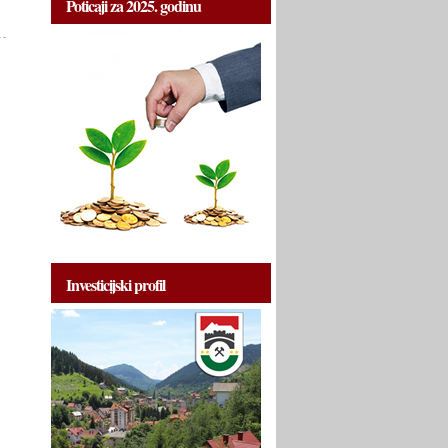
Poticaji za 2025. godinu
Investicijski profil