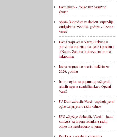
Javni poziv - "Niko bez osnovne
škole"
Spisak kandidata za dodjelu stipendije
studijske 2025/2026. godine - Općine
Vareš
Javna rasprava o Nacrtu Zakona o
porezu na imovinu, nasljeđe i poklon i
o Nacrtu Zakona o porezu na promet
nekretnina
Javna rasprava o nacrtu budžeta za
2026. godinu
Interni oglas za popunu upražnjenih
radnih mjesta namještenika u Općini
Vareš
JU Dom zdravlja Vareš raspisuje javni
oglas za prijem u radni odnos
JPU „Dječije obdanište Vareš“ - javni
konkurs za prijem radnika u radni
odnos na neodređeno vrijeme
Konkurs za dodjelu stipendija