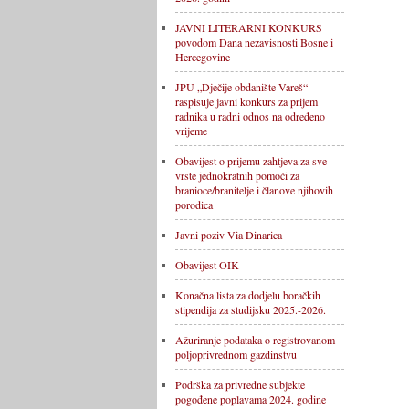
JAVNI LITERARNI KONKURS
povodom Dana nezavisnosti Bosne i
Hercegovine
JPU „Dječije obdanište Vareš“
raspisuje javni konkurs za prijem
radnika u radni odnos na određeno
vrijeme
Obavijest o prijemu zahtjeva za sve
vrste jednokratnih pomoći za
branioce/branitelje i članove njihovih
porodica
Javni poziv Via Dinarica
Obavijest OIK
Konačna lista za dodjelu boračkih
stipendija za studijsku 2025.-2026.
Ažuriranje podataka o registrovanom
poljoprivrednom gazdinstvu
Podrška za privredne subjekte
pogođene poplavama 2024. godine