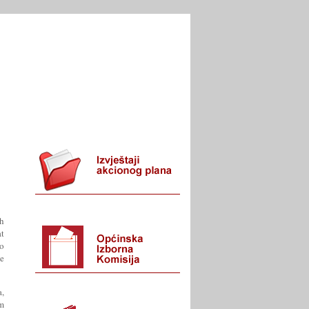
I URED
KONTAKT
h
at
do
e
a,
m