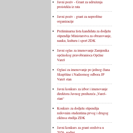
Javni poziv - Grant za udruženja
proistekla iz rata
Javni poziv - grant za neprofitne
organizacije
Preliminarna lista kandidata za dodjelu
stipendije Ministarstva za obrazovanje,
nauku, kulturu i sport ZDK
Javni oglas za imenovanje Zamjenika
općinskog pravobranioca Općine
Vareš
Oglasi za imenovanje po jednog člana
Skupštine i Nadzornog odbora JP
Vareš stan
Javni konkurs za izbor i imenovanje
direktora Javnog preduzeća „Vareš-
stan“
Konkurs za dodjelu stipendija
redovnim studentima prvog i drugog
ciklusa studija ZDK
Javni konkurs za grant sredstva u
2026. godini