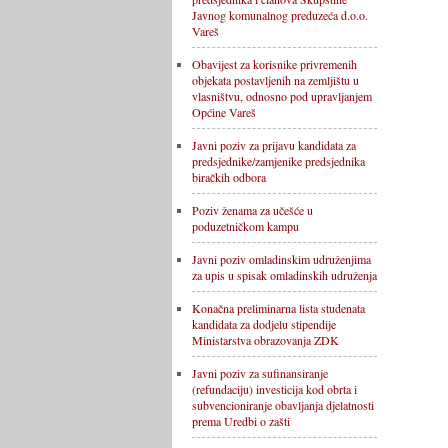
Javnog komunalnog preduzeća d.o.o.
Vareš
Obavijest za korisnike privremenih
objekata postavljenih na zemljištu u
vlasništvu, odnosno pod upravljanjem
Općine Vareš
Javni poziv za prijavu kandidata za
predsjednike/zamjenike predsjednika
biračkih odbora
Poziv ženama za učešće u
poduzetničkom kampu
Javni poziv omladinskim udruženjima
za upis u spisak omladinskih udruženja
Konačna preliminarna lista studenata
kandidata za dodjelu stipendije
Ministarstva obrazovanja ZDK
Javni poziv za sufinansiranje
(refundaciju) investicija kod obrta i
subvencioniranje obavljanja djelatnosti
prema Uredbi o zašti