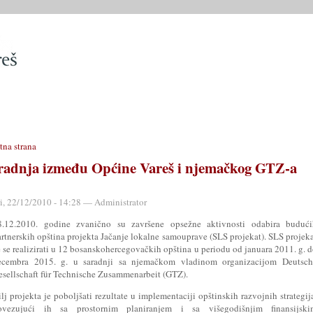
SLUŽBE
OPĆINSKO VIJEĆE
OPĆINSKI PROPISI
MATIČN
tna strana
radnja između Općine Vareš i njemačkog GTZ-a
ri, 22/12/2010 - 14:28 — Administrator
8.12.2010. godine zvanično su završene opsežne aktivnosti odabira budući
artnerskih opština projekta Jačanje lokalne samouprave (SLS projekat). SLS projek
 se realizirati u 12 bosanskohercegovačkih opština u periodu od januara 2011. g. 
ecembra 2015. g. u saradnji sa njemačkom vladinom organizacijom Deutsch
esellschaft für Technische Zusammenarbeit (GTZ).
lj projekta je poboljšati rezultate u implementaciji opštinskih razvojnih strategij
ovezujući ih sa prostornim planiranjem i sa višegodišnjim finansijski