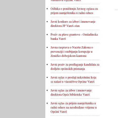
Odluka o poništenju Javnog oglasa za
prijem namještenika u radni odnos
Javni konkurs za izbor i imenovanje
direktora JP Vareš-stan
Poziv za plave grantove - Omladinska
banka Vareš
Javna rasprava o Nacrtu Zakona o
prevenciji i suzbijanju korupcije u
Zeničko-dobojskom kantonu
Javni poziv za predlaganje kandidata za
dodjelu općinskih priznanja
Javni oglas o prodaji nekretnine koja
se nalazi u vlasništvu Općine Vareš
Javni oglas za izbor i imenovanje
direktora Opće biblioteke Vareš
Javni oglas za prijem namještenika u
radni odnos na neodređeno vrijeme u
Općini Vareš