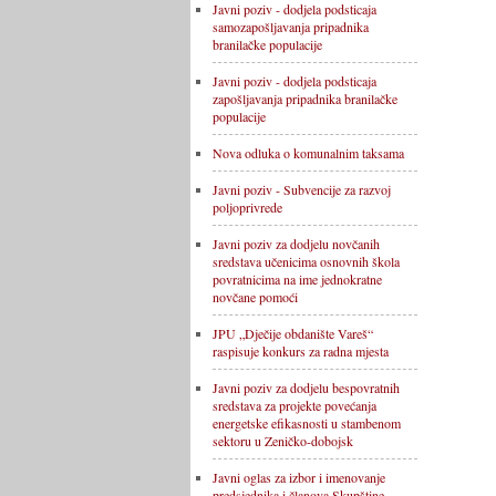
Javni poziv - dodjela podsticaja
samozapošljavanja pripadnika
branilačke populacije
Javni poziv - dodjela podsticaja
zapošljavanja pripadnika branilačke
populacije
Nova odluka o komunalnim taksama
Javni poziv - Subvencije za razvoj
poljoprivrede
Javni poziv za dodjelu novčanih
sredstava učenicima osnovnih škola
povratnicima na ime jednokratne
novčane pomoći
JPU „Dječije obdanište Vareš“
raspisuje konkurs za radna mjesta
Javni poziv za dodjelu bespovratnih
sredstava za projekte povećanja
energetske efikasnosti u stambenom
sektoru u Zeničko-dobojsk
Javni oglas za izbor i imenovanje
predsjednika i članova Skupštine