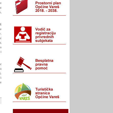
t
u
a,
38
vu
e.
ve
r,
va
 i
te
ka
j.
ći
u