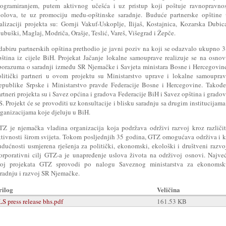
rogramiranjem, putem aktivnog učešća i uz pristup koji poštuje ravnopravnos
polova, te uz promociju među-opštinske saradnje. Buduće partnerske opštine 
ealizaciji projekta su: Gornji Vakuf-Uskoplje, Ilijaš, Kostajnica, Kozarska Dubic
ubuški, Maglaj, Modriča, Orašje, Teslić, Vareš, Višegrad i Žepče.
dabiru partnerskih opština prethodio je javni poziv na koji se odazvalo ukupno 
pština iz cijele BiH. Projekat Jačanje lokalne samouprave realizuje se na osno
porazuma o saradnji između SR Njemačke i Savjeta ministara Bosne i Hercegovin
olitički partneri u ovom projektu su Ministarstvo uprave i lokalne samoupra
epublike Srpske i Ministarstvo pravde Federacije Bosne i Hercegovine. Takođe
rtneri projekta su i Savez općina i gradova Federacije BiH i Savez opština i grado
. Projekt će se provoditi uz konsultacije i blisku saradnju sa drugim institucijama
rganizacijama koje djeluju u BiH.
TZ je njemačka vladina organizacija koja podržava održivi razvoj kroz različi
ktivnosti širom svijeta. Tokom posljednjih 35 godina, GTZ omogućava održiva i 
udućnosti usmjerena rješenja za politički, ekonomski, ekološki i društveni razvo
orporativni cilj GTZ-a je unapređenje uslova života na održivoj osnovi. Najve
roj projekata GTZ sprovodi po nalogu Saveznog ministarstva za ekonomsk
aradnju i razvoj SR Njemačke.
rilog
Veličina
LS press release bhs.pdf
161.53 KB