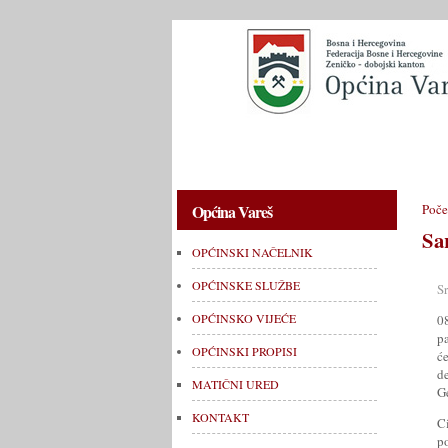
OPĆINSKI NAČELNIK
OPĆINSKE 
Općina Vareš
Poče
Sa
OPĆINSKI NAČELNIK
OPĆINSKE SLUŽBE
S
OPĆINSKO VIJEĆE
0
p
OPĆINSKI PROPISI
će
d
MATIČNI URED
G
KONTAKT
Ci
p