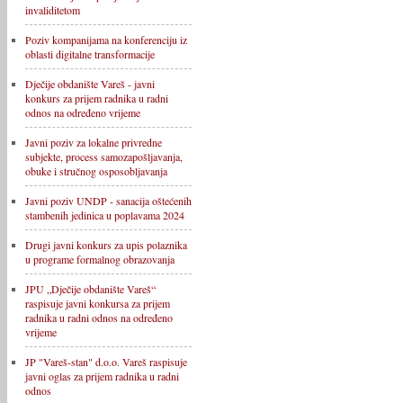
invaliditetom
Poziv kompanijama na konferenciju iz
oblasti digitalne transformacije
Dječije obdanište Vareš - javni
konkurs za prijem radnika u radni
odnos na određeno vrijeme
Javni poziv za lokalne privredne
subjekte, process samozapošljavanja,
obuke i stručnog osposobljavanja
Javni poziv UNDP - sanacija oštećenih
stambenih jedinica u poplavama 2024
Drugi javni konkurs za upis polaznika
u programe formalnog obrazovanja
JPU „Dječije obdanište Vareš“
raspisuje javni konkursa za prijem
radnika u radni odnos na određeno
vrijeme
JP "Vareš-stan" d.o.o. Vareš raspisuje
javni oglas za prijem radnika u radni
odnos