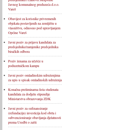
Javnog komunalnog preduzeća d.o.o.
Vareš
Obavijest za korisnike privremenih
objekata postavljenih na zemljištu u
vlasništvu, odnosno pod upravljanjem
Općine Vareš
Javni poziv za prijavu kandidata za
predsjednike/zamjenike predsjednika
biračkih odbora
Poziv ženama za učešće u
poduzetničkom kampu
Javni poziv omladinskim udruženjima
za upis u spisak omladinskih udruženja
Konačna preliminarna lista studenata
kandidata za dodjelu stipendije
Ministarstva obrazovanja ZDK
Javni poziv za sufinansiranje
(refundaciju) investicija kod obrta i
subvencioniranje obavljanja djelatnosti
prema Uredbi o zašti