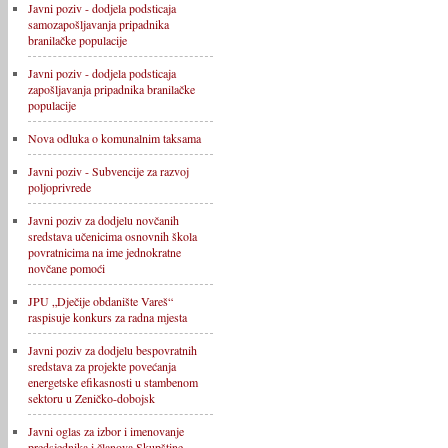
Javni poziv - dodjela podsticaja
samozapošljavanja pripadnika
branilačke populacije
Javni poziv - dodjela podsticaja
zapošljavanja pripadnika branilačke
populacije
Nova odluka o komunalnim taksama
Javni poziv - Subvencije za razvoj
poljoprivrede
Javni poziv za dodjelu novčanih
sredstava učenicima osnovnih škola
povratnicima na ime jednokratne
novčane pomoći
JPU „Dječije obdanište Vareš“
raspisuje konkurs za radna mjesta
Javni poziv za dodjelu bespovratnih
sredstava za projekte povećanja
energetske efikasnosti u stambenom
sektoru u Zeničko-dobojsk
Javni oglas za izbor i imenovanje
predsjednika i članova Skupštine