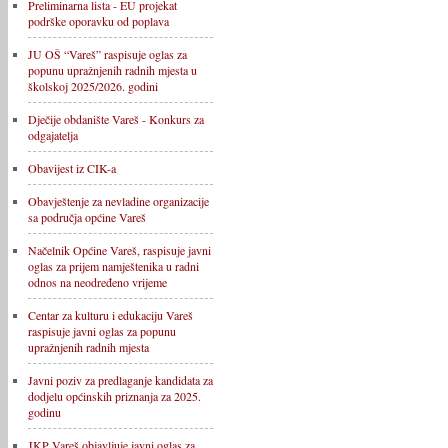
Preliminarna lista - EU projekat
podrške oporavku od poplava
JU OŠ “Vareš” raspisuje oglas za
popunu upražnjenih radnih mjesta u
školskoj 2025/2026. godini
Dječije obdanište Vareš - Konkurs za
odgajatelja
Obavijest iz CIK-a
Obavještenje za nevladine organizacije
sa područja općine Vareš
Načelnik Općine Vareš, raspisuje javni
oglas za prijem namještenika u radni
odnos na neodređeno vrijeme
Centar za kulturu i edukaciju Vareš
raspisuje javni oglas za popunu
upražnjenih radnih mjesta
Javni poziv za predlaganje kandidata za
dodjelu općinskih priznanja za 2025.
godinu
JKP Vareš objavljuje javni oglas za