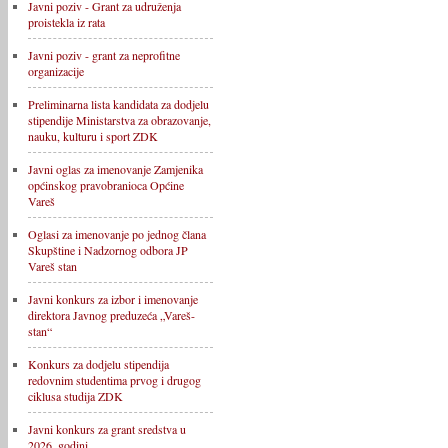
Javni poziv - Grant za udruženja
proistekla iz rata
Javni poziv - grant za neprofitne
organizacije
Preliminarna lista kandidata za dodjelu
stipendije Ministarstva za obrazovanje,
nauku, kulturu i sport ZDK
Javni oglas za imenovanje Zamjenika
općinskog pravobranioca Općine
Vareš
Oglasi za imenovanje po jednog člana
Skupštine i Nadzornog odbora JP
Vareš stan
Javni konkurs za izbor i imenovanje
direktora Javnog preduzeća „Vareš-
stan“
Konkurs za dodjelu stipendija
redovnim studentima prvog i drugog
ciklusa studija ZDK
Javni konkurs za grant sredstva u
2026. godini