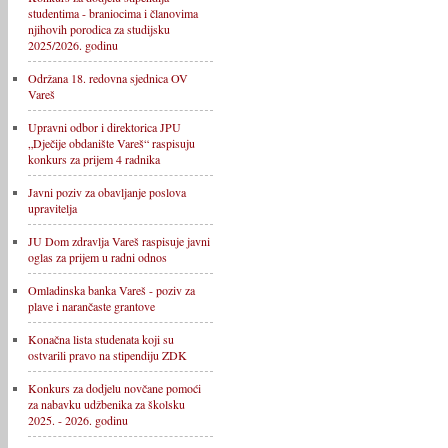
studentima - braniocima i članovima
njihovih porodica za studijsku
2025/2026. godinu
Održana 18. redovna sjednica OV
Vareš
Upravni odbor i direktorica JPU
„Dječije obdanište Vareš“ raspisuju
konkurs za prijem 4 radnika
Javni poziv za obavljanje poslova
upravitelja
JU Dom zdravlja Vareš raspisuje javni
oglas za prijem u radni odnos
Omladinska banka Vareš - poziv za
plave i narančaste grantove
Konačna lista studenata koji su
ostvarili pravo na stipendiju ZDK
Konkurs za dodjelu novčane pomoći
za nabavku udžbenika za školsku
2025. - 2026. godinu