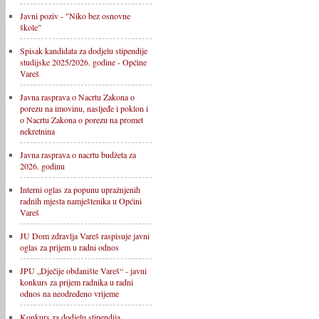
Javni poziv - "Niko bez osnovne
škole"
Spisak kandidata za dodjelu stipendije
studijske 2025/2026. godine - Općine
Vareš
Javna rasprava o Nacrtu Zakona o
porezu na imovinu, nasljeđe i poklon i
o Nacrtu Zakona o porezu na promet
nekretnina
Javna rasprava o nacrtu budžeta za
2026. godinu
Interni oglas za popunu upražnjenih
radnih mjesta namještenika u Općini
Vareš
JU Dom zdravlja Vareš raspisuje javni
oglas za prijem u radni odnos
JPU „Dječije obdanište Vareš“ - javni
konkurs za prijem radnika u radni
odnos na neodređeno vrijeme
Konkurs za dodjelu stipendija