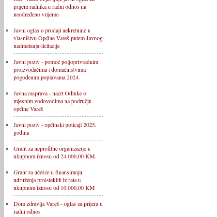
prijem radnika u radni odnos na
neodređeno vrijeme
Javni oglas o prodaji nekretnine u
vlasništvu Općine Vareš putem Javnog
nadmetanja-licitacije
Javni poziv - pomoć poljoprivrednim
proizvođačima i domaćinstvima
pogođenim poplavama 2024.
Javna rasprava - nacrt Odluke o
mjesnim vodovodima na području
općine Vareš
Javni poziv - općinski poticaji 2025.
godina
Grant za neprofitne organizacije u
ukupnom iznosu od 24.000,00 KM.
Grant za učešće u finansiranju
udruženja proisteklih iz rata u
ukupnom iznosu od 10.000,00 KM
Dom zdravlja Vareš - oglas za prijem u
radni odnos