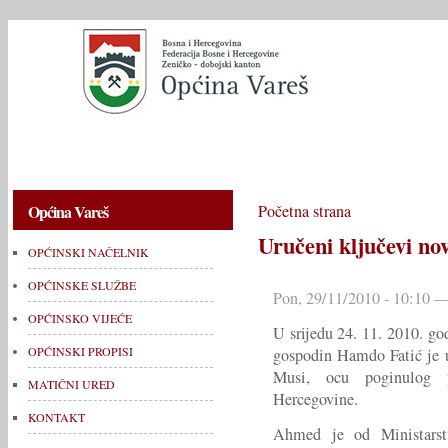
OPĆINSKI NAČELNIK
OPĆINSKE SLUŽBE
OPĆINSKO V
Općina Vareš
Početna strana
Uručeni ključevi n
OPĆINSKI NAČELNIK
OPĆINSKE SLUŽBE
Pon, 29/11/2010 - 10:10 —
OPĆINSKO VIJEĆE
U srijedu 24. 11. 2010. g
OPĆINSKI PROPISI
gospodin Hamdo Fatić je 
Musi, ocu poginulog 
MATIČNI URED
Hercegovine.
KONTAKT
Ahmed je od Ministarst