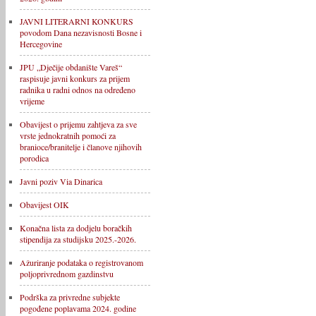
JAVNI LITERARNI KONKURS
povodom Dana nezavisnosti Bosne i
Hercegovine
JPU „Dječije obdanište Vareš“
raspisuje javni konkurs za prijem
radnika u radni odnos na određeno
vrijeme
Obavijest o prijemu zahtjeva za sve
vrste jednokratnih pomoći za
branioce/branitelje i članove njihovih
porodica
Javni poziv Via Dinarica
Obavijest OIK
Konačna lista za dodjelu boračkih
stipendija za studijsku 2025.-2026.
Ažuriranje podataka o registrovanom
poljoprivrednom gazdinstvu
Podrška za privredne subjekte
pogođene poplavama 2024. godine