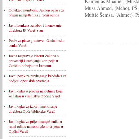
Kamenjaš Muamer, (Mustaf
Musa Ahmed, (Meho), PŠ,
Odluka o poništenju Javnog oglasa za
Muftić Šemsa, (Ahmet), P
prijem namještenika u radni odnos
Javni konkurs za izbor i imenovanje
direktora JP Vareš-stan
Poziv za plave grantove - Omladinska
banka Vareš
Javna rasprava o Nacrtu Zakona o
prevenciji i suzbijanju korupcije u
Zeničko-dobojskom kantonu
Javni poziv za predlaganje kandidata za
dodjelu općinskih priznanja
Javni oglas o prodaji nekretnine koja
se nalazi u vlasništvu Općine Vareš
Javni oglas za izbor i imenovanje
direktora Opće biblioteke Vareš
Javni oglas za prijem namještenika u
radni odnos na neodređeno vrijeme u
Općini Vareš