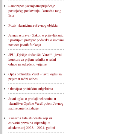
Samozapošljavanje/unaprijeđenje
postojećeg poslovanja - konačna rang
lista
Poziv vlasnicima ruševnog objekta
Javna rasprava - Zakon o prijavljivanju
i postupku provjere podataka o imovini
nosioca javnih funkcija
JPU „Dječije obdanište Vareš“ - javni
konkurs za prijem radnika u radni
odnos na određeno vrijeme
Opća biblioteka Vareš - javni oglas za
prijem u radni odnos
Obavijest političkim subjektima
Javni oglas o prodaji nekretnina u
vlasništvu Općine Vareš putem Javnog
nadmetanja-licitaticije
Konačna lista studenata koji su
ostvarili pravo na stipendiju u
akademskoj 2023. - 2024. godini