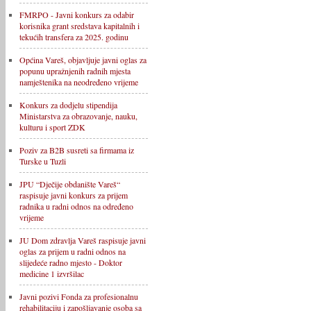
FMRPO - Javni konkurs za odabir
korisnika grant sredstava kapitalnih i
tekućih transfera za 2025. godinu
Općina Vareš, objavljuje javni oglas za
popunu upražnjenih radnih mjesta
namještenika na neodređeno vrijeme
Konkurs za dodjelu stipendija
Ministarstva za obrazovanje, nauku,
kulturu i sport ZDK
Poziv za B2B susreti sa firmama iz
Turske u Tuzli
JPU “Dječije obdanište Vareš“
raspisuje javni konkurs za prijem
radnika u radni odnos na određeno
vrijeme
JU Dom zdravlja Vareš raspisuje javni
oglas za prijem u radni odnos na
slijedeće radno mjesto - Doktor
medicine 1 izvršilac
Javni pozivi Fonda za profesionalnu
rehabilitaciju i zapošljavanje osoba sa