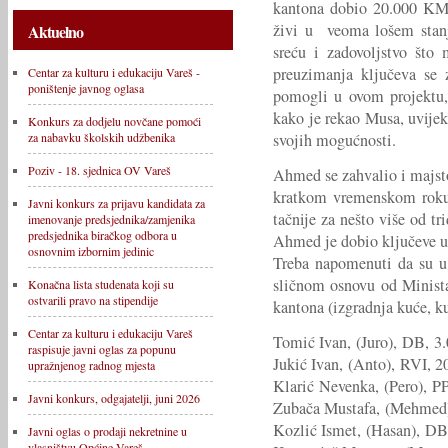
kantona dobio 20.000 KM z
živi u veoma lošem stanju
Aktuelno
sreću i zadovoljstvo što
preuzimanja ključeva se 
Centar za kulturu i edukaciju Vareš -
poništenje javnog oglasa
pomogli u ovom projektu,
kako je rekao Musa, uvije
Konkurs za dodjelu novčane pomoći
svojih mogućnosti.
za nabavku školskih udžbenika
Poziv - 18. sjednica OV Vareš
Ahmed se zahvalio i majstor
kratkom vremenskom roku 
Javni konkurs za prijavu kandidata za
tačnije za nešto više od tr
imenovanje predsjednika/zamjenika
predsjednika biračkog odbora u
Ahmed je dobio ključeve u
osnovnim izbornim jedinic
Treba napomenuti da su u 
sličnom osnovu od Minista
Konačna lista studenata koji su
ostvarili pravo na stipendije
kantona (izgradnja kuće, k
Centar za kulturu i edukaciju Vareš
Tomić Ivan, (Juro), DB, 3
raspisuje javni oglas za popunu
Jukić Ivan, (Anto), RVI, 
upražnjenog radnog mjesta
Klarić Nevenka, (Pero), P
Javni konkurs, odgajatelji, juni 2026
Zubača Mustafa, (Mehmed)
Kozlić Ismet, (Hasan), DB
Javni oglas o prodaji nekretnine u
vlasništvu Općine Vareš