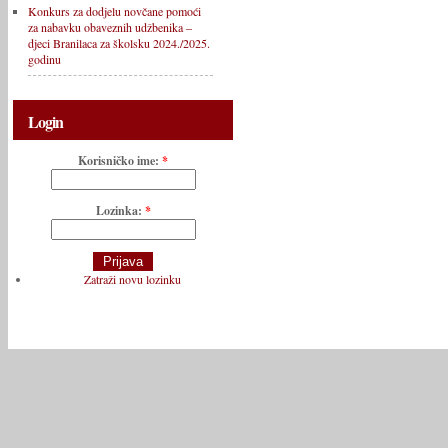
Konkurs za dodjelu novčane pomoći
za nabavku obaveznih udžbenika –
djeci Branilaca za školsku 2024./2025.
godinu
Login
Korisničko ime:
*
Lozinka:
*
Zatraži novu lozinku