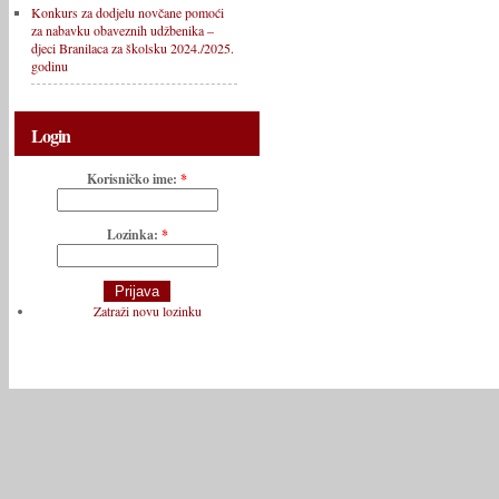
Konkurs za dodjelu novčane pomoći
za nabavku obaveznih udžbenika –
djeci Branilaca za školsku 2024./2025.
godinu
Login
Korisničko ime:
*
Lozinka:
*
Zatraži novu lozinku