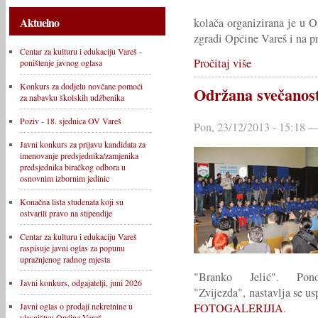
Aktuelno
kolača organizirana je u
zgradi Općine Vareš i na pr
Centar za kulturu i edukaciju Vareš -
Pročitaj više
poništenje javnog oglasa
Konkurs za dodjelu novčane pomoći
Održana svečanost
za nabavku školskih udžbenika
Poziv - 18. sjednica OV Vareš
Pon, 23/12/2013 - 15:18 —
Javni konkurs za prijavu kandidata za
imenovanje predsjednika/zamjenika
predsjednika biračkog odbora u
osnovnim izbornim jedinic
Konačna lista studenata koji su
ostvarili pravo na stipendije
Centar za kulturu i edukaciju Vareš
raspisuje javni oglas za popunu
upražnjenog radnog mjesta
"Branko Jelić". Pon
Javni konkurs, odgajatelji, juni 2026
"Zvijezda", nastavlja se us
FOTOGALERIJIA
.
Javni oglas o prodaji nekretnine u
vlasništvu Općine Vareš