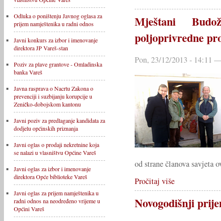
Odluka o poništenju Javnog oglasa za
Mještani Budož
prijem namještenika u radni odnos
poljoprivredne pr
Javni konkurs za izbor i imenovanje
direktora JP Vareš-stan
Pon, 23/12/2013 - 14:11 —
Poziv za plave grantove - Omladinska
banka Vareš
Javna rasprava o Nacrtu Zakona o
prevenciji i suzbijanju korupcije u
Zeničko-dobojskom kantonu
Javni poziv za predlaganje kandidata za
dodjelu općinskih priznanja
Javni oglas o prodaji nekretnine koja
se nalazi u vlasništvu Općine Vareš
od strane članova savjeta o
Javni oglas za izbor i imenovanje
direktora Opće biblioteke Vareš
Pročitaj više
Javni oglas za prijem namještenika u
Novogodišnji prij
radni odnos na neodređeno vrijeme u
Općini Vareš