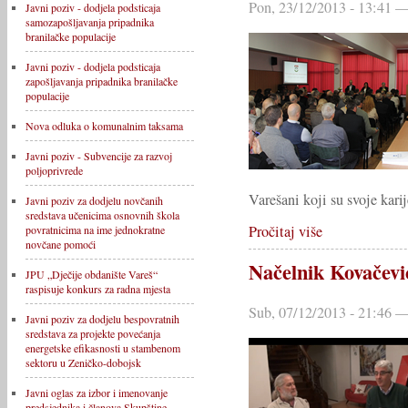
Pon, 23/12/2013 - 13:41 —
Javni poziv - dodjela podsticaja
samozapošljavanja pripadnika
branilačke populacije
Javni poziv - dodjela podsticaja
zapošljavanja pripadnika branilačke
populacije
Nova odluka o komunalnim taksama
Javni poziv - Subvencije za razvoj
poljoprivrede
Varešani koji su svoje karij
Javni poziv za dodjelu novčanih
sredstava učenicima osnovnih škola
Pročitaj više
povratnicima na ime jednokratne
novčane pomoći
Načelnik Kovačević
JPU „Dječije obdanište Vareš“
raspisuje konkurs za radna mjesta
Sub, 07/12/2013 - 21:46 —
Javni poziv za dodjelu bespovratnih
sredstava za projekte povećanja
energetske efikasnosti u stambenom
sektoru u Zeničko-dobojsk
Javni oglas za izbor i imenovanje
predsjednika i članova Skupštine