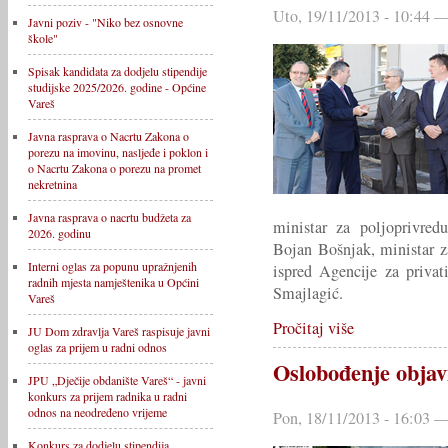
Uto, 19/11/2013 - 10:44 —
Javni poziv - "Niko bez osnovne
škole"
Spisak kandidata za dodjelu stipendije
studijske 2025/2026. godine - Općine
Vareš
Javna rasprava o Nacrtu Zakona o
porezu na imovinu, nasljeđe i poklon i
o Nacrtu Zakona o porezu na promet
nekretnina
Javna rasprava o nacrtu budžeta za
ministar za poljoprivre
2026. godinu
Bojan Bošnjak, ministar
Interni oglas za popunu upražnjenih
ispred Agencije za priva
radnih mjesta namještenika u Općini
Smajlagić.
Vareš
Pročitaj više
JU Dom zdravlja Vareš raspisuje javni
oglas za prijem u radni odnos
Oslobođenje objav
JPU „Dječije obdanište Vareš“ - javni
konkurs za prijem radnika u radni
odnos na neodređeno vrijeme
Pon, 18/11/2013 - 16:03 —
Konkurs za dodjelu stipendija