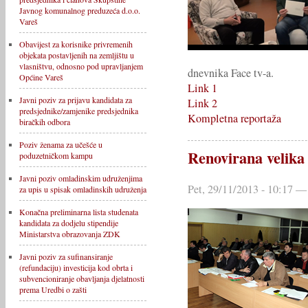
Javnog komunalnog preduzeća d.o.o.
Vareš
Obavijest za korisnike privremenih
objekata postavljenih na zemljištu u
vlasništvu, odnosno pod upravljanjem
dnevnika Face tv-a.
Općine Vareš
Link 1
Javni poziv za prijavu kandidata za
Link 2
predsjednike/zamjenike predsjednika
Kompletna reportaža
biračkih odbora
Poziv ženama za učešće u
Renovirana velika
poduzetničkom kampu
Javni poziv omladinskim udruženjima
Pet, 29/11/2013 - 10:17 —
za upis u spisak omladinskih udruženja
Konačna preliminarna lista studenata
kandidata za dodjelu stipendije
Ministarstva obrazovanja ZDK
Javni poziv za sufinansiranje
(refundaciju) investicija kod obrta i
subvencioniranje obavljanja djelatnosti
prema Uredbi o zašti