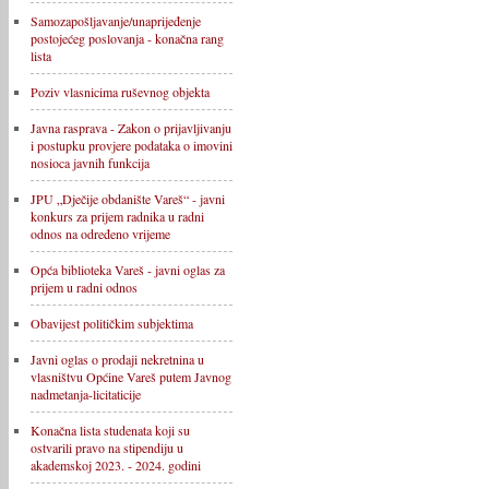
Samozapošljavanje/unaprijeđenje
postojećeg poslovanja - konačna rang
lista
Poziv vlasnicima ruševnog objekta
Javna rasprava - Zakon o prijavljivanju
i postupku provjere podataka o imovini
nosioca javnih funkcija
JPU „Dječije obdanište Vareš“ - javni
konkurs za prijem radnika u radni
odnos na određeno vrijeme
Opća biblioteka Vareš - javni oglas za
prijem u radni odnos
Obavijest političkim subjektima
Javni oglas o prodaji nekretnina u
vlasništvu Općine Vareš putem Javnog
nadmetanja-licitaticije
Konačna lista studenata koji su
ostvarili pravo na stipendiju u
akademskoj 2023. - 2024. godini