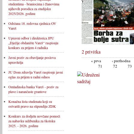
studentima - braniocima i članovima
njihovih porodica za studijsku
2025/2026. godinu
Održana 18. redovna sjednica OV
Vareš
Upravni odbor i direktorica JPU
„Dječije obdanište Vareš“ raspisuju
konkurs za prijem 4 radnika
2 privitka
Javni poziv za obavljanje poslova
« prva
‹ prethodna
upravitelja
71
72
73
JU Dom zdravlja Vareš raspisuje javni
oglas za prijem u radni odnos
Omladinska banka Vareš - poziv za
plave i narančaste grantove
Konačna lista studenata koji su
ostvarili pravo na stipendiju ZDK
Konkurs za dodjelu novčane pomoći
za nabavku udžbenika za školsku
2025. - 2026. godinu