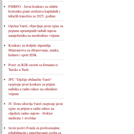
FMRPO - Javni konkurs za odabir
korisnika grant sredstava kapitalnih i
tekućih transfera za 2025. godinu
Općina Vareš, objavljuje javni oglas za
popunu upražnjenih radnih mjesta
namještenika na neodređeno vrijeme
Konkurs za dodjelu stipendija
Ministarstva za obrazovanje, nauku,
kulturu i sport ZDK
Poziv za B2B susreti sa firmama iz
Turske u Tuzli
JPU “Dječije obdanište Vareš“
raspisuje javni konkurs za prijem
radnika u radni odnos na određeno
vrijeme
JU Dom zdravlja Vareš raspisuje javni
oglas za prijem u radni odnos na
slijedeće radno mjesto - Doktor
medicine 1 izvršilac
Javni pozivi Fonda za profesionalnu
rehabilitaciju i zapošljavanje osoba sa