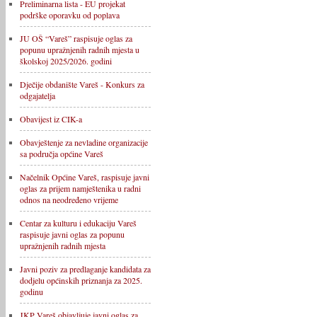
Preliminarna lista - EU projekat
podrške oporavku od poplava
JU OŠ “Vareš” raspisuje oglas za
popunu upražnjenih radnih mjesta u
školskoj 2025/2026. godini
Dječije obdanište Vareš - Konkurs za
odgajatelja
Obavijest iz CIK-a
Obavještenje za nevladine organizacije
sa područja općine Vareš
Načelnik Općine Vareš, raspisuje javni
oglas za prijem namještenika u radni
odnos na neodređeno vrijeme
Centar za kulturu i edukaciju Vareš
raspisuje javni oglas za popunu
upražnjenih radnih mjesta
Javni poziv za predlaganje kandidata za
dodjelu općinskih priznanja za 2025.
godinu
JKP Vareš objavljuje javni oglas za