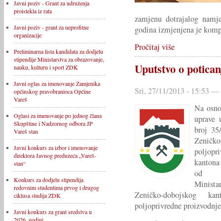
Javni poziv - Grant za udruženja
proistekla iz rata
zamjenu dotrajalog namje
Javni poziv - grant za neprofitne
godina izmjenjena je kompl
organizacije
Pročitaj više
Preliminarna lista kandidata za dodjelu
stipendije Ministarstva za obrazovanje,
Uputstvo o potica
nauku, kulturu i sport ZDK
Javni oglas za imenovanje Zamjenika
Sri, 27/11/2013 - 15:53 —
općinskog pravobranioca Općine
Vareš
Na osno
Oglasi za imenovanje po jednog člana
uprave 
Skupštine i Nadzornog odbora JP
broj 35
Vareš stan
Zeničk
Javni konkurs za izbor i imenovanje
poljopr
direktora Javnog preduzeća „Vareš-
kantona
stan“
od 1
Konkurs za dodjelu stipendija
Ministar
redovnim studentima prvog i drugog
Zeničko-dobojskog k
ciklusa studija ZDK
poljoprivredne proizvodnje
Javni konkurs za grant sredstva u
2026. godini