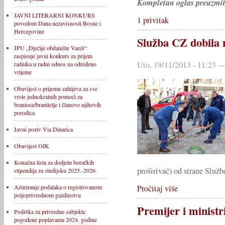
Kompletan oglas preuzmit
JAVNI LITERARNI KONKURS
1 privitak
povodom Dana nezavisnosti Bosne i
Hercegovine
Služba CZ dobila
JPU „Dječije obdanište Vareš“
raspisuje javni konkurs za prijem
Uto, 19/11/2013 - 11:23 —
radnika u radni odnos na određeno
vrijeme
Obavijest o prijemu zahtjeva za sve
vrste jednokratnih pomoći za
branioce/branitelje i članove njihovih
porodica
Javni poziv Via Dinarica
Obavijest OIK
Konačna lista za dodjelu boračkih
proširivač) od strane Služb
stipendija za studijsku 2025.-2026.
Ažuriranje podataka o registrovanom
Pročitaj više
poljoprivrednom gazdinstvu
Premijer i ministr
Podrška za privredne subjekte
pogođene poplavama 2024. godine