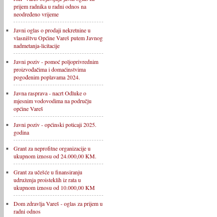
prijem radnika u radni odnos na
neodređeno vrijeme
Javni oglas o prodaji nekretnine u
vlasništvu Općine Vareš putem Javnog
nadmetanja-licitacije
Javni poziv - pomoć poljoprivrednim
proizvođačima i domaćinstvima
pogođenim poplavama 2024.
Javna rasprava - nacrt Odluke o
mjesnim vodovodima na području
općine Vareš
Javni poziv - općinski poticaji 2025.
godina
Grant za neprofitne organizacije u
ukupnom iznosu od 24.000,00 KM.
Grant za učešće u finansiranju
udruženja proisteklih iz rata u
ukupnom iznosu od 10.000,00 KM
Dom zdravlja Vareš - oglas za prijem u
radni odnos