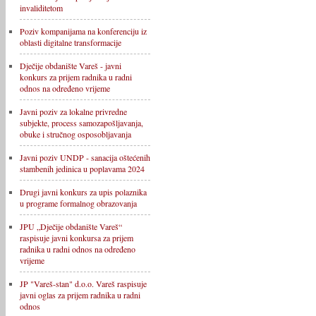
invaliditetom
Poziv kompanijama na konferenciju iz
oblasti digitalne transformacije
Dječije obdanište Vareš - javni
konkurs za prijem radnika u radni
odnos na određeno vrijeme
Javni poziv za lokalne privredne
subjekte, process samozapošljavanja,
obuke i stručnog osposobljavanja
Javni poziv UNDP - sanacija oštećenih
stambenih jedinica u poplavama 2024
Drugi javni konkurs za upis polaznika
u programe formalnog obrazovanja
JPU „Dječije obdanište Vareš“
raspisuje javni konkursa za prijem
radnika u radni odnos na određeno
vrijeme
JP "Vareš-stan" d.o.o. Vareš raspisuje
javni oglas za prijem radnika u radni
odnos