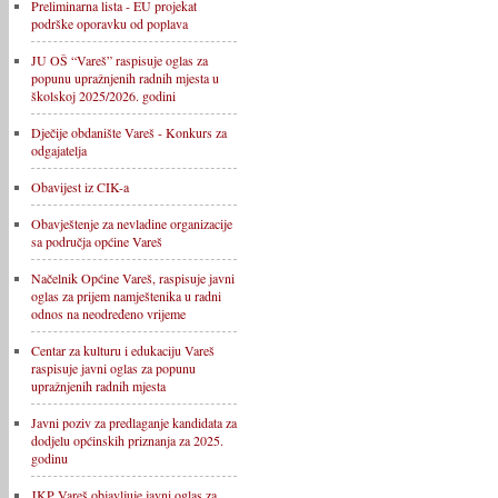
Preliminarna lista - EU projekat
podrške oporavku od poplava
JU OŠ “Vareš” raspisuje oglas za
popunu upražnjenih radnih mjesta u
školskoj 2025/2026. godini
Dječije obdanište Vareš - Konkurs za
odgajatelja
Obavijest iz CIK-a
Obavještenje za nevladine organizacije
sa područja općine Vareš
Načelnik Općine Vareš, raspisuje javni
oglas za prijem namještenika u radni
odnos na neodređeno vrijeme
Centar za kulturu i edukaciju Vareš
raspisuje javni oglas za popunu
upražnjenih radnih mjesta
Javni poziv za predlaganje kandidata za
dodjelu općinskih priznanja za 2025.
godinu
JKP Vareš objavljuje javni oglas za