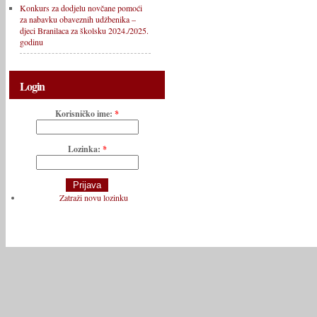
Konkurs za dodjelu novčane pomoći
za nabavku obaveznih udžbenika –
djeci Branilaca za školsku 2024./2025.
godinu
Login
Korisničko ime:
*
Lozinka:
*
Zatraži novu lozinku