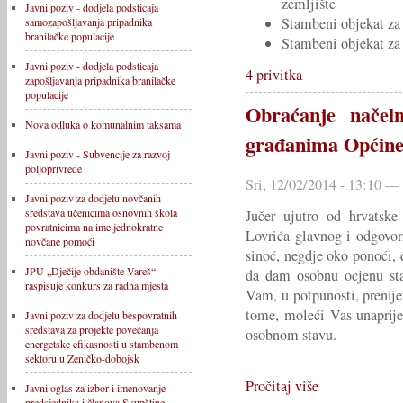
zemljište
Javni poziv - dodjela podsticaja
Stambeni objekat za
samozapošljavanja pripadnika
branilačke populacije
Stambeni objekat za
Javni poziv - dodjela podsticaja
4 privitka
zapošljavanja pripadnika branilačke
populacije
Obraćanje načeln
Nova odluka o komunalnim taksama
građanima Općine
Javni poziv - Subvencije za razvoj
poljoprivrede
Sri, 12/02/2014 - 13:10 —
Javni poziv za dodjelu novčanih
sredstava učenicima osnovnih škola
Jučer ujutro od hrvatske
povratnicima na ime jednokratne
Lovrića glavnog i odgovo
novčane pomoći
sinoć, negdje oko ponoći, 
JPU „Dječije obdanište Vareš“
da dam osobnu ocjenu sta
raspisuje konkurs za radna mjesta
Vam, u potpunosti, prenije
tome, moleći Vas unaprije
Javni poziv za dodjelu bespovratnih
sredstava za projekte povećanja
osobnom stavu.
energetske efikasnosti u stambenom
sektoru u Zeničko-dobojsk
Pročitaj više
Javni oglas za izbor i imenovanje
predsjednika i članova Skupštine