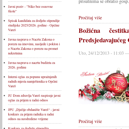
prisutnima se obratio gosp
Javni poziv - "Niko bez osnovne
škole"
Pročitaj više
Spisak kandidata za dodjelu stipendije
studijske 2025/2026. godine - Općine
Božićna čestit
Vareš
Predsjedavajućeg
Javna rasprava o Nacrtu Zakona o
porezu na imovinu, nasljeđe i poklon i
o Nacrtu Zakona o porezu na promet
Uto, 24/12/2013 - 11:03 —
nekretnina
Javna rasprava o nacrtu budžeta za
2026. godinu
Interni oglas za popunu upražnjenih
radnih mjesta namještenika u Općini
Vareš
JU Dom zdravlja Vareš raspisuje javni
oglas za prijem u radni odnos
JPU „Dječije obdanište Vareš“ - javni
konkurs za prijem radnika u radni
odnos na neodređeno vrijeme
Pročitaj više
Konkurs za dodjelu stipendija