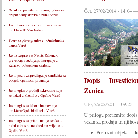
Čet, 27/02/2014 - 14:04 —
Odluka o poništenju Javnog oglasa za
prijem namještenika u radni odnos
Javni konkurs za izbor i imenovanje
direktora JP Vareš-stan
Poziv za plave grantove - Omladinska
banka Vareš
Javna rasprava o Nacrtu Zakona o
prevenciji i suzbijanju korupcije u
Zeničko-dobojskom kantonu
Javni poziv za predlaganje kandidata za
Dopis Investici
dodjelu općinskih priznanja
Zenica
Javni oglas o prodaji nekretnine koja
se nalazi u vlasništvu Općine Vareš
Uto, 25/02/2014 - 09:23 —
Javni oglas za izbor i imenovanje
direktora Opće biblioteke Vareš
U prilogu preuzmite dopis
Javni oglas za prijem namještenika u
vezan za prodaju tri njihova
radni odnos na neodređeno vrijeme u
Općini Vareš
Poslovni objekat - f