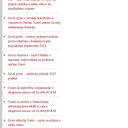
prijem radnika u radni odnos na
neodređeno vrijeme
Javni oglas o prodaji nekretnine u
vlasništvu Općine Vareš putem Javnog
nadmetanja-licitacije
Javni poziv - pomoć poljoprivrednim
proizvođačima i domaćinstvima
pogođenim poplavama 2024.
Javna rasprava - nacrt Odluke o
mjesnim vodovodima na području
općine Vareš
Javni poziv - općinski poticaji 2025.
godina
Grant za neprofitne organizacije u
ukupnom iznosu od 24.000,00 KM.
Grant za učešće u finansiranju
udruženja proisteklih iz rata u
ukupnom iznosu od 10.000,00 KM
Dom zdravlja Vareš - oglas za prijem u
radni odnos