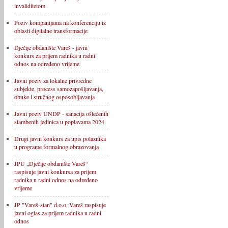
invaliditetom
Poziv kompanijama na konferenciju iz
oblasti digitalne transformacije
Dječije obdanište Vareš - javni
konkurs za prijem radnika u radni
odnos na određeno vrijeme
Javni poziv za lokalne privredne
subjekte, process samozapošljavanja,
obuke i stručnog osposobljavanja
Javni poziv UNDP - sanacija oštećenih
stambenih jedinica u poplavama 2024
Drugi javni konkurs za upis polaznika
u programe formalnog obrazovanja
JPU „Dječije obdanište Vareš“
raspisuje javni konkursa za prijem
radnika u radni odnos na određeno
vrijeme
JP "Vareš-stan" d.o.o. Vareš raspisuje
javni oglas za prijem radnika u radni
odnos