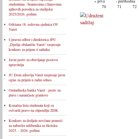
« prva
‹ prethodna
studentima - braniocima i članovima
70
71
72
njihovih porodica za studijsku
2025/2026. godinu
Održana 18. redovna sjednica OV
Vareš
Upravni odbor i direktorica JPU
„Dječije obdanište Vareš“ raspisuju
konkurs za prijem 4 radnika
Javni poziv za obavljanje poslova
upravitelja
JU Dom zdravlja Vareš raspisuje javni
oglas za prijem u radni odnos
Omladinska banka Vareš - poziv za
plave i narančaste grantove
Konačna lista studenata koji su
ostvarili pravo na stipendiju ZDK
Konkurs za dodjelu novčane pomoći
za nabavku udžbenika za školsku
2025. - 2026. godinu