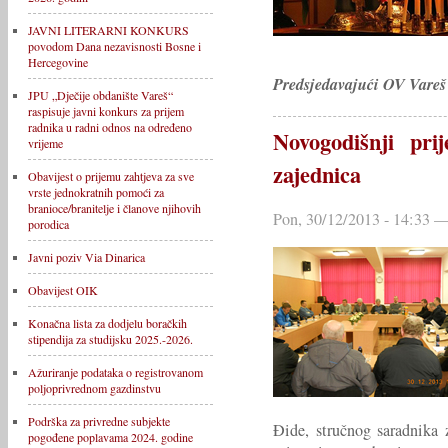
JAVNI LITERARNI KONKURS
povodom Dana nezavisnosti Bosne i
Hercegovine
Predsjedavajući OV Vareš
JPU „Dječije obdanište Vareš“
raspisuje javni konkurs za prijem
radnika u radni odnos na određeno
Novogodišnji pri
vrijeme
zajednica
Obavijest o prijemu zahtjeva za sve
vrste jednokratnih pomoći za
branioce/branitelje i članove njihovih
Pon, 30/12/2013 - 14:33 —
porodica
Javni poziv Via Dinarica
Obavijest OIK
Konačna lista za dodjelu boračkih
stipendija za studijsku 2025.-2026.
Ažuriranje podataka o registrovanom
poljoprivrednom gazdinstvu
Podrška za privredne subjekte
Đide, stručnog saradnika 
pogođene poplavama 2024. godine