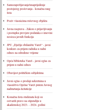
Samozapošljavanje/unaprijeđenje
postojećeg poslovanja - konačna rang
lista
Poziv vlasnicima ruševnog objekta
Javna rasprava - Zakon o prijavljivanju
i postupku provjere podataka o imovini
nosioca javnih funkcija
JPU „Dječije obdanište Vareš“ - javni
konkurs za prijem radnika u radni
odnos na određeno vrijeme
Opća biblioteka Vareš - javni oglas za
prijem u radni odnos
Obavijest političkim subjektima
Javni oglas o prodaji nekretnina u
vlasništvu Općine Vareš putem Javnog
nadmetanja-licitaticije
Konačna lista studenata koji su
ostvarili pravo na stipendiju u
akademskoj 2023. - 2024. godini