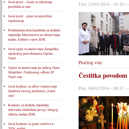
Javni poziv - Grant za udruženja
Uto, 21/01/2014 - 16:10 —
proistekla iz rata
Javni poziv - grant za neprofitne
organizacije
Preliminarna lista kandidata za dodjelu
stipendije Ministarstva za obrazovanje,
nauku, kulturu i sport ZDK
Javni oglas za imenovanje Zamjenika
općinskog pravobranioca Općine
Vareš
Pročitaj više
Oglasi za imenovanje po jednog člana
Skupštine i Nadzornog odbora JP
Čestitka povodom 
Vareš stan
Javni konkurs za izbor i imenovanje
Pon, 06/01/2014 - 08:32 —
direktora Javnog preduzeća „Vareš-
stan“
Konkurs za dodjelu stipendija
redovnim studentima prvog i drugog
ciklusa studija ZDK
Javni konkurs za grant sredstva u
2026. godini