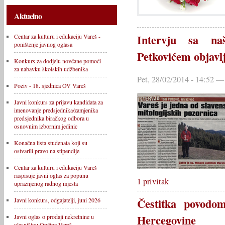
Aktuelno
Intervju sa na
Centar za kulturu i edukaciju Vareš -
poništenje javnog oglasa
Petkovićem objavl
Konkurs za dodjelu novčane pomoći
za nabavku školskih udžbenika
Pet, 28/02/2014 - 14:52 —
Poziv - 18. sjednica OV Vareš
Javni konkurs za prijavu kandidata za
imenovanje predsjednika/zamjenika
predsjednika biračkog odbora u
osnovnim izbornim jedinic
Konačna lista studenata koji su
ostvarili pravo na stipendije
Centar za kulturu i edukaciju Vareš
raspisuje javni oglas za popunu
1 privitak
upražnjenog radnog mjesta
Čestitka povodo
Javni konkurs, odgajatelji, juni 2026
Hercegovine
Javni oglas o prodaji nekretnine u
vlasništvu Općine Vareš