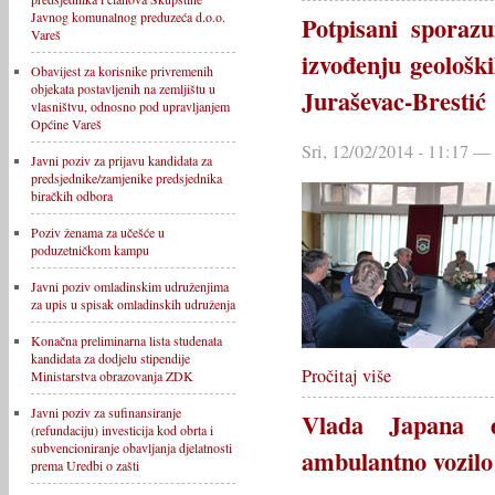
Javnog komunalnog preduzeća d.o.o.
Potpisani sporaz
Vareš
izvođenju geološki
Obavijest za korisnike privremenih
objekata postavljenih na zemljištu u
Juraševac-Brestić
vlasništvu, odnosno pod upravljanjem
Općine Vareš
Sri, 12/02/2014 - 11:17 —
Javni poziv za prijavu kandidata za
predsjednike/zamjenike predsjednika
biračkih odbora
Poziv ženama za učešće u
poduzetničkom kampu
Javni poziv omladinskim udruženjima
za upis u spisak omladinskih udruženja
Konačna preliminarna lista studenata
kandidata za dodjelu stipendije
Pročitaj više
Ministarstva obrazovanja ZDK
Javni poziv za sufinansiranje
Vlada Japana d
(refundaciju) investicija kod obrta i
subvencioniranje obavljanja djelatnosti
ambulantno vozilo
prema Uredbi o zašti