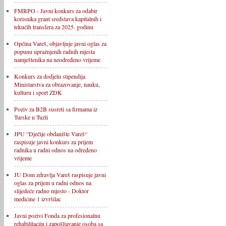
FMRPO - Javni konkurs za odabir
korisnika grant sredstava kapitalnih i
tekućih transfera za 2025. godinu
Općina Vareš, objavljuje javni oglas za
popunu upražnjenih radnih mjesta
namještenika na neodređeno vrijeme
Konkurs za dodjelu stipendija
Ministarstva za obrazovanje, nauku,
kulturu i sport ZDK
Poziv za B2B susreti sa firmama iz
Turske u Tuzli
JPU “Dječije obdanište Vareš“
raspisuje javni konkurs za prijem
radnika u radni odnos na određeno
vrijeme
JU Dom zdravlja Vareš raspisuje javni
oglas za prijem u radni odnos na
slijedeće radno mjesto - Doktor
medicine 1 izvršilac
Javni pozivi Fonda za profesionalnu
rehabilitaciju i zapošljavanje osoba sa