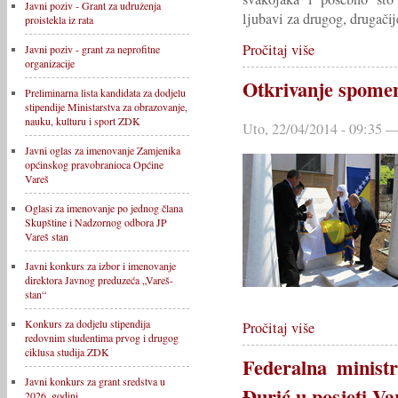
Javni poziv - Grant za udruženja
ljubavi za drugog, drugačij
proistekla iz rata
Pročitaj više
Javni poziv - grant za neprofitne
organizacije
Otkrivanje spomen
Preliminarna lista kandidata za dodjelu
stipendije Ministarstva za obrazovanje,
nauku, kulturu i sport ZDK
Uto, 22/04/2014 - 09:35 —
Javni oglas za imenovanje Zamjenika
općinskog pravobranioca Općine
Vareš
Oglasi za imenovanje po jednog člana
Skupštine i Nadzornog odbora JP
Vareš stan
Javni konkurs za izbor i imenovanje
direktora Javnog preduzeća „Vareš-
stan“
Konkurs za dodjelu stipendija
Pročitaj više
redovnim studentima prvog i drugog
ciklusa studija ZDK
Federalna minist
Javni konkurs za grant sredstva u
Đurić u posjeti Va
2026. godini