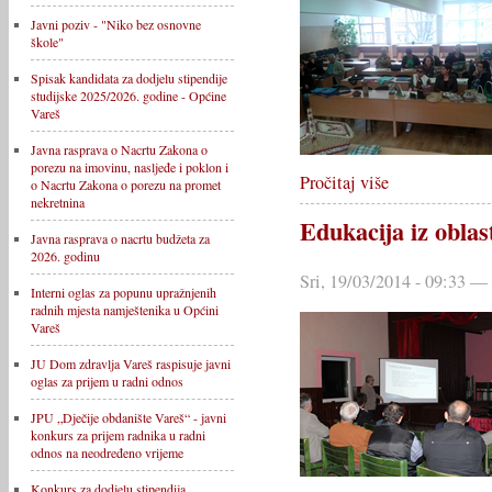
Javni poziv - "Niko bez osnovne
škole"
Spisak kandidata za dodjelu stipendije
studijske 2025/2026. godine - Općine
Vareš
Javna rasprava o Nacrtu Zakona o
porezu na imovinu, nasljeđe i poklon i
Pročitaj više
o Nacrtu Zakona o porezu na promet
nekretnina
Edukacija iz oblas
Javna rasprava o nacrtu budžeta za
2026. godinu
Sri, 19/03/2014 - 09:33 —
Interni oglas za popunu upražnjenih
radnih mjesta namještenika u Općini
Vareš
JU Dom zdravlja Vareš raspisuje javni
oglas za prijem u radni odnos
JPU „Dječije obdanište Vareš“ - javni
konkurs za prijem radnika u radni
odnos na neodređeno vrijeme
Konkurs za dodjelu stipendija