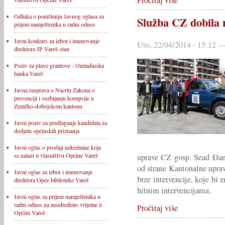
Odluka o poništenju Javnog oglasa za
Služba CZ dobila 
prijem namještenika u radni odnos
Javni konkurs za izbor i imenovanje
Uto, 22/04/2014 - 15:12 —
direktora JP Vareš-stan
Poziv za plave grantove - Omladinska
banka Vareš
Javna rasprava o Nacrtu Zakona o
prevenciji i suzbijanju korupcije u
Zeničko-dobojskom kantonu
Javni poziv za predlaganje kandidata za
dodjelu općinskih priznanja
Javni oglas o prodaji nekretnine koja
se nalazi u vlasništvu Općine Vareš
uprave CZ gosp. Sead Đano
od strane Kantonalne uprav
Javni oglas za izbor i imenovanje
brze intervencije, koje bi 
direktora Opće biblioteke Vareš
hitnim intervencijama.
Javni oglas za prijem namještenika u
radni odnos na neodređeno vrijeme u
Pročitaj više
Općini Vareš