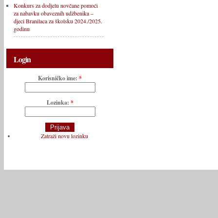
Konkurs za dodjelu novčane pomoći
za nabavku obaveznih udžbenika –
djeci Branilaca za školsku 2024./2025.
godinu
Login
Korisničko ime:
*
Lozinka:
*
Zatraži novu lozinku