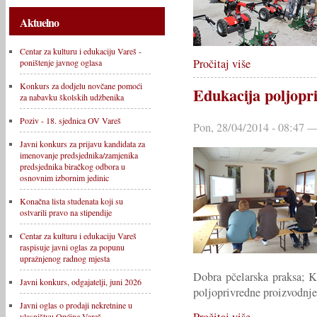
Aktuelno
Centar za kulturu i edukaciju Vareš -
Pročitaj više
poništenje javnog oglasa
Konkurs za dodjelu novčane pomoći
Edukacija poljopri
za nabavku školskih udžbenika
Poziv - 18. sjednica OV Vareš
Pon, 28/04/2014 - 08:47 —
Javni konkurs za prijavu kandidata za
imenovanje predsjednika/zamjenika
predsjednika biračkog odbora u
osnovnim izbornim jedinic
Konačna lista studenata koji su
ostvarili pravo na stipendije
Centar za kulturu i edukaciju Vareš
raspisuje javni oglas za popunu
upražnjenog radnog mjesta
Dobra pčelarska praksa; K
Javni konkurs, odgajatelji, juni 2026
poljoprivredne proizvodnje
Javni oglas o prodaji nekretnine u
Pročitaj više
vlasništvu Općine Vareš