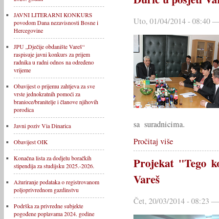
JAVNI LITERARNI KONKURS
Uto, 01/04/2014 - 08:40 —
povodom Dana nezavisnosti Bosne i
Hercegovine
JPU „Dječije obdanište Vareš“
raspisuje javni konkurs za prijem
radnika u radni odnos na određeno
vrijeme
Obavijest o prijemu zahtjeva za sve
vrste jednokratnih pomoći za
branioce/branitelje i članove njihovih
porodica
sa suradnicima.
Javni poziv Via Dinarica
Pročitaj više
Obavijest OIK
Konačna lista za dodjelu boračkih
Projekat "Tego k
stipendija za studijsku 2025.-2026.
Vareš
Ažuriranje podataka o registrovanom
poljoprivrednom gazdinstvu
Čet, 20/03/2014 - 08:23 —
Podrška za privredne subjekte
pogođene poplavama 2024. godine