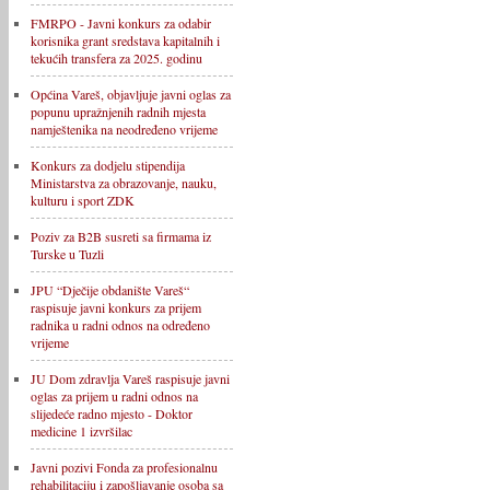
FMRPO - Javni konkurs za odabir
korisnika grant sredstava kapitalnih i
tekućih transfera za 2025. godinu
Općina Vareš, objavljuje javni oglas za
popunu upražnjenih radnih mjesta
namještenika na neodređeno vrijeme
Konkurs za dodjelu stipendija
Ministarstva za obrazovanje, nauku,
kulturu i sport ZDK
Poziv za B2B susreti sa firmama iz
Turske u Tuzli
JPU “Dječije obdanište Vareš“
raspisuje javni konkurs za prijem
radnika u radni odnos na određeno
vrijeme
JU Dom zdravlja Vareš raspisuje javni
oglas za prijem u radni odnos na
slijedeće radno mjesto - Doktor
medicine 1 izvršilac
Javni pozivi Fonda za profesionalnu
rehabilitaciju i zapošljavanje osoba sa