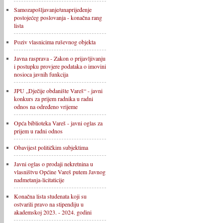
Samozapošljavanje/unaprijeđenje
postojećeg poslovanja - konačna rang
lista
Poziv vlasnicima ruševnog objekta
Javna rasprava - Zakon o prijavljivanju
i postupku provjere podataka o imovini
nosioca javnih funkcija
JPU „Dječije obdanište Vareš“ - javni
konkurs za prijem radnika u radni
odnos na određeno vrijeme
Opća biblioteka Vareš - javni oglas za
prijem u radni odnos
Obavijest političkim subjektima
Javni oglas o prodaji nekretnina u
vlasništvu Općine Vareš putem Javnog
nadmetanja-licitaticije
Konačna lista studenata koji su
ostvarili pravo na stipendiju u
akademskoj 2023. - 2024. godini