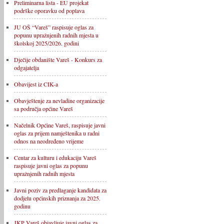
Preliminarna lista - EU projekat
podrške oporavku od poplava
JU OŠ “Vareš” raspisuje oglas za
popunu upražnjenih radnih mjesta u
školskoj 2025/2026. godini
Dječije obdanište Vareš - Konkurs za
odgajatelja
Obavijest iz CIK-a
Obavještenje za nevladine organizacije
sa područja općine Vareš
Načelnik Općine Vareš, raspisuje javni
oglas za prijem namještenika u radni
odnos na neodređeno vrijeme
Centar za kulturu i edukaciju Vareš
raspisuje javni oglas za popunu
upražnjenih radnih mjesta
Javni poziv za predlaganje kandidata za
dodjelu općinskih priznanja za 2025.
godinu
JKP Vareš objavljuje javni oglas za