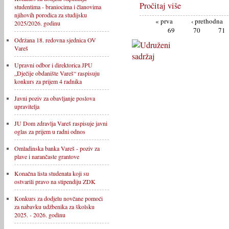
Pročitaj više
studentima - braniocima i članovima
njihovih porodica za studijsku
« prva
‹ prethodna
2025/2026. godinu
69
70
71
Održana 18. redovna sjednica OV
Vareš
Upravni odbor i direktorica JPU
„Dječije obdanište Vareš“ raspisuju
konkurs za prijem 4 radnika
Javni poziv za obavljanje poslova
upravitelja
JU Dom zdravlja Vareš raspisuje javni
oglas za prijem u radni odnos
Omladinska banka Vareš - poziv za
plave i narančaste grantove
Konačna lista studenata koji su
ostvarili pravo na stipendiju ZDK
Konkurs za dodjelu novčane pomoći
za nabavku udžbenika za školsku
2025. - 2026. godinu