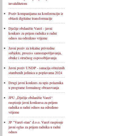
invaliditetom
Poziv kompanijama na konferenciju iz
oblasti digitalne transformacije
Dječije obdanište Vareš - javni
konkurs za prijem radnika u radni
odnos na određeno vrijeme
Javni poziv za lokalne privredne
subjekte, process samozapošljavanja,
obuke i stručnog osposobljavanja
Javni poziv UNDP - sanacija oštećenih
stambenih jedinica u poplavama 2024
Drugi javni konkurs za upis polaznika
u programe formalnog obrazovanja
JPU „Dječije obdanište Vareš“
raspisuje javni konkursa za prijem
radnika u radni odnos na određeno
vrijeme
JP "Vareš-stan" d.o.o. Vareš raspisuje
javni oglas za prijem radnika u radni
odnos