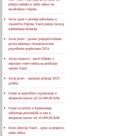
prijem radnika u radni odnos na
neodređeno vrijeme
Javni oglas o prodaji nekretnine u
vlasništvu Općine Vareš putem Javnog
nadmetanja-licitacije
Javni poziv - pomoć poljoprivrednim
proizvođačima i domaćinstvima
pogođenim poplavama 2024.
Javna rasprava - nacrt Odluke o
mjesnim vodovodima na području
općine Vareš
Javni poziv - općinski poticaji 2025.
godina
Grant za neprofitne organizacije u
ukupnom iznosu od 24.000,00 KM.
Grant za učešće u finansiranju
udruženja proisteklih iz rata u
ukupnom iznosu od 10.000,00 KM
Dom zdravlja Vareš - oglas za prijem u
radni odnos