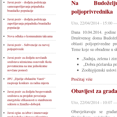
Na Budoželj
Javni poziv - dodjela podsticaja
samozapošljavanja pripadnika
poljoprivrednika
branilačke populacije
Javni poziv - dodjela podsticaja
Uto, 22/04/2014 - 15:00 —
zapošljavanja pripadnika branilačke
populacije
Dana 10.04.2014. godine
Nova odluka o komunalnim taksama
Društvenog doma Budoželj
oblasti poljoprivredne p
Javni poziv - Subvencije za razvoj
Teme koje su obrađene u sk
poljoprivrede
Javni poziv za dodjelu novčanih
„Sadnja, zelena i zi
sredstava učenicima osnovnih škola
„Dobra pčelarska pr
povratnicima na ime jednokratne
Zoohigijenski uslov
novčane pomoći
Pročitaj više
JPU „Dječije obdanište Vareš“
raspisuje konkurs za radna mjesta
Obavijest za građ
Javni poziv za dodjelu bespovratnih
sredstava za projekte povećanja
energetske efikasnosti u stambenom
Uto, 22/04/2014 - 10:07 —
sektoru u Zeničko-dobojsk
Obavještavaju se građa
Javni oglas za izbor i imenovanje
predsjednika i članova Skupštine