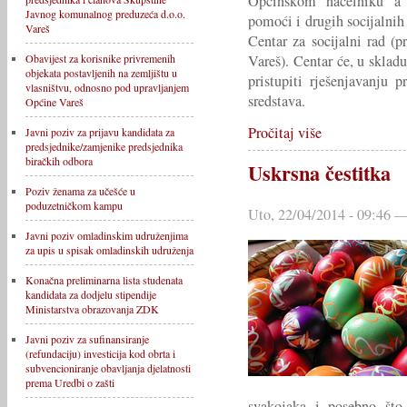
Općinskom načelniku a 
Javnog komunalnog preduzeća d.o.o.
pomoći i drugih socijalnih 
Vareš
Centar za socijalni rad (p
Obavijest za korisnike privremenih
Vareš). Centar će, u sklad
objekata postavljenih na zemljištu u
pristupiti rješenjavanju p
vlasništvu, odnosno pod upravljanjem
sredstava.
Općine Vareš
Pročitaj više
Javni poziv za prijavu kandidata za
predsjednike/zamjenike predsjednika
biračkih odbora
Uskrsna čestitka
Poziv ženama za učešće u
poduzetničkom kampu
Uto, 22/04/2014 - 09:46 —
Javni poziv omladinskim udruženjima
za upis u spisak omladinskih udruženja
Konačna preliminarna lista studenata
kandidata za dodjelu stipendije
Ministarstva obrazovanja ZDK
Javni poziv za sufinansiranje
(refundaciju) investicija kod obrta i
subvencioniranje obavljanja djelatnosti
prema Uredbi o zašti
svakojaka i posebno što 