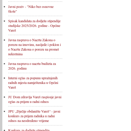
Javni poziv - "Niko bez osnovne
škole"
Spisak kandidata za dodjelu stipendije
studijske 2025/2026. godine - Općine
Vareš
Javna rasprava o Nacrtu Zakona o
porezu na imovinu, nasljeđe i poklon i
o Nacrtu Zakona o porezu na promet
nekretnina
Javna rasprava o nacrtu budžeta za
2026. godinu
Interni oglas za popunu upražnjenih
radnih mjesta namještenika u Općini
Vareš
JU Dom zdravlja Vareš raspisuje javni
oglas za prijem u radni odnos
JPU „Dječije obdanište Vareš“ - javni
konkurs za prijem radnika u radni
odnos na neodređeno vrijeme
Konkurs za dodjelu stipendija