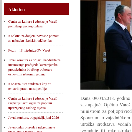
Aktuelno
Centar za kulturu i edukaciju Vareš -
poništenje javnog oglasa
Konkurs za dodjelu novčane pomoći
za nabavku školskih udžbenika
Poziv - 18. sjednica OV Vareš
Javni konkurs za prijavu kandidata za
imenovanje predsjednika/zamjenika
predsjednika biračkog odbora u
osnovnim izbornim jedinic
Konačna lista studenata koji su
ostvarili pravo na stipendije
Dana 09.04.2018. godine 
Centar za kulturu i edukaciju Vareš
raspisuje javni oglas za popunu
zastupajući Općinu Vareš
upražnjenog radnog mjesta
ministrom za poljoprivre
Sporazum o zajedničkom u
Javni konkurs, odgajatelji, juni 2026
utroška sredstava vodni
Javni oglas o prodaji nekretnine u
izgradnje ili rekonstruk
vlasništvu Općine Vareš