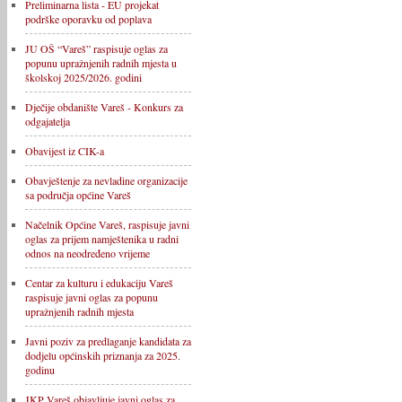
Preliminarna lista - EU projekat
podrške oporavku od poplava
JU OŠ “Vareš” raspisuje oglas za
popunu upražnjenih radnih mjesta u
školskoj 2025/2026. godini
Dječije obdanište Vareš - Konkurs za
odgajatelja
Obavijest iz CIK-a
Obavještenje za nevladine organizacije
sa područja općine Vareš
Načelnik Općine Vareš, raspisuje javni
oglas za prijem namještenika u radni
odnos na neodređeno vrijeme
Centar za kulturu i edukaciju Vareš
raspisuje javni oglas za popunu
upražnjenih radnih mjesta
Javni poziv za predlaganje kandidata za
dodjelu općinskih priznanja za 2025.
godinu
JKP Vareš objavljuje javni oglas za