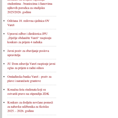
studentima - braniocima i članovima
njihovih porodica za studijsku
2025/2026. godinu
Održana 18. redovna sjednica OV
Vareš
Upravni odbor i direktorica JPU
„Dječije obdanište Vareš“ raspisuju
konkurs za prijem 4 radnika
Javni poziv za obavljanje poslova
upravitelja
JU Dom zdravlja Vareš raspisuje javni
oglas za prijem u radni odnos
Omladinska banka Vareš - poziv za
plave i narančaste grantove
Konačna lista studenata koji su
ostvarili pravo na stipendiju ZDK
Konkurs za dodjelu novčane pomoći
za nabavku udžbenika za školsku
2025. - 2026. godinu