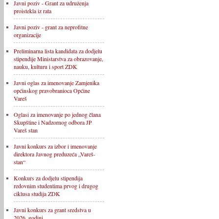
Javni poziv - Grant za udruženja
proistekla iz rata
Javni poziv - grant za neprofitne
organizacije
Preliminarna lista kandidata za dodjelu
stipendije Ministarstva za obrazovanje,
nauku, kulturu i sport ZDK
Javni oglas za imenovanje Zamjenika
općinskog pravobranioca Općine
Vareš
Oglasi za imenovanje po jednog člana
Skupštine i Nadzornog odbora JP
Vareš stan
Javni konkurs za izbor i imenovanje
direktora Javnog preduzeća „Vareš-
stan“
Konkurs za dodjelu stipendija
redovnim studentima prvog i drugog
ciklusa studija ZDK
Javni konkurs za grant sredstva u
2026. godini