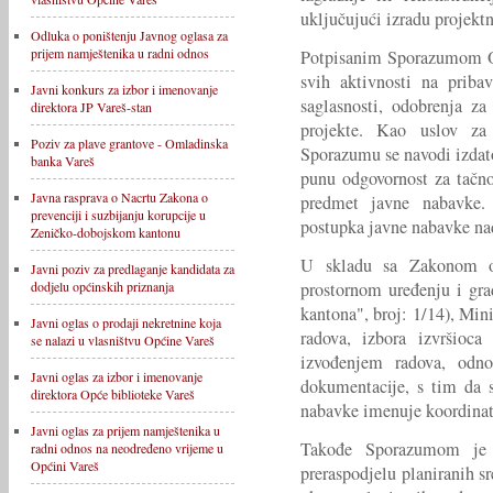
uključujući izradu projekt
Odluka o poništenju Javnog oglasa za
prijem namještenika u radni odnos
Potpisanim Sporazumom Op
svih aktivnosti na priba
Javni konkurs za izbor i imenovanje
saglasnosti, odobrenja za
direktora JP Vareš-stan
projekte. Kao uslov za
Poziv za plave grantove - Omladinska
Sporazumu se navodi izdat
banka Vareš
punu odgovornost za tačno
Javna rasprava o Nacrtu Zakona o
predmet javne nabavke.
prevenciji i suzbijanju korupcije u
postupka javne nabavke na
Zeničko-dobojskom kantonu
U skladu sa Zakonom 
Javni poziv za predlaganje kandidata za
prostornom uređenju i gr
dodjelu općinskih priznanja
kantona", broj: 1/14), Mini
Javni oglas o prodaji nekretnine koja
radova, izbora izvršioca
se nalazi u vlasništvu Općine Vareš
izvođenjem radova, odno
Javni oglas za izbor i imenovanje
dokumentacije, s tim da 
direktora Opće biblioteke Vareš
nabavke imenuje koordinat
Javni oglas za prijem namještenika u
Takođe Sporazumom je z
radni odnos na neodređeno vrijeme u
Općini Vareš
preraspodjelu planiranih s