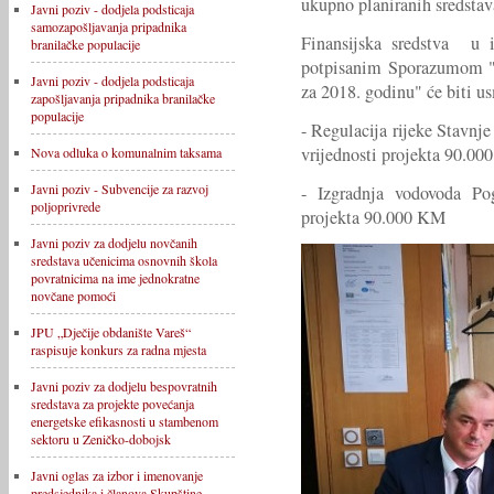
ukupno planiranih sredstav
Javni poziv - dodjela podsticaja
samozapošljavanja pripadnika
Finansijska sredstva u
branilačke populacije
potpisanim Sporazumom "P
Javni poziv - dodjela podsticaja
za 2018. godinu" će biti u
zapošljavanja pripadnika branilačke
populacije
- Regulacija rijeke Stavnje
vrijednosti projekta 90.0
Nova odluka o komunalnim taksama
Javni poziv - Subvencije za razvoj
- Izgradnja vodovoda Pog
poljoprivrede
projekta 90.000 KM
Javni poziv za dodjelu novčanih
sredstava učenicima osnovnih škola
povratnicima na ime jednokratne
novčane pomoći
JPU „Dječije obdanište Vareš“
raspisuje konkurs za radna mjesta
Javni poziv za dodjelu bespovratnih
sredstava za projekte povećanja
energetske efikasnosti u stambenom
sektoru u Zeničko-dobojsk
Javni oglas za izbor i imenovanje
predsjednika i članova Skupštine