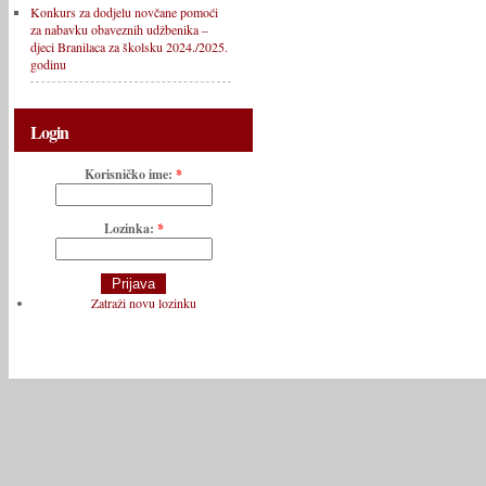
Konkurs za dodjelu novčane pomoći
za nabavku obaveznih udžbenika –
djeci Branilaca za školsku 2024./2025.
godinu
Login
Korisničko ime:
*
Lozinka:
*
Zatraži novu lozinku