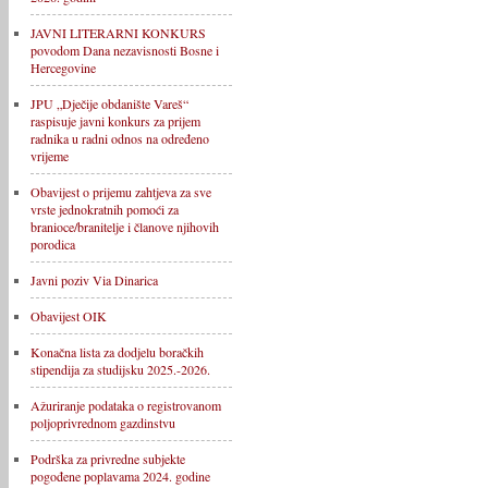
JAVNI LITERARNI KONKURS
povodom Dana nezavisnosti Bosne i
Hercegovine
JPU „Dječije obdanište Vareš“
raspisuje javni konkurs za prijem
radnika u radni odnos na određeno
vrijeme
Obavijest o prijemu zahtjeva za sve
vrste jednokratnih pomoći za
branioce/branitelje i članove njihovih
porodica
Javni poziv Via Dinarica
Obavijest OIK
Konačna lista za dodjelu boračkih
stipendija za studijsku 2025.-2026.
Ažuriranje podataka o registrovanom
poljoprivrednom gazdinstvu
Podrška za privredne subjekte
pogođene poplavama 2024. godine