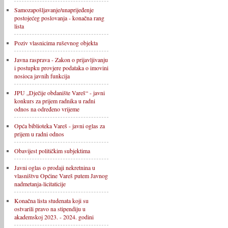
Samozapošljavanje/unaprijeđenje
postojećeg poslovanja - konačna rang
lista
Poziv vlasnicima ruševnog objekta
Javna rasprava - Zakon o prijavljivanju
i postupku provjere podataka o imovini
nosioca javnih funkcija
JPU „Dječije obdanište Vareš“ - javni
konkurs za prijem radnika u radni
odnos na određeno vrijeme
Opća biblioteka Vareš - javni oglas za
prijem u radni odnos
Obavijest političkim subjektima
Javni oglas o prodaji nekretnina u
vlasništvu Općine Vareš putem Javnog
nadmetanja-licitaticije
Konačna lista studenata koji su
ostvarili pravo na stipendiju u
akademskoj 2023. - 2024. godini