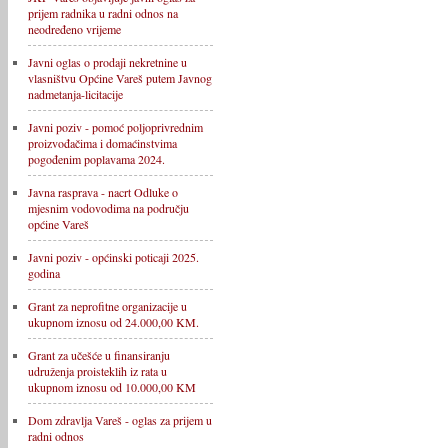
prijem radnika u radni odnos na
neodređeno vrijeme
Javni oglas o prodaji nekretnine u
vlasništvu Općine Vareš putem Javnog
nadmetanja-licitacije
Javni poziv - pomoć poljoprivrednim
proizvođačima i domaćinstvima
pogođenim poplavama 2024.
Javna rasprava - nacrt Odluke o
mjesnim vodovodima na području
općine Vareš
Javni poziv - općinski poticaji 2025.
godina
Grant za neprofitne organizacije u
ukupnom iznosu od 24.000,00 KM.
Grant za učešće u finansiranju
udruženja proisteklih iz rata u
ukupnom iznosu od 10.000,00 KM
Dom zdravlja Vareš - oglas za prijem u
radni odnos