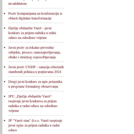
invaliditetom
Poziv kompanijama na konferenciju iz
oblasti digitalne transformacije
Dječije obdanište Vareš - javni
konkurs za prijem radnika u radni
odnos na određeno vrijeme
Javni poziv za lokalne privredne
subjekte, process samozapošljavanja,
obuke i stručnog osposobljavanja
Javni poziv UNDP - sanacija oštećenih
stambenih jedinica u poplavama 2024
Drugi javni konkurs za upis polaznika
u programe formalnog obrazovanja
JPU „Dječije obdanište Vareš“
raspisuje javni konkursa za prijem
radnika u radni odnos na određeno
vrijeme
JP "Vareš-stan" d.o.o. Vareš raspisuje
javni oglas za prijem radnika u radni
odnos