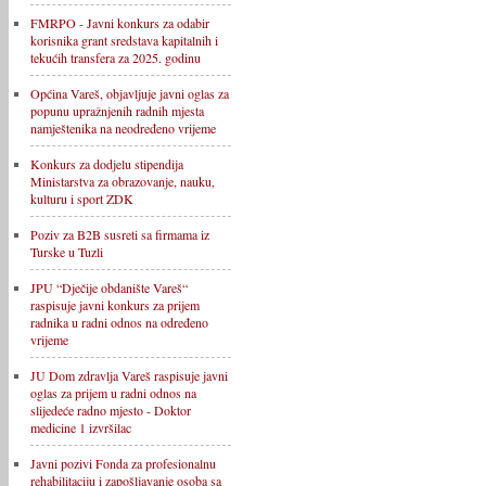
FMRPO - Javni konkurs za odabir
korisnika grant sredstava kapitalnih i
tekućih transfera za 2025. godinu
Općina Vareš, objavljuje javni oglas za
popunu upražnjenih radnih mjesta
namještenika na neodređeno vrijeme
Konkurs za dodjelu stipendija
Ministarstva za obrazovanje, nauku,
kulturu i sport ZDK
Poziv za B2B susreti sa firmama iz
Turske u Tuzli
JPU “Dječije obdanište Vareš“
raspisuje javni konkurs za prijem
radnika u radni odnos na određeno
vrijeme
JU Dom zdravlja Vareš raspisuje javni
oglas za prijem u radni odnos na
slijedeće radno mjesto - Doktor
medicine 1 izvršilac
Javni pozivi Fonda za profesionalnu
rehabilitaciju i zapošljavanje osoba sa