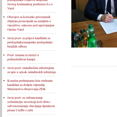
Javnog komunalnog preduzeća d.o.o.
Vareš
Obavijest za korisnike privremenih
objekata postavljenih na zemljištu u
vlasništvu, odnosno pod upravljanjem
Općine Vareš
Javni poziv za prijavu kandidata za
predsjednike/zamjenike predsjednika
biračkih odbora
Poziv ženama za učešće u
poduzetničkom kampu
Javni poziv omladinskim udruženjima
za upis u spisak omladinskih udruženja
Konačna preliminarna lista studenata
kandidata za dodjelu stipendije
Ministarstva obrazovanja ZDK
Javni poziv za sufinansiranje
(refundaciju) investicija kod obrta i
subvencioniranje obavljanja djelatnosti
prema Uredbi o zašti