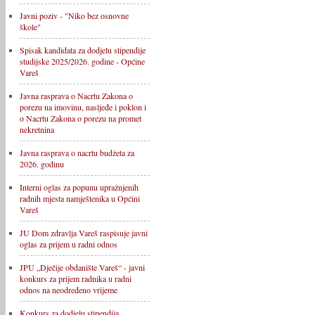
Javni poziv - "Niko bez osnovne
škole"
Spisak kandidata za dodjelu stipendije
studijske 2025/2026. godine - Općine
Vareš
Javna rasprava o Nacrtu Zakona o
porezu na imovinu, nasljeđe i poklon i
o Nacrtu Zakona o porezu na promet
nekretnina
Javna rasprava o nacrtu budžeta za
2026. godinu
Interni oglas za popunu upražnjenih
radnih mjesta namještenika u Općini
Vareš
JU Dom zdravlja Vareš raspisuje javni
oglas za prijem u radni odnos
JPU „Dječije obdanište Vareš“ - javni
konkurs za prijem radnika u radni
odnos na neodređeno vrijeme
Konkurs za dodjelu stipendija