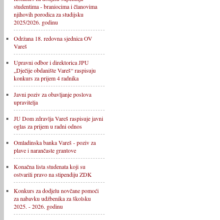
studentima - braniocima i članovima
njihovih porodica za studijsku
2025/2026. godinu
Održana 18. redovna sjednica OV
Vareš
Upravni odbor i direktorica JPU
„Dječije obdanište Vareš“ raspisuju
konkurs za prijem 4 radnika
Javni poziv za obavljanje poslova
upravitelja
JU Dom zdravlja Vareš raspisuje javni
oglas za prijem u radni odnos
Omladinska banka Vareš - poziv za
plave i narančaste grantove
Konačna lista studenata koji su
ostvarili pravo na stipendiju ZDK
Konkurs za dodjelu novčane pomoći
za nabavku udžbenika za školsku
2025. - 2026. godinu