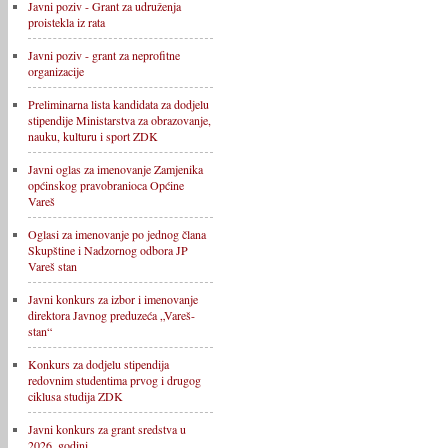
Javni poziv - Grant za udruženja
proistekla iz rata
Javni poziv - grant za neprofitne
organizacije
Preliminarna lista kandidata za dodjelu
stipendije Ministarstva za obrazovanje,
nauku, kulturu i sport ZDK
Javni oglas za imenovanje Zamjenika
općinskog pravobranioca Općine
Vareš
Oglasi za imenovanje po jednog člana
Skupštine i Nadzornog odbora JP
Vareš stan
Javni konkurs za izbor i imenovanje
direktora Javnog preduzeća „Vareš-
stan“
Konkurs za dodjelu stipendija
redovnim studentima prvog i drugog
ciklusa studija ZDK
Javni konkurs za grant sredstva u
2026. godini