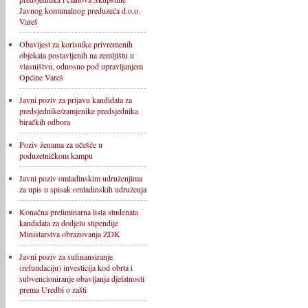
Javnog komunalnog preduzeća d.o.o.
Vareš
Obavijest za korisnike privremenih
objekata postavljenih na zemljištu u
vlasništvu, odnosno pod upravljanjem
Općine Vareš
Javni poziv za prijavu kandidata za
predsjednike/zamjenike predsjednika
biračkih odbora
Poziv ženama za učešće u
poduzetničkom kampu
Javni poziv omladinskim udruženjima
za upis u spisak omladinskih udruženja
Konačna preliminarna lista studenata
kandidata za dodjelu stipendije
Ministarstva obrazovanja ZDK
Javni poziv za sufinansiranje
(refundaciju) investicija kod obrta i
subvencioniranje obavljanja djelatnosti
prema Uredbi o zašti