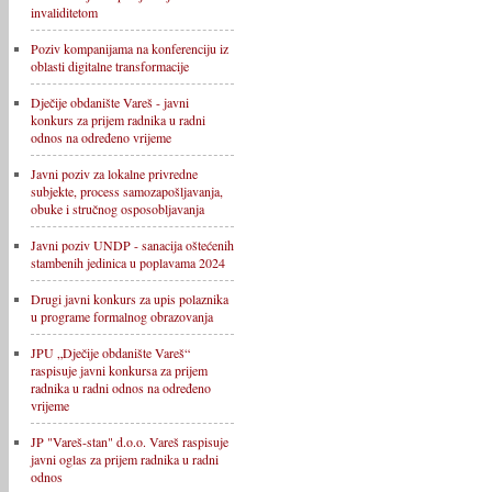
invaliditetom
Poziv kompanijama na konferenciju iz
oblasti digitalne transformacije
Dječije obdanište Vareš - javni
konkurs za prijem radnika u radni
odnos na određeno vrijeme
Javni poziv za lokalne privredne
subjekte, process samozapošljavanja,
obuke i stručnog osposobljavanja
Javni poziv UNDP - sanacija oštećenih
stambenih jedinica u poplavama 2024
Drugi javni konkurs za upis polaznika
u programe formalnog obrazovanja
JPU „Dječije obdanište Vareš“
raspisuje javni konkursa za prijem
radnika u radni odnos na određeno
vrijeme
JP "Vareš-stan" d.o.o. Vareš raspisuje
javni oglas za prijem radnika u radni
odnos