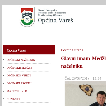
OPĆINSKI NAČELNIK
OPĆINSKE SLUŽBE
OPĆINSKO V
Općina Vareš
Početna strana
Glavni imam Medžli
OPĆINSKI NAČELNIK
načelniku
OPĆINSKE SLUŽBE
OPĆINSKO VIJEĆE
Čet, 29/03/2018 - 12:24
OPĆINSKI PROPISI
MATIČNI URED
KONTAKT