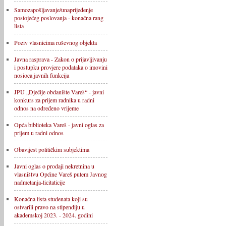
Samozapošljavanje/unaprijeđenje
postojećeg poslovanja - konačna rang
lista
Poziv vlasnicima ruševnog objekta
Javna rasprava - Zakon o prijavljivanju
i postupku provjere podataka o imovini
nosioca javnih funkcija
JPU „Dječije obdanište Vareš“ - javni
konkurs za prijem radnika u radni
odnos na određeno vrijeme
Opća biblioteka Vareš - javni oglas za
prijem u radni odnos
Obavijest političkim subjektima
Javni oglas o prodaji nekretnina u
vlasništvu Općine Vareš putem Javnog
nadmetanja-licitaticije
Konačna lista studenata koji su
ostvarili pravo na stipendiju u
akademskoj 2023. - 2024. godini