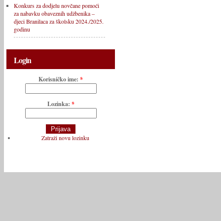
Konkurs za dodjelu novčane pomoći
za nabavku obaveznih udžbenika –
djeci Branilaca za školsku 2024./2025.
godinu
Login
Korisničko ime:
*
Lozinka:
*
Zatraži novu lozinku