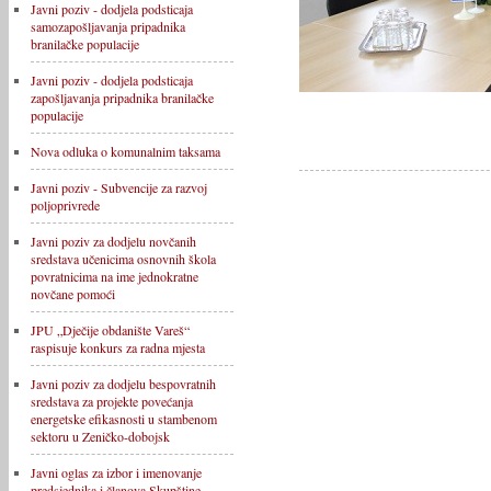
Javni poziv - dodjela podsticaja
samozapošljavanja pripadnika
branilačke populacije
Javni poziv - dodjela podsticaja
zapošljavanja pripadnika branilačke
populacije
Nova odluka o komunalnim taksama
Javni poziv - Subvencije za razvoj
poljoprivrede
Javni poziv za dodjelu novčanih
sredstava učenicima osnovnih škola
povratnicima na ime jednokratne
novčane pomoći
JPU „Dječije obdanište Vareš“
raspisuje konkurs za radna mjesta
Javni poziv za dodjelu bespovratnih
sredstava za projekte povećanja
energetske efikasnosti u stambenom
sektoru u Zeničko-dobojsk
Javni oglas za izbor i imenovanje
predsjednika i članova Skupštine