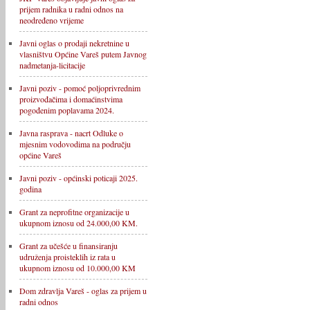
prijem radnika u radni odnos na
neodređeno vrijeme
Javni oglas o prodaji nekretnine u
vlasništvu Općine Vareš putem Javnog
nadmetanja-licitacije
Javni poziv - pomoć poljoprivrednim
proizvođačima i domaćinstvima
pogođenim poplavama 2024.
Javna rasprava - nacrt Odluke o
mjesnim vodovodima na području
općine Vareš
Javni poziv - općinski poticaji 2025.
godina
Grant za neprofitne organizacije u
ukupnom iznosu od 24.000,00 KM.
Grant za učešće u finansiranju
udruženja proisteklih iz rata u
ukupnom iznosu od 10.000,00 KM
Dom zdravlja Vareš - oglas za prijem u
radni odnos