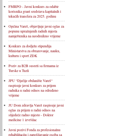
FMRPO - Javni konkurs za odabir
korisnika grant sredstava kapitalnih i
tekućih transfera za 2025. godinu
Općina Vareš, objavljuje javni oglas za
popunu upražnjenih radnih mjesta
namještenika na neodređeno vrijeme
Konkurs za dodjelu stipendija
Ministarstva za obrazovanje, nauku,
kulturu i sport ZDK
Poziv za B2B susreti sa firmama iz
Turske u Tuzli
JPU “Dječije obdanište Vareš“
raspisuje javni konkurs za prijem
radnika u radni odnos na određeno
vrijeme
JU Dom zdravlja Vareš raspisuje javni
oglas za prijem u radni odnos na
slijedeće radno mjesto - Doktor
medicine 1 izvršilac
Javni pozivi Fonda za profesionalnu
rehabilitaciju i zapošljavanje osoba sa