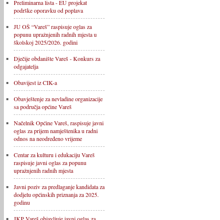
Preliminarna lista - EU projekat
podrške oporavku od poplava
JU OŠ “Vareš” raspisuje oglas za
popunu upražnjenih radnih mjesta u
školskoj 2025/2026. godini
Dječije obdanište Vareš - Konkurs za
odgajatelja
Obavijest iz CIK-a
Obavještenje za nevladine organizacije
sa područja općine Vareš
Načelnik Općine Vareš, raspisuje javni
oglas za prijem namještenika u radni
odnos na neodređeno vrijeme
Centar za kulturu i edukaciju Vareš
raspisuje javni oglas za popunu
upražnjenih radnih mjesta
Javni poziv za predlaganje kandidata za
dodjelu općinskih priznanja za 2025.
godinu
JKP Vareš objavljuje javni oglas za