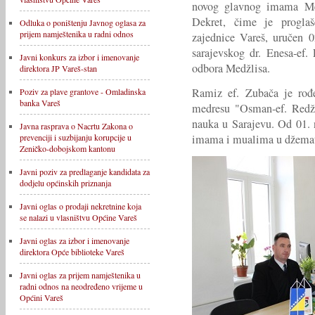
novog glavnog imama Me
Dekret, čime je progl
Odluka o poništenju Javnog oglasa za
prijem namještenika u radni odnos
zajednice Vareš, uručen 0
sarajevskog dr. Enesa-ef.
Javni konkurs za izbor i imenovanje
odbora Medžlisa.
direktora JP Vareš-stan
Ramiz ef. Zubača je rođe
Poziv za plave grantove - Omladinska
banka Vareš
medresu "Osman-ef. Redžo
nauka u Sarajevu. Od 01. 
Javna rasprava o Nacrtu Zakona o
imama i mualima u džematu
prevenciji i suzbijanju korupcije u
Zeničko-dobojskom kantonu
Javni poziv za predlaganje kandidata za
dodjelu općinskih priznanja
Javni oglas o prodaji nekretnine koja
se nalazi u vlasništvu Općine Vareš
Javni oglas za izbor i imenovanje
direktora Opće biblioteke Vareš
Javni oglas za prijem namještenika u
radni odnos na neodređeno vrijeme u
Općini Vareš