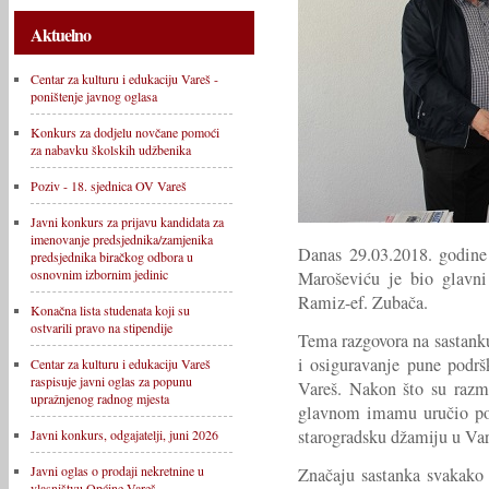
Aktuelno
Centar za kulturu i edukaciju Vareš -
poništenje javnog oglasa
Konkurs za dodjelu novčane pomoći
za nabavku školskih udžbenika
Poziv - 18. sjednica OV Vareš
Javni konkurs za prijavu kandidata za
imenovanje predsjednika/zamjenika
Danas 29.03.2018. godine
predsjednika biračkog odbora u
osnovnim izbornim jedinic
Maroševiću je bio glavn
Ramiz-ef. Zubača.
Konačna lista studenata koji su
ostvarili pravo na stipendije
Tema razgovora na sastanku
i osiguravanje pune podrš
Centar za kulturu i edukaciju Vareš
raspisuje javni oglas za popunu
Vareš. Nakon što su razmi
upražnjenog radnog mjesta
glavnom imamu uručio pok
starogradsku džamiju u Var
Javni konkurs, odgajatelji, juni 2026
Javni oglas o prodaji nekretnine u
Značaju sastanka svakako 
vlasništvu Općine Vareš