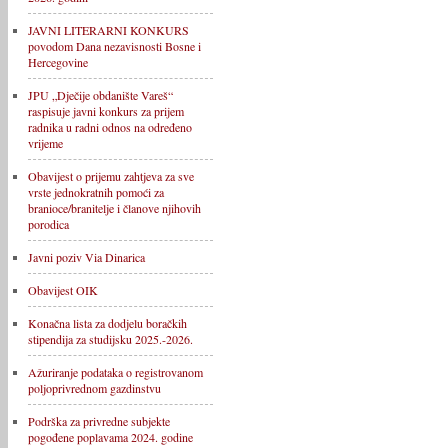
JAVNI LITERARNI KONKURS
povodom Dana nezavisnosti Bosne i
Hercegovine
JPU „Dječije obdanište Vareš“
raspisuje javni konkurs za prijem
radnika u radni odnos na određeno
vrijeme
Obavijest o prijemu zahtjeva za sve
vrste jednokratnih pomoći za
branioce/branitelje i članove njihovih
porodica
Javni poziv Via Dinarica
Obavijest OIK
Konačna lista za dodjelu boračkih
stipendija za studijsku 2025.-2026.
Ažuriranje podataka o registrovanom
poljoprivrednom gazdinstvu
Podrška za privredne subjekte
pogođene poplavama 2024. godine