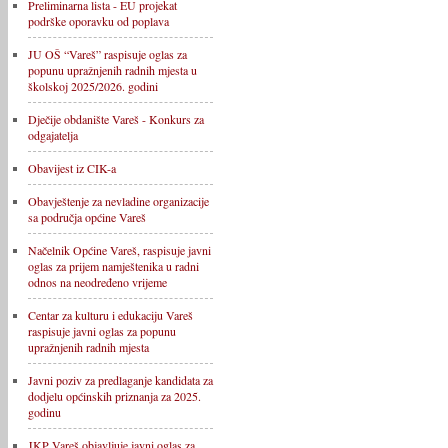
Preliminarna lista - EU projekat
podrške oporavku od poplava
JU OŠ “Vareš” raspisuje oglas za
popunu upražnjenih radnih mjesta u
školskoj 2025/2026. godini
Dječije obdanište Vareš - Konkurs za
odgajatelja
Obavijest iz CIK-a
Obavještenje za nevladine organizacije
sa područja općine Vareš
Načelnik Općine Vareš, raspisuje javni
oglas za prijem namještenika u radni
odnos na neodređeno vrijeme
Centar za kulturu i edukaciju Vareš
raspisuje javni oglas za popunu
upražnjenih radnih mjesta
Javni poziv za predlaganje kandidata za
dodjelu općinskih priznanja za 2025.
godinu
JKP Vareš objavljuje javni oglas za