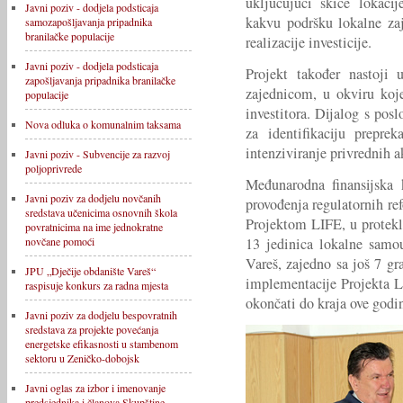
uključujući skice lokacij
Javni poziv - dodjela podsticaja
kakvu podršku lokalne zaj
samozapošljavanja pripadnika
branilačke populacije
realizacije investicije.
Javni poziv - dodjela podsticaja
Projekt također nastoji 
zapošljavanja pripadnika branilačke
zajednicom, u okviru koje
populacije
investitora. Dijalog s po
Nova odluka o komunalnim taksama
za identifikaciju prepre
intenziviranje privrednih a
Javni poziv - Subvencije za razvoj
poljoprivrede
Međunarodna finansijska 
Javni poziv za dodjelu novčanih
provođenja regulatornih re
sredstava učenicima osnovnih škola
Projektom LIFE, u protekl
povratnicima na ime jednokratne
13 jedinica lokalne samo
novčane pomoći
Vareš, zajedno sa još 7 g
JPU „Dječije obdanište Vareš“
implementacije Projekta L
raspisuje konkurs za radna mjesta
okončati do kraja ove godi
Javni poziv za dodjelu bespovratnih
sredstava za projekte povećanja
energetske efikasnosti u stambenom
sektoru u Zeničko-dobojsk
Javni oglas za izbor i imenovanje
predsjednika i članova Skupštine