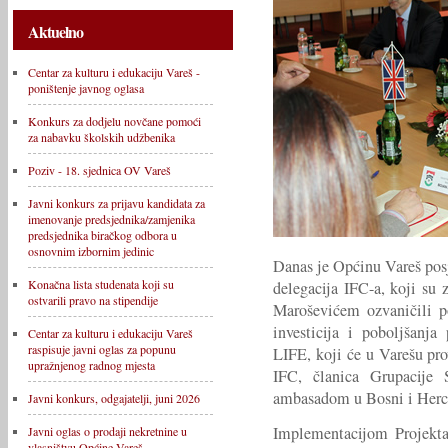
Aktuelno
Centar za kulturu i edukaciju Vareš -
poništenje javnog oglasa
Konkurs za dodjelu novčane pomoći
za nabavku školskih udžbenika
Poziv - 18. sjednica OV Vareš
Javni konkurs za prijavu kandidata za
imenovanje predsjednika/zamjenika
predsjednika biračkog odbora u
osnovnim izbornim jedinic
Danas je Općinu Vareš pos
Konačna lista studenata koji su
delegacija IFC-a, koji s
ostvarili pravo na stipendije
Maroševićem ozvaničili p
investicija i poboljšanj
Centar za kulturu i edukaciju Vareš
raspisuje javni oglas za popunu
LIFE, koji će u Varešu pro
upražnjenog radnog mjesta
IFC, članica Grupacije 
ambasadom u Bosni i Herc
Javni konkurs, odgajatelji, juni 2026
Implementacijom Projekta
Javni oglas o prodaji nekretnine u
vlasništvu Općine Vareš