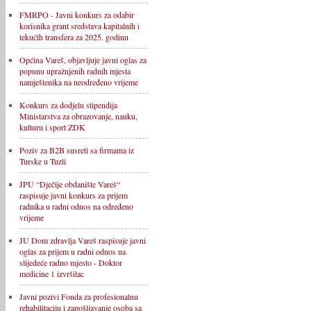
FMRPO - Javni konkurs za odabir
korisnika grant sredstava kapitalnih i
tekućih transfera za 2025. godinu
Općina Vareš, objavljuje javni oglas za
popunu upražnjenih radnih mjesta
namještenika na neodređeno vrijeme
Konkurs za dodjelu stipendija
Ministarstva za obrazovanje, nauku,
kulturu i sport ZDK
Poziv za B2B susreti sa firmama iz
Turske u Tuzli
JPU “Dječije obdanište Vareš“
raspisuje javni konkurs za prijem
radnika u radni odnos na određeno
vrijeme
JU Dom zdravlja Vareš raspisuje javni
oglas za prijem u radni odnos na
slijedeće radno mjesto - Doktor
medicine 1 izvršilac
Javni pozivi Fonda za profesionalnu
rehabilitaciju i zapošljavanje osoba sa