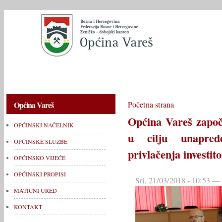
OPĆINSKI NAČELNIK
OPĆINSKE SLUŽBE
OPĆINSKO V
Općina Vareš
Početna strana
Općina Vareš započ
OPĆINSKI NAČELNIK
u cilju unapređ
OPĆINSKE SLUŽBE
privlačenja investit
OPĆINSKO VIJEĆE
OPĆINSKI PROPISI
Sri, 21/03/2018 - 10:53 —
MATIČNI URED
KONTAKT