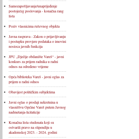
Samozapošljavanje/unaprijeđenje
postojećeg poslovanja - konačna rang
lista
Poziv vlasnicima ruševnog objekta
Javna rasprava - Zakon o prijavljivanju
i postupku provjere podataka o imovini
nosioca javnih funkcija
JPU „Dječije obdanište Vareš“ - javni
konkurs za prijem radnika u radni
odnos na određeno vrijeme
Opća biblioteka Vareš - javni oglas za
prijem u radni odnos
Obavijest političkim subjektima
Javni oglas o prodaji nekretnina u
vlasništvu Općine Vareš putem Javnog
nadmetanja-licitaticije
Konačna lista studenata koji su
ostvarili pravo na stipendiju u
akademskoj 2023. - 2024. godini