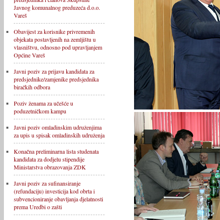
Javnog komunalnog preduzeća d.o.o.
Vareš
Obavijest za korisnike privremenih
objekata postavljenih na zemljištu u
vlasništvu, odnosno pod upravljanjem
Općine Vareš
Javni poziv za prijavu kandidata za
predsjednike/zamjenike predsjednika
biračkih odbora
Poziv ženama za učešće u
poduzetničkom kampu
Javni poziv omladinskim udruženjima
za upis u spisak omladinskih udruženja
Konačna preliminarna lista studenata
kandidata za dodjelu stipendije
Ministarstva obrazovanja ZDK
Javni poziv za sufinansiranje
(refundaciju) investicija kod obrta i
subvencioniranje obavljanja djelatnosti
prema Uredbi o zašti