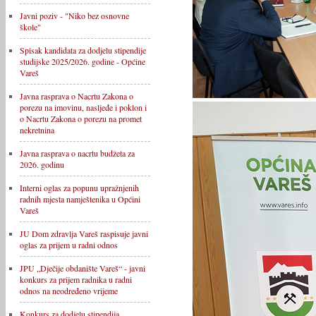
Javni poziv - "Niko bez osnovne
škole"
Spisak kandidata za dodjelu stipendije
studijske 2025/2026. godine - Općine
Vareš
Javna rasprava o Nacrtu Zakona o
porezu na imovinu, nasljeđe i poklon i
o Nacrtu Zakona o porezu na promet
nekretnina
Javna rasprava o nacrtu budžeta za
2026. godinu
Interni oglas za popunu upražnjenih
radnih mjesta namještenika u Općini
Vareš
JU Dom zdravlja Vareš raspisuje javni
oglas za prijem u radni odnos
JPU „Dječije obdanište Vareš“ - javni
konkurs za prijem radnika u radni
odnos na neodređeno vrijeme
Konkurs za dodjelu stipendija