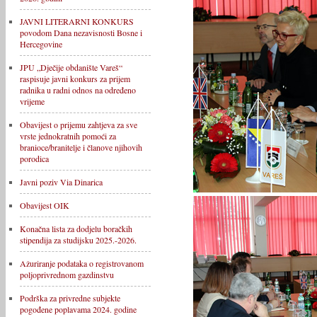
JAVNI LITERARNI KONKURS
povodom Dana nezavisnosti Bosne i
Hercegovine
JPU „Dječije obdanište Vareš“
raspisuje javni konkurs za prijem
radnika u radni odnos na određeno
vrijeme
Obavijest o prijemu zahtjeva za sve
vrste jednokratnih pomoći za
branioce/branitelje i članove njihovih
porodica
Javni poziv Via Dinarica
Obavijest OIK
Konačna lista za dodjelu boračkih
stipendija za studijsku 2025.-2026.
Ažuriranje podataka o registrovanom
poljoprivrednom gazdinstvu
Podrška za privredne subjekte
pogođene poplavama 2024. godine