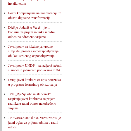
invaliditetom
Poziv kompanijama na konferenciju iz
oblasti digitalne transformacije
Dječije obdanište Vareš - javni
konkurs za prijem radnika u radni
odnos na određeno vrijeme
Javni poziv za lokalne privredne
subjekte, process samozapošljavanja,
obuke i stručnog osposobljavanja
Javni poziv UNDP - sanacija oštećenih
stambenih jedinica u poplavama 2024
Drugi javni konkurs za upis polaznika
u programe formalnog obrazovanja
JPU „Dječije obdanište Vareš“
raspisuje javni konkursa za prijem
radnika u radni odnos na određeno
vrijeme
JP "Vareš-stan" d.o.o. Vareš raspisuje
javni oglas za prijem radnika u radni
odnos