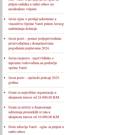
prijem radnika u radni odnos na
neodređeno vrijeme
Javni oglas o prodaji nekretnine u
vlasništvu Općine Vareš putem Javnog
nadmetanja-licitacije
Javni poziv - pomoć poljoprivrednim
proizvođačima i domaćinstvima
pogođenim poplavama 2024.
Javna rasprava - nacrt Odluke o
mjesnim vodovodima na području
općine Vareš
Javni poziv - općinski poticaji 2025.
godina
Grant za neprofitne organizacije u
ukupnom iznosu od 24.000,00 KM.
Grant za učešće u finansiranju
udruženja proisteklih iz rata u
ukupnom iznosu od 10.000,00 KM
Dom zdravlja Vareš - oglas za prijem u
radni odnos