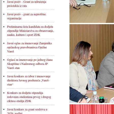
Javni poziv - Grant za udruženja
proistekla iz rata
Javni poziv - grant za neprofitne
organizacije
Preliminarna lista kandidata za dodjelu
stipendije Ministarstva za obrazovanje,
nauku, kulturu i sport ZDK
Javni oglas za imenovanje Zamjenika
općinskog pravobranioca Općine
Vareš
Oglasi za imenovanje po jednog člana
Skupštine i Nadzornog odbora JP
Vareš stan
Javni konkurs za izbor i imenovanje
direktora Javnog preduzeća „Vareš-
stan“
Konkurs za dodjelu stipendija
redovnim studentima prvog i drugog
ciklusa studija ZDK
Javni konkurs za grant sredstva u
2026. godini