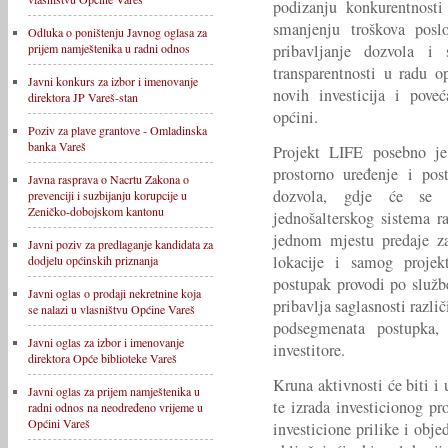
podizanju konkurentnosti
smanjenju troškova posl
Odluka o poništenju Javnog oglasa za
pribavljanje dozvola i
prijem namještenika u radni odnos
transparentnosti u radu o
Javni konkurs za izbor i imenovanje
novih investicija i pove
direktora JP Vareš-stan
općini.
Poziv za plave grantove - Omladinska
banka Vareš
Projekt LIFE posebno j
prostorno uređenje i pos
Javna rasprava o Nacrtu Zakona o
dozvola, gdje će se p
prevenciji i suzbijanju korupcije u
Zeničko-dobojskom kantonu
jednošalterskog sistema r
jednom mjestu predaje z
Javni poziv za predlaganje kandidata za
lokacije i samog projek
dodjelu općinskih priznanja
postupak provodi po služb
Javni oglas o prodaji nekretnine koja
pribavlja saglasnosti razli
se nalazi u vlasništvu Općine Vareš
podsegmenata postupka, 
Javni oglas za izbor i imenovanje
investitore.
direktora Opće biblioteke Vareš
Kruna aktivnosti će
biti i 
Javni oglas za prijem namještenika u
te izrada investicionog pr
radni odnos na neodređeno vrijeme u
Općini Vareš
investicione prilike i obje