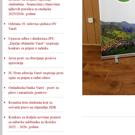
studentima - braniocima i članovima
njihovih porodica za studijsku
2025/2026. godinu
Održana 18. redovna sjednica OV
Vareš
Upravni odbor i direktorica JPU
„Dječije obdanište Vareš“ raspisuju
konkurs za prijem 4 radnika
Javni poziv za obavljanje poslova
upravitelja
JU Dom zdravlja Vareš raspisuje javni
oglas za prijem u radni odnos
Omladinska banka Vareš - poziv za
plave i narančaste grantove
Konačna lista studenata koji su
ostvarili pravo na stipendiju ZDK
Konkurs za dodjelu novčane pomoći
za nabavku udžbenika za školsku
2025. - 2026. godinu