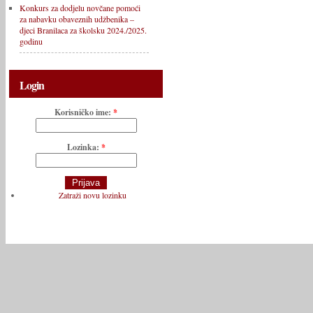
Konkurs za dodjelu novčane pomoći
za nabavku obaveznih udžbenika –
djeci Branilaca za školsku 2024./2025.
godinu
Login
Korisničko ime:
*
Lozinka:
*
Zatraži novu lozinku