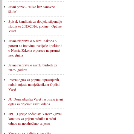
Javni poziv - "Niko bez osnovne
škole"
Spisak kandidata za dodjelu stipendije
studijske 2025/2026. godine - Općine
Vareš
Javna rasprava o Nacrtu Zakona o
porezu na imovinu, nasljeđe i poklon i
o Nacrtu Zakona o porezu na promet
nekretnina
Javna rasprava o nacrtu budžeta za
2026. godinu
Interni oglas za popunu upražnjenih
radnih mjesta namještenika u Općini
Vareš
JU Dom zdravlja Vareš raspisuje javni
oglas za prijem u radni odnos
JPU „Dječije obdanište Vareš“ - javni
konkurs za prijem radnika u radni
odnos na neodređeno vrijeme
Konkurs za dodjelu stipendija