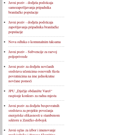
Javni poziv - dodjela podsticaja
samozapošljavanja pripadnika
branilačke populacije
Javni poziv - dodjela podsticaja
zapošljavanja pripadnika branilačke
populacije
Nova odluka o komunalnim taksama
Javni poziv - Subvencije za razvoj
poljoprivrede
Javni poziv za dodjelu novčanih
sredstava učenicima osnovnih škola
povratnicima na ime jednokratne
novčane pomoći
JPU „Dječije obdanište Vareš“
raspisuje konkurs za radna mjesta
Javni poziv za dodjelu bespovratnih
sredstava za projekte povećanja
energetske efikasnosti u stambenom
sektoru u Zeničko-dobojsk
Javni oglas za izbor i imenovanje
predsjednika i članova Skupštine