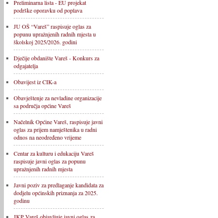
Preliminarna lista - EU projekat
podrške oporavku od poplava
JU OŠ “Vareš” raspisuje oglas za
popunu upražnjenih radnih mjesta u
školskoj 2025/2026. godini
Dječije obdanište Vareš - Konkurs za
odgajatelja
Obavijest iz CIK-a
Obavještenje za nevladine organizacije
sa područja općine Vareš
Načelnik Općine Vareš, raspisuje javni
oglas za prijem namještenika u radni
odnos na neodređeno vrijeme
Centar za kulturu i edukaciju Vareš
raspisuje javni oglas za popunu
upražnjenih radnih mjesta
Javni poziv za predlaganje kandidata za
dodjelu općinskih priznanja za 2025.
godinu
JKP Vareš objavljuje javni oglas za