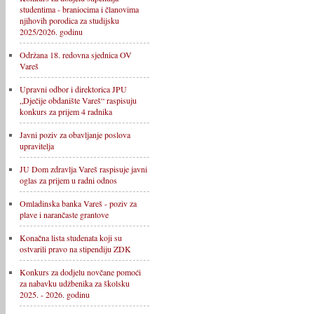
studentima - braniocima i članovima
njihovih porodica za studijsku
2025/2026. godinu
Održana 18. redovna sjednica OV
Vareš
Upravni odbor i direktorica JPU
„Dječije obdanište Vareš“ raspisuju
konkurs za prijem 4 radnika
Javni poziv za obavljanje poslova
upravitelja
JU Dom zdravlja Vareš raspisuje javni
oglas za prijem u radni odnos
Omladinska banka Vareš - poziv za
plave i narančaste grantove
Konačna lista studenata koji su
ostvarili pravo na stipendiju ZDK
Konkurs za dodjelu novčane pomoći
za nabavku udžbenika za školsku
2025. - 2026. godinu