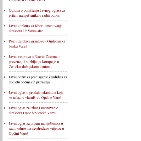
Odluka o poništenju Javnog oglasa za
prijem namještenika u radni odnos
Javni konkurs za izbor i imenovanje
direktora JP Vareš-stan
Poziv za plave grantove - Omladinska
banka Vareš
Javna rasprava o Nacrtu Zakona o
prevenciji i suzbijanju korupcije u
Zeničko-dobojskom kantonu
Javni poziv za predlaganje kandidata za
dodjelu općinskih priznanja
Javni oglas o prodaji nekretnine koja
se nalazi u vlasništvu Općine Vareš
Javni oglas za izbor i imenovanje
direktora Opće biblioteke Vareš
Javni oglas za prijem namještenika u
radni odnos na neodređeno vrijeme u
Općini Vareš