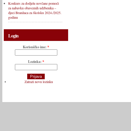
Konkurs za dodjelu novčane pomoći
za nabavku obaveznih udžbenika –
djeci Branilaca za školsku 2024./2025.
godinu
Login
Korisničko ime:
*
Lozinka:
*
Zatraži novu lozinku