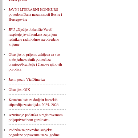
JAVNI LITERARNI KONKURS
povodom Dana nezavisnosti Bosne i
Hercegovine
JPU „Dječije obdanište Vareš“
raspisuje javni konkurs za prijem
radnika u radni odnos na određeno
vrijeme
Obavijest o prijemu zahtjeva za sve
vrste jednokratnih pomoći za
branioce/branitelje i članove njihovih
porodica
Javni poziv Via Dinarica
Obavijest OIK
Konačna lista za dodjelu boračkih
stipendija za studijsku 2025.-2026.
Ažuriranje podataka o registrovanom
poljoprivrednom gazdinstvu
Podrška za privredne subjekte
pogođene poplavama 2024. godine