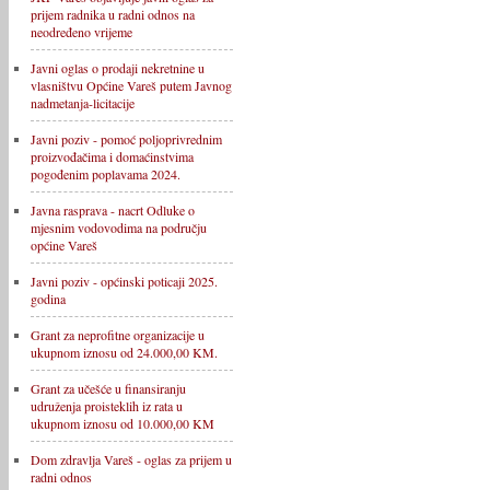
prijem radnika u radni odnos na
neodređeno vrijeme
Javni oglas o prodaji nekretnine u
vlasništvu Općine Vareš putem Javnog
nadmetanja-licitacije
Javni poziv - pomoć poljoprivrednim
proizvođačima i domaćinstvima
pogođenim poplavama 2024.
Javna rasprava - nacrt Odluke o
mjesnim vodovodima na području
općine Vareš
Javni poziv - općinski poticaji 2025.
godina
Grant za neprofitne organizacije u
ukupnom iznosu od 24.000,00 KM.
Grant za učešće u finansiranju
udruženja proisteklih iz rata u
ukupnom iznosu od 10.000,00 KM
Dom zdravlja Vareš - oglas za prijem u
radni odnos