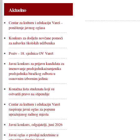
Aktuelno
Centar za kulturu i edukaciju Vareš -
poništenje javnog oglasa
Konkurs za dodjelu novčane pomoći
za nabavku školskih udžbenika
Poziv - 18. sjednica OV Vareš
Javni konkurs za prijavu kandidata za
imenovanje predsjednika/zamjenika
predsjednika biračkog odbora u
osnovnim izbornim jedinic
Konačna lista studenata koji su
ostvarili pravo na stipendije
Centar za kulturu i edukaciju Vareš
raspisuje javni oglas za popunu
upražnjenog radnog mjesta
Javni konkurs, odgajatelji, juni 2026
Javni oglas o prodaji nekretnine u
vlasništvu Općine Vareš