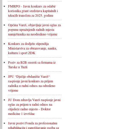
FMRPO - Javni konkurs za odabir
korisnika grant sredstava kapitalnih i
tekućih transfera za 2025. godinu
Općina Vareš, objavljuje javni oglas za
popunu upražnjenih radnih mjesta
namještenika na neodređeno vrijeme
Konkurs za dodjelu stipendija
Ministarstva za obrazovanje, nauku,
kulturu i sport ZDK
Poziv za B2B susreti sa firmama iz
Turske u Tuzli
JPU “Dječije obdanište Vareš“
raspisuje javni konkurs za prijem
radnika u radni odnos na određeno
vrijeme
JU Dom zdravlja Vareš raspisuje javni
oglas za prijem u radni odnos na
slijedeće radno mjesto - Doktor
medicine 1 izvršilac
Javni pozivi Fonda za profesionalnu
rehabilitaciju i zapošljavanje osoba sa