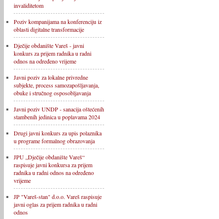
invaliditetom
Poziv kompanijama na konferenciju iz
oblasti digitalne transformacije
Dječije obdanište Vareš - javni
konkurs za prijem radnika u radni
odnos na određeno vrijeme
Javni poziv za lokalne privredne
subjekte, process samozapošljavanja,
obuke i stručnog osposobljavanja
Javni poziv UNDP - sanacija oštećenih
stambenih jedinica u poplavama 2024
Drugi javni konkurs za upis polaznika
u programe formalnog obrazovanja
JPU „Dječije obdanište Vareš“
raspisuje javni konkursa za prijem
radnika u radni odnos na određeno
vrijeme
JP "Vareš-stan" d.o.o. Vareš raspisuje
javni oglas za prijem radnika u radni
odnos