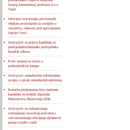
Javnog komunalnog preduzeća d.o.o.
Vareš
Obavijest za korisnike privremenih
objekata postavljenih na zemljištu u
vlasništvu, odnosno pod upravljanjem
Općine Vareš
Javni poziv za prijavu kandidata za
predsjednike/zamjenike predsjednika
biračkih odbora
Poziv ženama za učešće u
poduzetničkom kampu
Javni poziv omladinskim udruženjima
za upis u spisak omladinskih udruženja
Konačna preliminarna lista studenata
kandidata za dodjelu stipendije
Ministarstva obrazovanja ZDK
Javni poziv za sufinansiranje
(refundaciju) investicija kod obrta i
subvencioniranje obavljanja djelatnosti
prema Uredbi o zašti