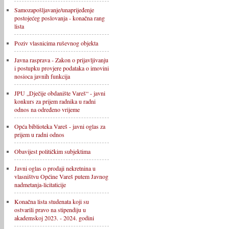
Samozapošljavanje/unaprijeđenje
postojećeg poslovanja - konačna rang
lista
Poziv vlasnicima ruševnog objekta
Javna rasprava - Zakon o prijavljivanju
i postupku provjere podataka o imovini
nosioca javnih funkcija
JPU „Dječije obdanište Vareš“ - javni
konkurs za prijem radnika u radni
odnos na određeno vrijeme
Opća biblioteka Vareš - javni oglas za
prijem u radni odnos
Obavijest političkim subjektima
Javni oglas o prodaji nekretnina u
vlasništvu Općine Vareš putem Javnog
nadmetanja-licitaticije
Konačna lista studenata koji su
ostvarili pravo na stipendiju u
akademskoj 2023. - 2024. godini