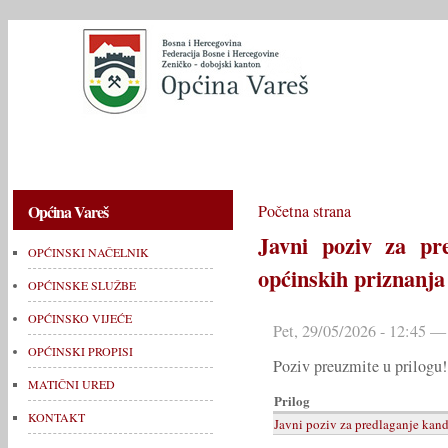
OPĆINSKI NAČELNIK
OPĆINSKE SLUŽBE
OPĆINSKO V
Općina Vareš
Početna strana
Javni poziv za pr
OPĆINSKI NAČELNIK
općinskih priznanja
OPĆINSKE SLUŽBE
OPĆINSKO VIJEĆE
Pet, 29/05/2026 - 12:45 —
OPĆINSKI PROPISI
Poziv preuzmite u prilogu!
MATIČNI URED
Prilog
KONTAKT
Javni poziv za predlaganje kand