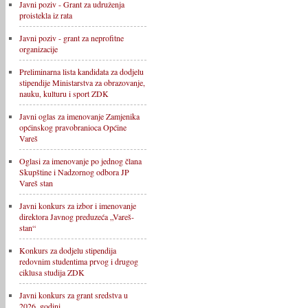
Javni poziv - Grant za udruženja
proistekla iz rata
Javni poziv - grant za neprofitne
organizacije
Preliminarna lista kandidata za dodjelu
stipendije Ministarstva za obrazovanje,
nauku, kulturu i sport ZDK
Javni oglas za imenovanje Zamjenika
općinskog pravobranioca Općine
Vareš
Oglasi za imenovanje po jednog člana
Skupštine i Nadzornog odbora JP
Vareš stan
Javni konkurs za izbor i imenovanje
direktora Javnog preduzeća „Vareš-
stan“
Konkurs za dodjelu stipendija
redovnim studentima prvog i drugog
ciklusa studija ZDK
Javni konkurs za grant sredstva u
2026. godini