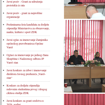
Javni poziv - Grant za udruženja
proistekla iz rata
Javni poziv - grant za neprofitne
organizacije
Preliminarna lista kandidata za dodjelu
stipendije Ministarstva za obrazovanje,
nauku, kulturu i sport ZDK
Javni oglas za imenovanje Zamjenika
općinskog pravobranioca Općine
Vareš
Oglasi za imenovanje po jednog člana
Skupštine i Nadzornog odbora JP
Vareš stan
Javni konkurs za izbor i imenovanje
direktora Javnog preduzeća „Vareš-
stan“
Konkurs za dodjelu stipendija
redovnim studentima prvog i drugog
ciklusa studija ZDK
Javni konkurs za grant sredstva u
2026. godini