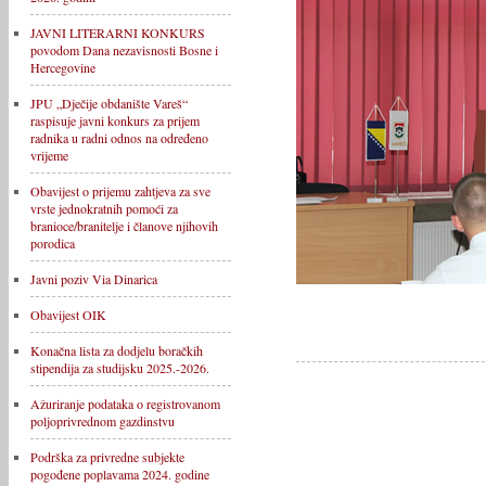
JAVNI LITERARNI KONKURS
povodom Dana nezavisnosti Bosne i
Hercegovine
JPU „Dječije obdanište Vareš“
raspisuje javni konkurs za prijem
radnika u radni odnos na određeno
vrijeme
Obavijest o prijemu zahtjeva za sve
vrste jednokratnih pomoći za
branioce/branitelje i članove njihovih
porodica
Javni poziv Via Dinarica
Obavijest OIK
Konačna lista za dodjelu boračkih
stipendija za studijsku 2025.-2026.
Ažuriranje podataka o registrovanom
poljoprivrednom gazdinstvu
Podrška za privredne subjekte
pogođene poplavama 2024. godine