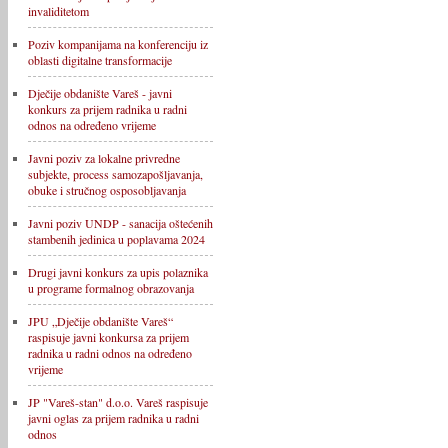
invaliditetom
Poziv kompanijama na konferenciju iz
oblasti digitalne transformacije
Dječije obdanište Vareš - javni
konkurs za prijem radnika u radni
odnos na određeno vrijeme
Javni poziv za lokalne privredne
subjekte, process samozapošljavanja,
obuke i stručnog osposobljavanja
Javni poziv UNDP - sanacija oštećenih
stambenih jedinica u poplavama 2024
Drugi javni konkurs za upis polaznika
u programe formalnog obrazovanja
JPU „Dječije obdanište Vareš“
raspisuje javni konkursa za prijem
radnika u radni odnos na određeno
vrijeme
JP "Vareš-stan" d.o.o. Vareš raspisuje
javni oglas za prijem radnika u radni
odnos