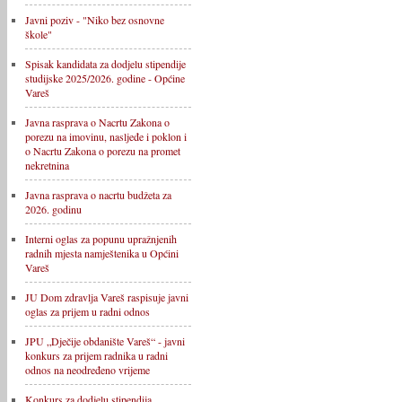
Javni poziv - "Niko bez osnovne
škole"
Spisak kandidata za dodjelu stipendije
studijske 2025/2026. godine - Općine
Vareš
Javna rasprava o Nacrtu Zakona o
porezu na imovinu, nasljeđe i poklon i
o Nacrtu Zakona o porezu na promet
nekretnina
Javna rasprava o nacrtu budžeta za
2026. godinu
Interni oglas za popunu upražnjenih
radnih mjesta namještenika u Općini
Vareš
JU Dom zdravlja Vareš raspisuje javni
oglas za prijem u radni odnos
JPU „Dječije obdanište Vareš“ - javni
konkurs za prijem radnika u radni
odnos na neodređeno vrijeme
Konkurs za dodjelu stipendija