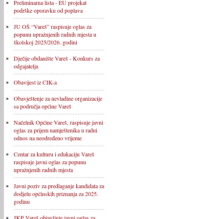
Preliminarna lista - EU projekat
podrške oporavku od poplava
JU OŠ “Vareš” raspisuje oglas za
popunu upražnjenih radnih mjesta u
školskoj 2025/2026. godini
Dječije obdanište Vareš - Konkurs za
odgajatelja
Obavijest iz CIK-a
Obavještenje za nevladine organizacije
sa područja općine Vareš
Načelnik Općine Vareš, raspisuje javni
oglas za prijem namještenika u radni
odnos na neodređeno vrijeme
Centar za kulturu i edukaciju Vareš
raspisuje javni oglas za popunu
upražnjenih radnih mjesta
Javni poziv za predlaganje kandidata za
dodjelu općinskih priznanja za 2025.
godinu
JKP Vareš objavljuje javni oglas za