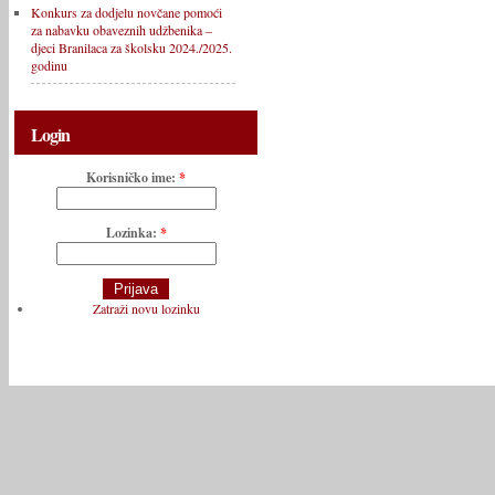
Konkurs za dodjelu novčane pomoći
za nabavku obaveznih udžbenika –
djeci Branilaca za školsku 2024./2025.
godinu
Login
Korisničko ime:
*
Lozinka:
*
Zatraži novu lozinku