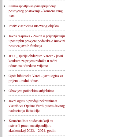
Samozapošljavanje/unaprijeđenje
postojećeg poslovanja - konačna rang
lista
Poziv vlasnicima ruševnog objekta
Javna rasprava - Zakon o prijavljivanju
i postupku provjere podataka o imovini
nosioca javnih funkcija
JPU „Dječije obdanište Vareš“ - javni
konkurs za prijem radnika u radni
odnos na određeno vrijeme
Opća biblioteka Vareš - javni oglas za
prijem u radni odnos
Obavijest političkim subjektima
Javni oglas o prodaji nekretnina u
vlasništvu Općine Vareš putem Javnog
nadmetanja-licitaticije
Konačna lista studenata koji su
ostvarili pravo na stipendiju u
akademskoj 2023. - 2024. godini