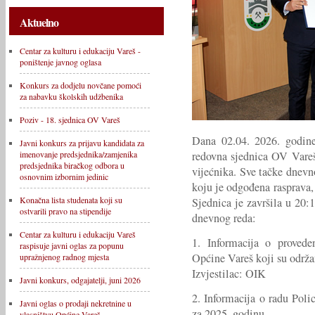
Aktuelno
Centar za kulturu i edukaciju Vareš -
poništenje javnog oglasa
Konkurs za dodjelu novčane pomoći
za nabavku školskih udžbenika
Poziv - 18. sjednica OV Vareš
Dana 02.04. 2026. godine
Javni konkurs za prijavu kandidata za
redovna sjednica OV Vareš
imenovanje predsjednika/zamjenika
predsjednika biračkog odbora u
vijećnika. Sve tačke dnev
osnovnim izbornim jedinic
koju je odgođena rasprava,
Konačna lista studenata koji su
Sjednica je završila u 20:
ostvarili pravo na stipendije
dnevnog reda:
Centar za kulturu i edukaciju Vareš
1. Informacija o proved
raspisuje javni oglas za popunu
Općine Vareš koji su održa
upražnjenog radnog mjesta
Izvjestilac: OIK
Javni konkurs, odgajatelji, juni 2026
2. Informacija o radu Poli
Javni oglas o prodaji nekretnine u
za 2025. godinu.
vlasništvu Općine Vareš