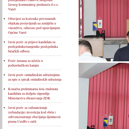
Javnog komunalnog preduzeća d.o.o.
Vareš
Obavijest za korisnike privremenih
objekata postavljenih na zemljištu u
vlasništvu, odnosno pod upravljanjem
Općine Vareš
Javni poziv za prijavu kandidata za
predsjednike/zamjenike predsjednika
biračkih odbora
Poziv ženama za učešće u
poduzetničkom kampu
Javni poziv omladinskim udruženjima
za upis u spisak omladinskih udruženja
Konačna preliminarna lista studenata
kandidata za dodjelu stipendije
Ministarstva obrazovanja ZDK
Javni poziv za sufinansiranje
(refundaciju) investicija kod obrta i
subvencioniranje obavljanja djelatnosti
prema Uredbi o zašti