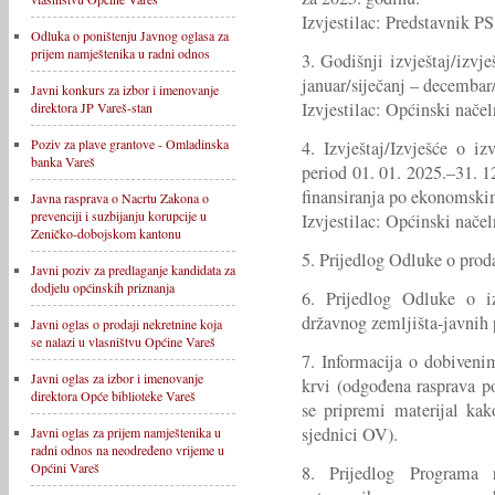
Izvjestilac: Predstavnik PS
Odluka o poništenju Javnog oglasa za
prijem namještenika u radni odnos
3. Godišnji izvještaj/izvj
januar/siječanj – decembar
Javni konkurs za izbor i imenovanje
Izvjestilac: Općinski načel
direktora JP Vareš-stan
Poziv za plave grantove - Omladinska
4. Izvještaj/Izvješće o i
banka Vareš
period 01. 01. 2025.–31. 1
finansiranja po ekonomski
Javna rasprava o Nacrtu Zakona o
prevenciji i suzbijanju korupcije u
Izvjestilac: Općinski načel
Zeničko-dobojskom kantonu
5. Prijedlog Odluke o prod
Javni poziv za predlaganje kandidata za
dodjelu općinskih priznanja
6. Prijedlog Odluke o 
državnog zemljišta-javnih 
Javni oglas o prodaji nekretnine koja
se nalazi u vlasništvu Općine Vareš
7. Informacija o dobivenim
Javni oglas za izbor i imenovanje
krvi (odgođena rasprava 
direktora Opće biblioteke Vareš
se pripremi materijal kak
sjednici OV).
Javni oglas za prijem namještenika u
radni odnos na neodređeno vrijeme u
Općini Vareš
8. Prijedlog Programa r