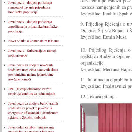
ostvarenih po osnovu pose
Javni poziv - dodjela podsticaja
nesreća namijenjenih za pr
samozapošljavanja pripadnika
branilačke populacije
Izvjestilac: Ibrahim Spahić
Javni poziv - dodjela podsticaja
9. Prijedlog Rješenja o ut
zapošljavanja pripadnika branilačke
Dragice, Šljivić Bojana i Š
populacije
Izvjestilac: Ermin Musa.
Nova odluka o komunalnim taksama
10. Prijedlog Rješenja o
Javni poziv - Subvencije za razvoj
poljoprivrede
sredstava Budžeta Općine 
organizacije.
Javni poziv za dodjelu novčanih
Izvjestilac: Mervana Hajrić
sredstava učenicima osnovnih škola
povratnicima na ime jednokratne
11. Informacija o problemi
novčane pomoći
Izvjestilac: Predstavnici p
JPU „Dječije obdanište Vareš“
raspisuje konkurs za radna mjesta
12. Tekuća pitanja.
Javni poziv za dodjelu bespovratnih
sredstava za projekte povećanja
energetske efikasnosti u stambenom
sektoru u Zeničko-dobojsk
Javni oglas za izbor i imenovanje
predsjednika i članova Skupštine