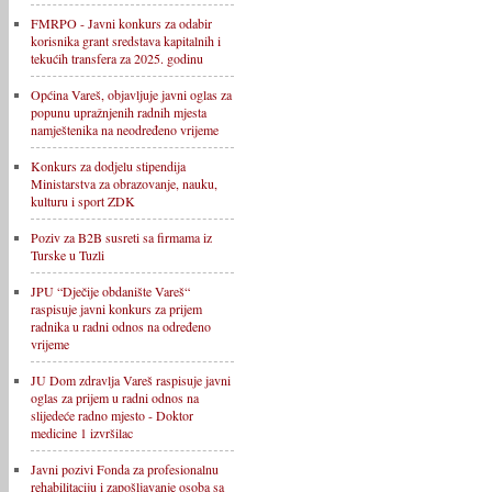
FMRPO - Javni konkurs za odabir
korisnika grant sredstava kapitalnih i
tekućih transfera za 2025. godinu
Općina Vareš, objavljuje javni oglas za
popunu upražnjenih radnih mjesta
namještenika na neodređeno vrijeme
Konkurs za dodjelu stipendija
Ministarstva za obrazovanje, nauku,
kulturu i sport ZDK
Poziv za B2B susreti sa firmama iz
Turske u Tuzli
JPU “Dječije obdanište Vareš“
raspisuje javni konkurs za prijem
radnika u radni odnos na određeno
vrijeme
JU Dom zdravlja Vareš raspisuje javni
oglas za prijem u radni odnos na
slijedeće radno mjesto - Doktor
medicine 1 izvršilac
Javni pozivi Fonda za profesionalnu
rehabilitaciju i zapošljavanje osoba sa