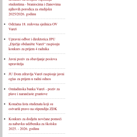
studentima - braniocima i članovima
njihovih porodica za studijsku
2025/2026. godinu
Održana 18. redovna sjednica OV
Vareš
Upravni odbor i direktorica JPU
„Dječije obdanište Vareš“ raspisuju
konkurs za prijem 4 radnika
Javni poziv za obavljanje poslova
upravitelja
JU Dom zdravlja Vareš raspisuje javni
oglas za prijem u radni odnos
Omladinska banka Vareš - poziv za
plave i narančaste grantove
Konačna lista studenata koji su
ostvarili pravo na stipendiju ZDK
Konkurs za dodjelu novčane pomoći
za nabavku udžbenika za školsku
2025. - 2026. godinu