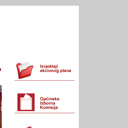
I URED
KONTAKT
a