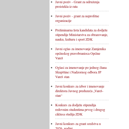
Javni poziv - Grant za udruženja
proistekla iz rata
Javni poziv - grant za neprofitne
organizacije
Preliminarna lista kandidata za dodjelu
stipendije Ministarstva za obrazovanje,
nauku, kulturu i sport ZDK
Javni oglas za imenovanje Zamjenika
općinskog pravobranioca Općine
Vareš
Oglasi za imenovanje po jednog člana
Skupštine i Nadzornog odbora JP
Vareš stan
Javni konkurs za izbor i imenovanje
direktora Javnog preduzeća „Vareš-
stan“
Konkurs za dodjelu stipendija
redovnim studentima prvog i drugog
ciklusa studija ZDK
Javni konkurs za grant sredstva u
2026. godini