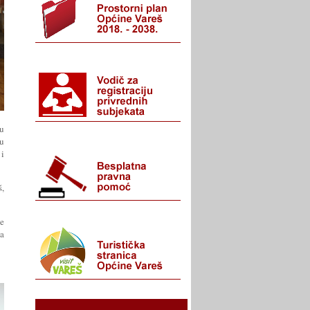
su
u
 i
š,
je
ma