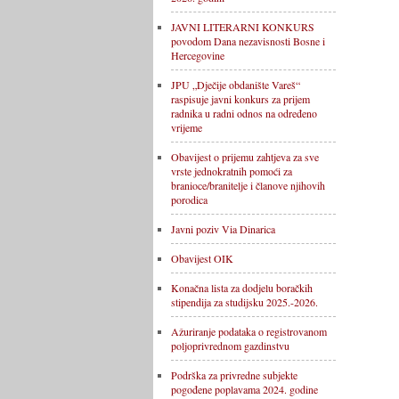
JAVNI LITERARNI KONKURS
povodom Dana nezavisnosti Bosne i
Hercegovine
JPU „Dječije obdanište Vareš“
raspisuje javni konkurs za prijem
radnika u radni odnos na određeno
vrijeme
Obavijest o prijemu zahtjeva za sve
vrste jednokratnih pomoći za
branioce/branitelje i članove njihovih
porodica
Javni poziv Via Dinarica
Obavijest OIK
Konačna lista za dodjelu boračkih
stipendija za studijsku 2025.-2026.
Ažuriranje podataka o registrovanom
poljoprivrednom gazdinstvu
Podrška za privredne subjekte
pogođene poplavama 2024. godine