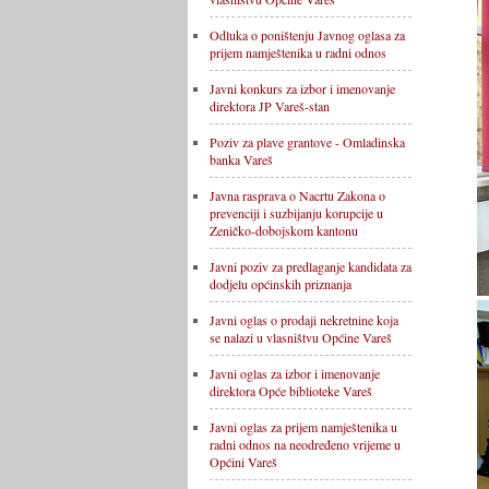
Odluka o poništenju Javnog oglasa za
prijem namještenika u radni odnos
Javni konkurs za izbor i imenovanje
direktora JP Vareš-stan
Poziv za plave grantove - Omladinska
banka Vareš
Javna rasprava o Nacrtu Zakona o
prevenciji i suzbijanju korupcije u
Zeničko-dobojskom kantonu
Javni poziv za predlaganje kandidata za
dodjelu općinskih priznanja
Javni oglas o prodaji nekretnine koja
se nalazi u vlasništvu Općine Vareš
Javni oglas za izbor i imenovanje
direktora Opće biblioteke Vareš
Javni oglas za prijem namještenika u
radni odnos na neodređeno vrijeme u
Općini Vareš