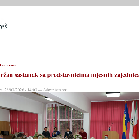
SLUŽBE
OPĆINSKO VIJEĆE
OPĆINSKI PROPISI
MATIČN
tna strana
ržan sastanak sa predstavnicima mjesnih zajednic
et, 26/03/2026 - 14:03 — Administrator