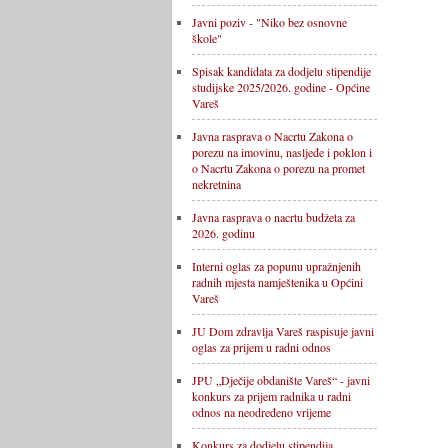
Javni poziv - "Niko bez osnovne
škole"
Spisak kandidata za dodjelu stipendije
studijske 2025/2026. godine - Općine
Vareš
Javna rasprava o Nacrtu Zakona o
porezu na imovinu, nasljeđe i poklon i
o Nacrtu Zakona o porezu na promet
nekretnina
Javna rasprava o nacrtu budžeta za
2026. godinu
Interni oglas za popunu upražnjenih
radnih mjesta namještenika u Općini
Vareš
JU Dom zdravlja Vareš raspisuje javni
oglas za prijem u radni odnos
JPU „Dječije obdanište Vareš“ - javni
konkurs za prijem radnika u radni
odnos na neodređeno vrijeme
Konkurs za dodjelu stipendija