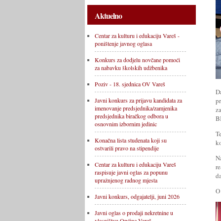
Aktuelno
Centar za kulturu i edukaciju Vareš -
poništenje javnog oglasa
Konkurs za dodjelu novčane pomoći
za nabavku školskih udžbenika
Poziv - 18. sjednica OV Vareš
D
p
Javni konkurs za prijavu kandidata za
imenovanje predsjednika/zamjenika
z
predsjednika biračkog odbora u
BI
osnovnim izbornim jedinic
Te
Konačna lista studenata koji su
ko
ostvarili pravo na stipendije
N
Centar za kulturu i edukaciju Vareš
r
raspisuje javni oglas za popunu
d
upražnjenog radnog mjesta
O
Javni konkurs, odgajatelji, juni 2026
Javni oglas o prodaji nekretnine u
vlasništvu Općine Vareš