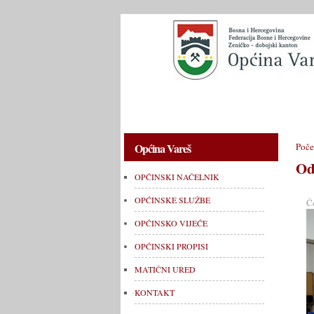
OPĆINSKI NAČELNIK
OPĆINSKE 
Općina Vareš
Poče
Od
OPĆINSKI NAČELNIK
OPĆINSKE SLUŽBE
Č
OPĆINSKO VIJEĆE
OPĆINSKI PROPISI
MATIČNI URED
KONTAKT