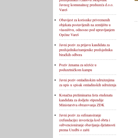
Javnog komunalnog preduzeća d.o.o.
Vareš
Obavijest za korisnike privremenih
objekata postavljenih na zemljištu u
vlasništvu, odnosno pod upravljanjem
Općine Vareš
Javni poziv za prijavu kandidata za
predsjednike/zamjenike predsjednika
biračkih odbora
Poziv ženama za učešće u
poduzetničkom kampu
Javni poziv omladinskim udruženjima
za upis u spisak omladinskih udruženja
Konačna preliminarna lista studenata
kandidata za dodjelu stipendije
Ministarstva obrazovanja ZDK
Javni poziv za sufinansiranje
(refundaciju) investicija kod obrta i
subvencioniranje obavljanja djelatnosti
prema Uredbi o zašti