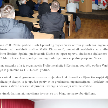
ana 26.03.2026. godine u sali Općinskog vijeća Vareš održan je sastanak kojem 
risustvovali načelnik općine Malik Rizvanović, pomoćnik načelnika za civiln
aštitu Ibrahim Spahić, predstavnik Službe za opću upravu, društvene djelatnosti
Z Malik Likić, kao i predsjednici mjesnih zajednica sa područja općine Vareš.
ma sastanka bila je organizacija Proljetne akcije čišćenja na području općine Vare
ja je planirana za 11.04.2026. godine.
a sastanku su dogovorene osnovne smjernice i aktivnosti s ciljem što uspješni
ealizacije akcije, te je upućen poziv svim građanima, organizacijama i kolektivi
a uzmu aktivno učešće i doprinesu uređenju i očuvanju životne sredine.
 svim dodatnim informacijama javnost će biti blagovremeno obaviještena.