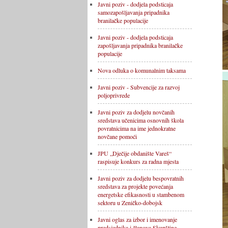
Javni poziv - dodjela podsticaja
samozapošljavanja pripadnika
branilačke populacije
Javni poziv - dodjela podsticaja
zapošljavanja pripadnika branilačke
populacije
Nova odluka o komunalnim taksama
Javni poziv - Subvencije za razvoj
poljoprivrede
Javni poziv za dodjelu novčanih
sredstava učenicima osnovnih škola
povratnicima na ime jednokratne
novčane pomoći
JPU „Dječije obdanište Vareš“
raspisuje konkurs za radna mjesta
Javni poziv za dodjelu bespovratnih
sredstava za projekte povećanja
energetske efikasnosti u stambenom
sektoru u Zeničko-dobojsk
Javni oglas za izbor i imenovanje
predsjednika i članova Skupštine