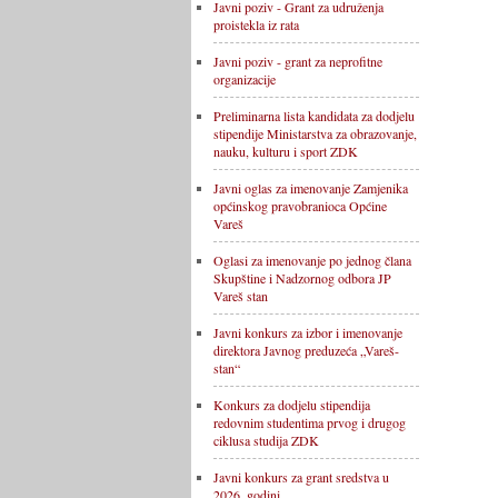
Javni poziv - Grant za udruženja
proistekla iz rata
Javni poziv - grant za neprofitne
organizacije
Preliminarna lista kandidata za dodjelu
stipendije Ministarstva za obrazovanje,
nauku, kulturu i sport ZDK
Javni oglas za imenovanje Zamjenika
općinskog pravobranioca Općine
Vareš
Oglasi za imenovanje po jednog člana
Skupštine i Nadzornog odbora JP
Vareš stan
Javni konkurs za izbor i imenovanje
direktora Javnog preduzeća „Vareš-
stan“
Konkurs za dodjelu stipendija
redovnim studentima prvog i drugog
ciklusa studija ZDK
Javni konkurs za grant sredstva u
2026. godini