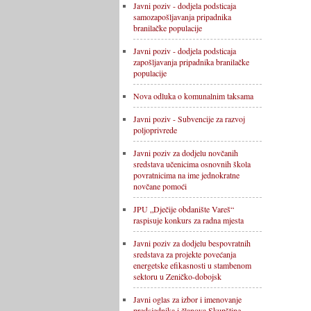
Javni poziv - dodjela podsticaja
samozapošljavanja pripadnika
branilačke populacije
Javni poziv - dodjela podsticaja
zapošljavanja pripadnika branilačke
populacije
Nova odluka o komunalnim taksama
Javni poziv - Subvencije za razvoj
poljoprivrede
Javni poziv za dodjelu novčanih
sredstava učenicima osnovnih škola
povratnicima na ime jednokratne
novčane pomoći
JPU „Dječije obdanište Vareš“
raspisuje konkurs za radna mjesta
Javni poziv za dodjelu bespovratnih
sredstava za projekte povećanja
energetske efikasnosti u stambenom
sektoru u Zeničko-dobojsk
Javni oglas za izbor i imenovanje
predsjednika i članova Skupštine