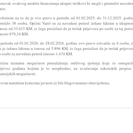
astavak ovakvog modela finansiranja ukupni troškovi bi mogli i premašiti navede
nos.
 obzirom na to da je ovo pravo u periodu od 01.02.2025. do 31.12.2025. godi
oristilo 38 osoba, Općini Vareš su za navedeni period izdane fakture u ukupn
nosu od 33.415 KM, iz čega proizilazi da je trošak prijevoza po osobi za taj peri
znosio 879,34 KM.
 periodu od 01.01.2026. do 28.02.2026. godine ovo pravo ostvarile su 4 osobe, 
a je izdana faktura u iznosu od 5.896 KM, iz čega proizilazi da je trošak prijevo
o osobi za navedeni period iznosio 1.474 KM.
pćina razmatra mogućnost pronalaženja održivog rješenja koje će omogućit
rijevoz građana kojima je to neophodno, uz uvažavanje zakonskih propisa 
inansijskih mogućnosti.
 svim narednim koracima javnost će biti blagovremeno obaviještena.