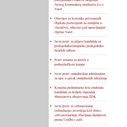
Javnog komunalnog preduzeća d.o.o.
Vareš
Obavijest za korisnike privremenih
objekata postavljenih na zemljištu u
vlasništvu, odnosno pod upravljanjem
Općine Vareš
Javni poziv za prijavu kandidata za
predsjednike/zamjenike predsjednika
biračkih odbora
Poziv ženama za učešće u
poduzetničkom kampu
Javni poziv omladinskim udruženjima
za upis u spisak omladinskih udruženja
Konačna preliminarna lista studenata
kandidata za dodjelu stipendije
Ministarstva obrazovanja ZDK
Javni poziv za sufinansiranje
(refundaciju) investicija kod obrta i
subvencioniranje obavljanja djelatnosti
prema Uredbi o zašti