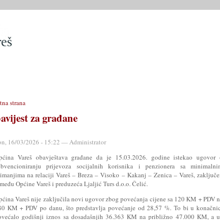
SLUŽBE
OPĆINSKO VIJEĆE
OPĆINSKI PROPISI
MATIČN
tna strana
avijest za građane
on, 16/03/2026 - 15:22 — Administrator
pćina Vareš obavještava građane da je 15.03.2026. godine istekao ugovor 
ubvencioniranju prijevoza socijalnih korisnika i penzionera sa minimalni
rimanjima na relaciji Vareš – Breza – Visoko – Kakanj – Zenica – Vareš, zaključ
među Općine Vareš i preduzeća Ljaljić Turs d.o.o. Čelić.
pćina Vareš nije zaključila novi ugovor zbog povećanja cijene sa 120 KM + PDV 
80 KM + PDV po danu, što predstavlja povećanje od 28,57 %. To bi u konačnic
ovećalo godišnji iznos sa dosadašnjih 36.363 KM na približno 47.000 KM, a u