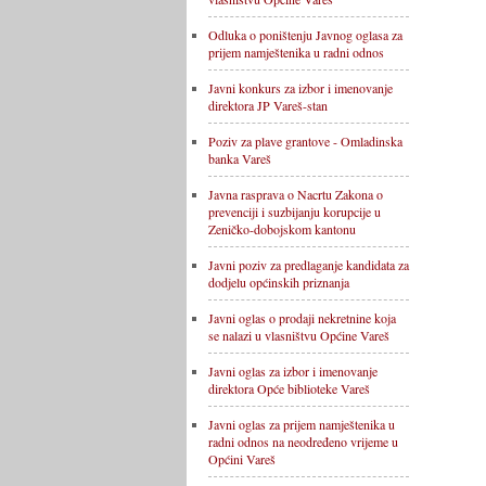
Odluka o poništenju Javnog oglasa za
prijem namještenika u radni odnos
Javni konkurs za izbor i imenovanje
direktora JP Vareš-stan
Poziv za plave grantove - Omladinska
banka Vareš
Javna rasprava o Nacrtu Zakona o
prevenciji i suzbijanju korupcije u
Zeničko-dobojskom kantonu
Javni poziv za predlaganje kandidata za
dodjelu općinskih priznanja
Javni oglas o prodaji nekretnine koja
se nalazi u vlasništvu Općine Vareš
Javni oglas za izbor i imenovanje
direktora Opće biblioteke Vareš
Javni oglas za prijem namještenika u
radni odnos na neodređeno vrijeme u
Općini Vareš