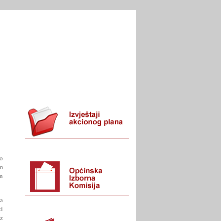
I URED
KONTAKT
o
m
en
na
i
z