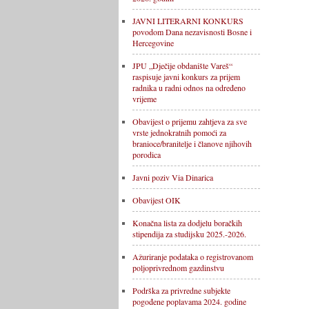
JAVNI LITERARNI KONKURS
povodom Dana nezavisnosti Bosne i
Hercegovine
JPU „Dječije obdanište Vareš“
raspisuje javni konkurs za prijem
radnika u radni odnos na određeno
vrijeme
Obavijest o prijemu zahtjeva za sve
vrste jednokratnih pomoći za
branioce/branitelje i članove njihovih
porodica
Javni poziv Via Dinarica
Obavijest OIK
Konačna lista za dodjelu boračkih
stipendija za studijsku 2025.-2026.
Ažuriranje podataka o registrovanom
poljoprivrednom gazdinstvu
Podrška za privredne subjekte
pogođene poplavama 2024. godine