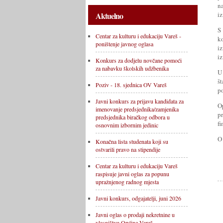
n
iz
Aktuelno
S
Centar za kulturu i edukaciju Vareš -
k
poništenje javnog oglasa
iz
i
Konkurs za dodjelu novčane pomoći
za nabavku školskih udžbenika
U
št
Poziv - 18. sjednica OV Vareš
p
Javni konkurs za prijavu kandidata za
O
imenovanje predsjednika/zamjenika
p
predsjednika biračkog odbora u
f
osnovnim izbornim jedinic
O
Konačna lista studenata koji su
ostvarili pravo na stipendije
Centar za kulturu i edukaciju Vareš
raspisuje javni oglas za popunu
upražnjenog radnog mjesta
Javni konkurs, odgajatelji, juni 2026
Javni oglas o prodaji nekretnine u
vlasništvu Općine Vareš