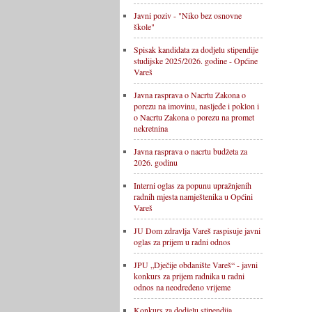
Javni poziv - "Niko bez osnovne
škole"
Spisak kandidata za dodjelu stipendije
studijske 2025/2026. godine - Općine
Vareš
Javna rasprava o Nacrtu Zakona o
porezu na imovinu, nasljeđe i poklon i
o Nacrtu Zakona o porezu na promet
nekretnina
Javna rasprava o nacrtu budžeta za
2026. godinu
Interni oglas za popunu upražnjenih
radnih mjesta namještenika u Općini
Vareš
JU Dom zdravlja Vareš raspisuje javni
oglas za prijem u radni odnos
JPU „Dječije obdanište Vareš“ - javni
konkurs za prijem radnika u radni
odnos na neodređeno vrijeme
Konkurs za dodjelu stipendija