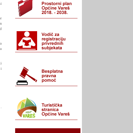
ni
ne
om
od
za
za
i
i