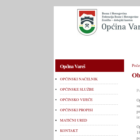
OPĆINSKI NAČELNIK
OPĆINSKE 
Općina Vareš
Poče
Ob
OPĆINSKI NAČELNIK
OPĆINSKE SLUŽBE
P
OPĆINSKO VIJEĆE
O
s
OPĆINSKI PROPISI
p
iz
MATIČNI URED
O
KONTAKT
1
p