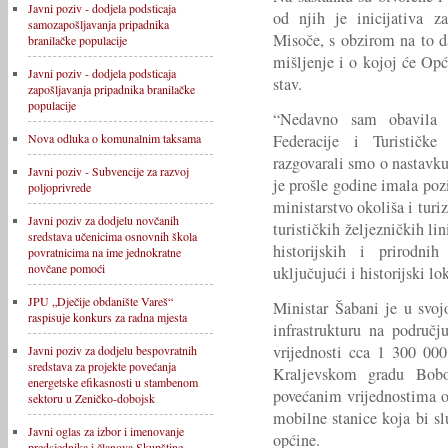
Javni poziv - dodjela podsticaja
od njih je inicijativa z
samozapošljavanja pripadnika
Misoče, s obzirom na to da
branilačke populacije
mišljenje i o kojoj će Opć
Javni poziv - dodjela podsticaja
stav.
zapošljavanja pripadnika branilačke
populacije
“Nedavno sam obavila k
Federacije i Turističk
Nova odluka o komunalnim taksama
razgovarali smo o nastavku 
Javni poziv - Subvencije za razvoj
je prošle godine imala poz
poljoprivrede
ministarstvo okoliša i tur
Javni poziv za dodjelu novčanih
turističkih željezničkih li
sredstava učenicima osnovnih škola
historijskih i prirodni
povratnicima na ime jednokratne
novčane pomoći
uključujući i historijski lo
JPU „Dječije obdanište Vareš“
Ministar Šabani je u svoj
raspisuje konkurs za radna mjesta
infrastrukturu na područj
vrijednosti cca 1 300 00
Javni poziv za dodjelu bespovratnih
sredstava za projekte povećanja
Kraljevskom gradu Bobo
energetske efikasnosti u stambenom
povećanim vrijednostima ol
sektoru u Zeničko-dobojsk
mobilne stanice koja bi sl
Javni oglas za izbor i imenovanje
općine.
predsjednika i članova Skupštine