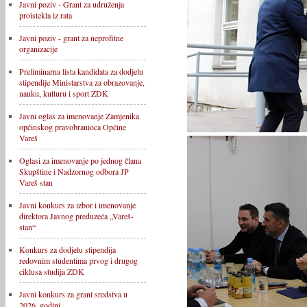
Javni poziv - Grant za udruženja
proistekla iz rata
Javni poziv - grant za neprofitne
organizacije
Preliminarna lista kandidata za dodjelu
stipendije Ministarstva za obrazovanje,
nauku, kulturu i sport ZDK
Javni oglas za imenovanje Zamjenika
općinskog pravobranioca Općine
Vareš
Oglasi za imenovanje po jednog člana
Skupštine i Nadzornog odbora JP
Vareš stan
Javni konkurs za izbor i imenovanje
direktora Javnog preduzeća „Vareš-
stan“
Konkurs za dodjelu stipendija
redovnim studentima prvog i drugog
ciklusa studija ZDK
Javni konkurs za grant sredstva u
2026. godini