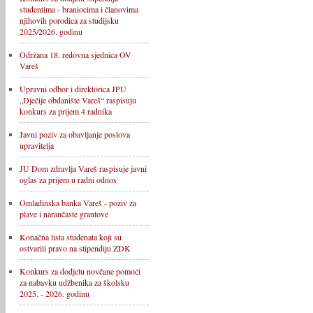
studentima - braniocima i članovima
njihovih porodica za studijsku
2025/2026. godinu
Održana 18. redovna sjednica OV
Vareš
Upravni odbor i direktorica JPU
„Dječije obdanište Vareš“ raspisuju
konkurs za prijem 4 radnika
Javni poziv za obavljanje poslova
upravitelja
JU Dom zdravlja Vareš raspisuje javni
oglas za prijem u radni odnos
Omladinska banka Vareš - poziv za
plave i narančaste grantove
Konačna lista studenata koji su
ostvarili pravo na stipendiju ZDK
Konkurs za dodjelu novčane pomoći
za nabavku udžbenika za školsku
2025. - 2026. godinu