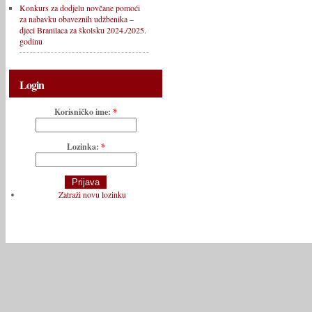
Konkurs za dodjelu novčane pomoći
za nabavku obaveznih udžbenika –
djeci Branilaca za školsku 2024./2025.
godinu
Login
Korisničko ime:
*
Lozinka:
*
Zatraži novu lozinku