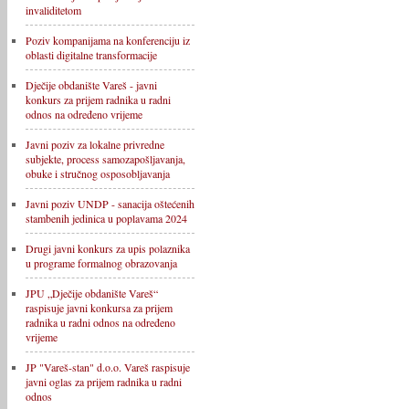
invaliditetom
Poziv kompanijama na konferenciju iz
oblasti digitalne transformacije
Dječije obdanište Vareš - javni
konkurs za prijem radnika u radni
odnos na određeno vrijeme
Javni poziv za lokalne privredne
subjekte, process samozapošljavanja,
obuke i stručnog osposobljavanja
Javni poziv UNDP - sanacija oštećenih
stambenih jedinica u poplavama 2024
Drugi javni konkurs za upis polaznika
u programe formalnog obrazovanja
JPU „Dječije obdanište Vareš“
raspisuje javni konkursa za prijem
radnika u radni odnos na određeno
vrijeme
JP "Vareš-stan" d.o.o. Vareš raspisuje
javni oglas za prijem radnika u radni
odnos