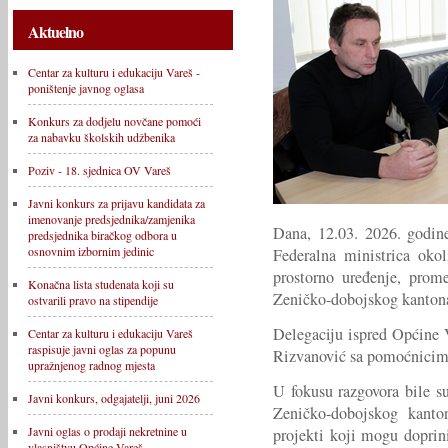
Aktuelno
Centar za kulturu i edukaciju Vareš -
poništenje javnog oglasa
Konkurs za dodjelu novčane pomoći
za nabavku školskih udžbenika
Poziv - 18. sjednica OV Vareš
Javni konkurs za prijavu kandidata za
imenovanje predsjednika/zamjenika
Dana, 12.03. 2026. godine
predsjednika biračkog odbora u
osnovnim izbornim jedinic
Federalna ministrica oko
prostorno uređenje, prom
Konačna lista studenata koji su
Zeničko-dobojskog kanton
ostvarili pravo na stipendije
Delegaciju ispred Općine 
Centar za kulturu i edukaciju Vareš
raspisuje javni oglas za popunu
Rizvanović sa pomoćnicima
upražnjenog radnog mjesta
U fokusu razgovora bile s
Javni konkurs, odgajatelji, juni 2026
Zeničko-dobojskog kanto
Javni oglas o prodaji nekretnine u
projekti koji mogu doprinij
vlasništvu Općine Vareš