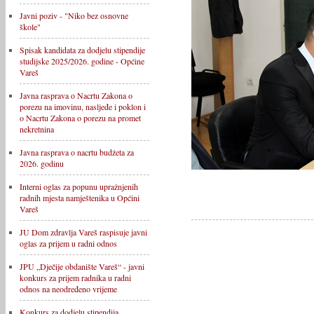
Javni poziv - "Niko bez osnovne
škole"
Spisak kandidata za dodjelu stipendije
studijske 2025/2026. godine - Općine
Vareš
Javna rasprava o Nacrtu Zakona o
porezu na imovinu, nasljeđe i poklon i
o Nacrtu Zakona o porezu na promet
nekretnina
Javna rasprava o nacrtu budžeta za
2026. godinu
Interni oglas za popunu upražnjenih
radnih mjesta namještenika u Općini
Vareš
JU Dom zdravlja Vareš raspisuje javni
oglas za prijem u radni odnos
JPU „Dječije obdanište Vareš“ - javni
konkurs za prijem radnika u radni
odnos na neodređeno vrijeme
Konkurs za dodjelu stipendija