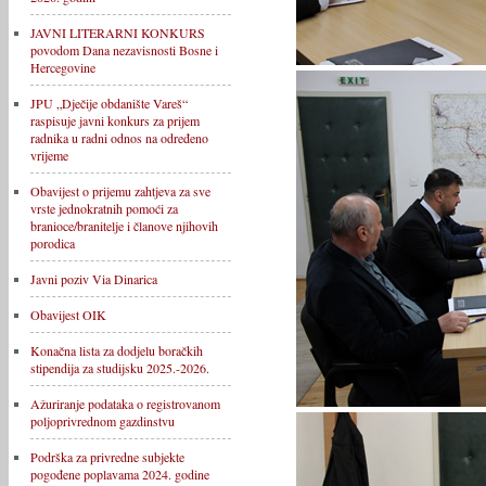
JAVNI LITERARNI KONKURS
povodom Dana nezavisnosti Bosne i
Hercegovine
JPU „Dječije obdanište Vareš“
raspisuje javni konkurs za prijem
radnika u radni odnos na određeno
vrijeme
Obavijest o prijemu zahtjeva za sve
vrste jednokratnih pomoći za
branioce/branitelje i članove njihovih
porodica
Javni poziv Via Dinarica
Obavijest OIK
Konačna lista za dodjelu boračkih
stipendija za studijsku 2025.-2026.
Ažuriranje podataka o registrovanom
poljoprivrednom gazdinstvu
Podrška za privredne subjekte
pogođene poplavama 2024. godine