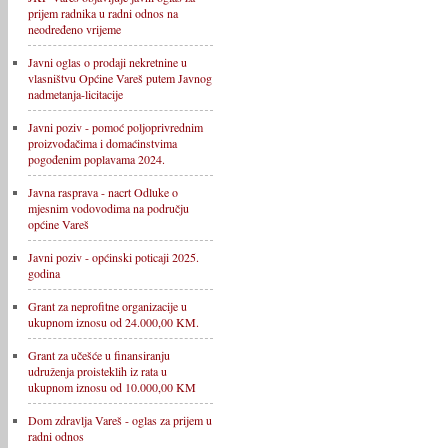
prijem radnika u radni odnos na
neodređeno vrijeme
Javni oglas o prodaji nekretnine u
vlasništvu Općine Vareš putem Javnog
nadmetanja-licitacije
Javni poziv - pomoć poljoprivrednim
proizvođačima i domaćinstvima
pogođenim poplavama 2024.
Javna rasprava - nacrt Odluke o
mjesnim vodovodima na području
općine Vareš
Javni poziv - općinski poticaji 2025.
godina
Grant za neprofitne organizacije u
ukupnom iznosu od 24.000,00 KM.
Grant za učešće u finansiranju
udruženja proisteklih iz rata u
ukupnom iznosu od 10.000,00 KM
Dom zdravlja Vareš - oglas za prijem u
radni odnos