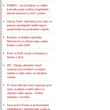
FMRPO - Javni konkurs za odabir
korisnika grant sredstava kapitalnih i
tekućih transfera za 2025. godinu
Općina Vareš, objavljuje javni oglas za
popunu upražnjenih radnih mjesta
namještenika na neodređeno vrijeme
Konkurs za dodjelu stipendija
Ministarstva za obrazovanje, nauku,
kulturu i sport ZDK
Poziv za B2B susreti sa firmama iz
Turske u Tuzli
JPU “Dječije obdanište Vareš“
raspisuje javni konkurs za prijem
radnika u radni odnos na određeno
vrijeme
JU Dom zdravlja Vareš raspisuje javni
oglas za prijem u radni odnos na
slijedeće radno mjesto - Doktor
medicine 1 izvršilac
Javni pozivi Fonda za profesionalnu
rehabilitaciju i zapošljavanje osoba sa