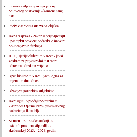
Samozapošljavanje/unaprijeđenje
postojećeg poslovanja - konačna rang
lista
Poziv vlasnicima ruševnog objekta
Javna rasprava - Zakon o prijavljivanju
i postupku provjere podataka o imovini
nosioca javnih funkcija
JPU „Dječije obdanište Vareš“ - javni
konkurs za prijem radnika u radni
odnos na određeno vrijeme
Opća biblioteka Vareš - javni oglas za
prijem u radni odnos
Obavijest političkim subjektima
Javni oglas o prodaji nekretnina u
vlasništvu Općine Vareš putem Javnog
nadmetanja-licitaticije
Konačna lista studenata koji su
ostvarili pravo na stipendiju u
akademskoj 2023. - 2024. godini