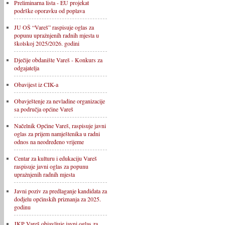
Preliminarna lista - EU projekat
podrške oporavku od poplava
JU OŠ “Vareš” raspisuje oglas za
popunu upražnjenih radnih mjesta u
školskoj 2025/2026. godini
Dječije obdanište Vareš - Konkurs za
odgajatelja
Obavijest iz CIK-a
Obavještenje za nevladine organizacije
sa područja općine Vareš
Načelnik Općine Vareš, raspisuje javni
oglas za prijem namještenika u radni
odnos na neodređeno vrijeme
Centar za kulturu i edukaciju Vareš
raspisuje javni oglas za popunu
upražnjenih radnih mjesta
Javni poziv za predlaganje kandidata za
dodjelu općinskih priznanja za 2025.
godinu
JKP Vareš objavljuje javni oglas za