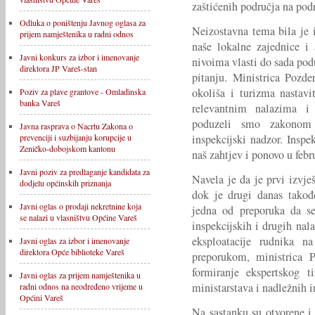
zaštićenih područja na pod
Odluka o poništenju Javnog oglasa za
Neizostavna tema bila je 
prijem namještenika u radni odnos
naše lokalne zajednice i 
Javni konkurs za izbor i imenovanje
nivoima vlasti do sada pod
direktora JP Vareš-stan
pitanju. Ministrica Pozde
okoliša i turizma nastavi
Poziv za plave grantove - Omladinska
banka Vareš
relevantnim nalazima i
poduzeli smo zakonom p
Javna rasprava o Nacrtu Zakona o
inspekcijski nadzor. Inspe
prevenciji i suzbijanju korupcije u
Zeničko-dobojskom kantonu
naš zahtjev i ponovo u febr
Javni poziv za predlaganje kandidata za
Navela je da je prvi izvješ
dodjelu općinskih priznanja
dok je drugi danas takođ
Javni oglas o prodaji nekretnine koja
jedna od preporuka da se
se nalazi u vlasništvu Općine Vareš
inspekcijskih i drugih nala
eksploatacije rudnika 
Javni oglas za izbor i imenovanje
direktora Opće biblioteke Vareš
preporukom, ministrica P
formiranje ekspertskog t
Javni oglas za prijem namještenika u
ministarstava i nadležnih in
radni odnos na neodređeno vrijeme u
Općini Vareš
Na sastanku su otvorene i