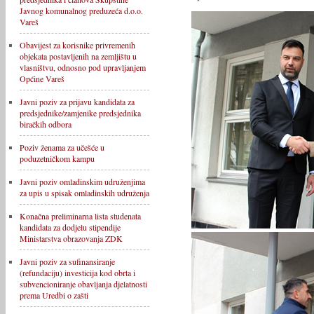
Javnog komunalnog preduzeća d.o.o.
Vareš
Obavijest za korisnike privremenih
objekata postavljenih na zemljištu u
vlasništvu, odnosno pod upravljanjem
Općine Vareš
Javni poziv za prijavu kandidata za
predsjednike/zamjenike predsjednika
biračkih odbora
Poziv ženama za učešće u
poduzetničkom kampu
Javni poziv omladinskim udruženjima
za upis u spisak omladinskih udruženja
Konačna preliminarna lista studenata
kandidata za dodjelu stipendije
Ministarstva obrazovanja ZDK
Javni poziv za sufinansiranje
(refundaciju) investicija kod obrta i
subvencioniranje obavljanja djelatnosti
prema Uredbi o zašti