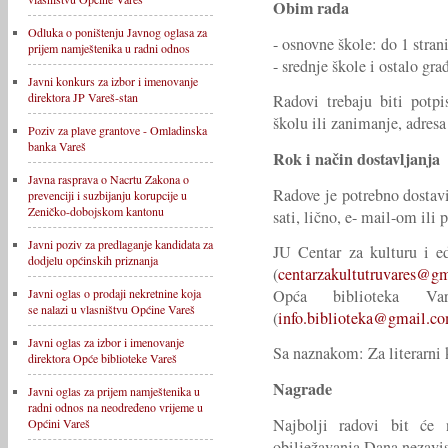
Obim rada
Odluka o poništenju Javnog oglasa za
- osnovne škole: do 1 stran
prijem namještenika u radni odnos
- srednje škole i ostalo gra
Javni konkurs za izbor i imenovanje
direktora JP Vareš-stan
Radovi trebaju biti potp
školu ili zanimanje, adresa
Poziv za plave grantove - Omladinska
banka Vareš
Rok i način dostavljanja
Javna rasprava o Nacrtu Zakona o
Radove je potrebno dostav
prevenciji i suzbijanju korupcije u
Zeničko-dobojskom kantonu
sati, lično, e- mail-om ili
Javni poziv za predlaganje kandidata za
JU Centar za kulturu i e
dodjelu općinskih priznanja
(
centarzakultutruvares@g
Opća biblioteka V
Javni oglas o prodaji nekretnine koja
se nalazi u vlasništvu Općine Vareš
(
info.biblioteka@gmail.c
Javni oglas za izbor i imenovanje
Sa naznakom: Za literarni
direktora Opće biblioteke Vareš
Nagrade
Javni oglas za prijem namještenika u
radni odnos na neodređeno vrijeme u
Najbolji radovi bit će 
Općini Vareš
obilježavanja Dana nezavi