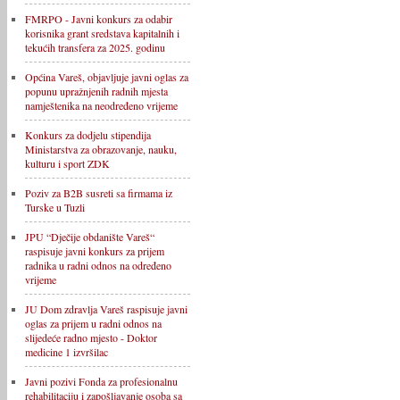
FMRPO - Javni konkurs za odabir
korisnika grant sredstava kapitalnih i
tekućih transfera za 2025. godinu
Općina Vareš, objavljuje javni oglas za
popunu upražnjenih radnih mjesta
namještenika na neodređeno vrijeme
Konkurs za dodjelu stipendija
Ministarstva za obrazovanje, nauku,
kulturu i sport ZDK
Poziv za B2B susreti sa firmama iz
Turske u Tuzli
JPU “Dječije obdanište Vareš“
raspisuje javni konkurs za prijem
radnika u radni odnos na određeno
vrijeme
JU Dom zdravlja Vareš raspisuje javni
oglas za prijem u radni odnos na
slijedeće radno mjesto - Doktor
medicine 1 izvršilac
Javni pozivi Fonda za profesionalnu
rehabilitaciju i zapošljavanje osoba sa