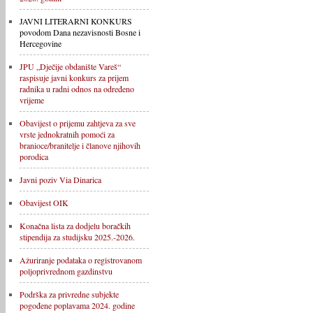
JAVNI LITERARNI KONKURS
povodom Dana nezavisnosti Bosne i
Hercegovine
JPU „Dječije obdanište Vareš“
raspisuje javni konkurs za prijem
radnika u radni odnos na određeno
vrijeme
Obavijest o prijemu zahtjeva za sve
vrste jednokratnih pomoći za
branioce/branitelje i članove njihovih
porodica
Javni poziv Via Dinarica
Obavijest OIK
Konačna lista za dodjelu boračkih
stipendija za studijsku 2025.-2026.
Ažuriranje podataka o registrovanom
poljoprivrednom gazdinstvu
Podrška za privredne subjekte
pogođene poplavama 2024. godine