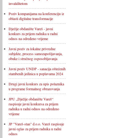
invaliditetom
Poziv kompanijama na konferenciju iz
oblasti digitalne transformacije
Dječije obdanište Vareš - javni
konkurs za prijem radnika u radni
odnos na određeno vrijeme
Javni poziv za lokalne privredne
subjekte, process samozapošljavanja,
obuke i stručnog osposobljavanja
Javni poziv UNDP - sanacija oštećenih
stambenih jedinica u poplavama 2024
Drugi javni konkurs za upis polaznika
u programe formalnog obrazovanja
JPU „Dječije obdanište Vareš“
raspisuje javni konkursa za prijem
radnika u radni odnos na određeno
vrijeme
JP "Vareš-stan" d.o.o. Vareš raspisuje
javni oglas za prijem radnika u radni
odnos