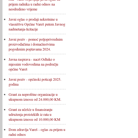
prijem radnika u radni odnos na
neodređeno vrijeme
Javni oglas o prodaji nekretnine u
vlasništvu Općine Vareš putem Javnog
nadmetanja-licitacije
Javni poziv - pomoć poljoprivrednim
proizvođačima i domaćinstvima
pogođenim poplavama 2024.
Javna rasprava - nacrt Odluke o
mjesnim vodovodima na području
općine Vareš
Javni poziv - općinski poticaji 2025.
godina
Grant za neprofitne organizacije u
ukupnom iznosu od 24.000,00 KM.
Grant za učešće u finansiranju
udruženja proisteklih iz rata u
ukupnom iznosu od 10.000,00 KM
Dom zdravlja Vareš - oglas za prijem u
radni odnos