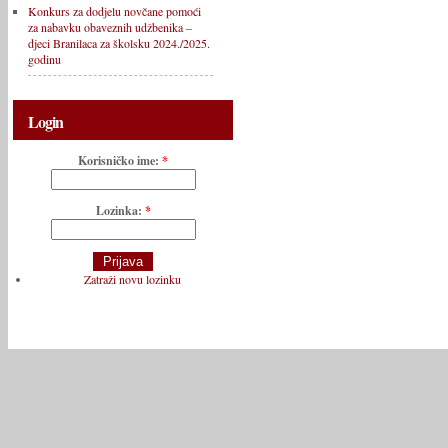
Konkurs za dodjelu novčane pomoći
za nabavku obaveznih udžbenika –
djeci Branilaca za školsku 2024./2025.
godinu
Login
Korisničko ime:
*
Lozinka:
*
Zatraži novu lozinku