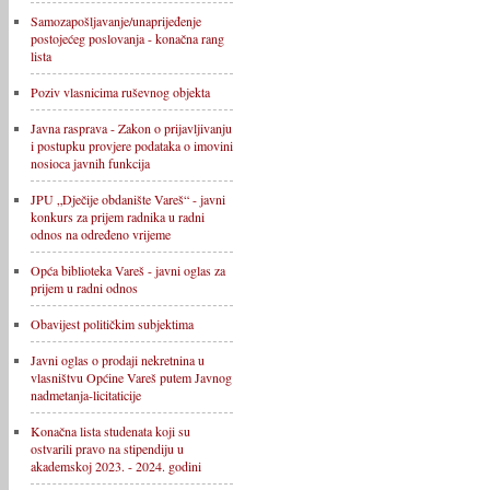
Samozapošljavanje/unaprijeđenje
postojećeg poslovanja - konačna rang
lista
Poziv vlasnicima ruševnog objekta
Javna rasprava - Zakon o prijavljivanju
i postupku provjere podataka o imovini
nosioca javnih funkcija
JPU „Dječije obdanište Vareš“ - javni
konkurs za prijem radnika u radni
odnos na određeno vrijeme
Opća biblioteka Vareš - javni oglas za
prijem u radni odnos
Obavijest političkim subjektima
Javni oglas o prodaji nekretnina u
vlasništvu Općine Vareš putem Javnog
nadmetanja-licitaticije
Konačna lista studenata koji su
ostvarili pravo na stipendiju u
akademskoj 2023. - 2024. godini