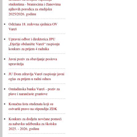
studentima - braniocima i članovima
njihovih porodica za studijsku
2025/2026. godinu
Održana 18. redovna sjednica OV
Vareš
Upravni odbor i direktorica JPU
„Dječije obdanište Vareš“ raspisuju
konkurs za prijem 4 radnika
Javni poziv za obavljanje poslova
upravitelja
JU Dom zdravlja Vareš raspisuje javni
oglas za prijem u radni odnos
Omladinska banka Vareš - poziv za
plave i narančaste grantove
Konačna lista studenata koji su
ostvarili pravo na stipendiju ZDK
Konkurs za dodjelu novčane pomoći
za nabavku udžbenika za školsku
2025. - 2026. godinu