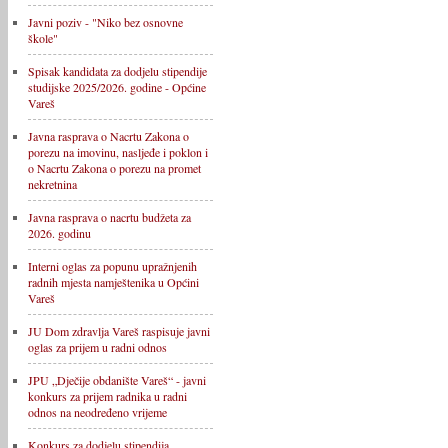
Javni poziv - "Niko bez osnovne
škole"
Spisak kandidata za dodjelu stipendije
studijske 2025/2026. godine - Općine
Vareš
Javna rasprava o Nacrtu Zakona o
porezu na imovinu, nasljeđe i poklon i
o Nacrtu Zakona o porezu na promet
nekretnina
Javna rasprava o nacrtu budžeta za
2026. godinu
Interni oglas za popunu upražnjenih
radnih mjesta namještenika u Općini
Vareš
JU Dom zdravlja Vareš raspisuje javni
oglas za prijem u radni odnos
JPU „Dječije obdanište Vareš“ - javni
konkurs za prijem radnika u radni
odnos na neodređeno vrijeme
Konkurs za dodjelu stipendija