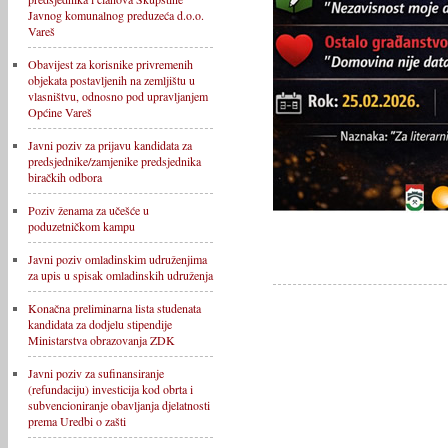
Javnog komunalnog preduzeća d.o.o.
Vareš
Obavijest za korisnike privremenih
objekata postavljenih na zemljištu u
vlasništvu, odnosno pod upravljanjem
Općine Vareš
Javni poziv za prijavu kandidata za
predsjednike/zamjenike predsjednika
biračkih odbora
Poziv ženama za učešće u
poduzetničkom kampu
Javni poziv omladinskim udruženjima
za upis u spisak omladinskih udruženja
Konačna preliminarna lista studenata
kandidata za dodjelu stipendije
Ministarstva obrazovanja ZDK
Javni poziv za sufinansiranje
(refundaciju) investicija kod obrta i
subvencioniranje obavljanja djelatnosti
prema Uredbi o zašti