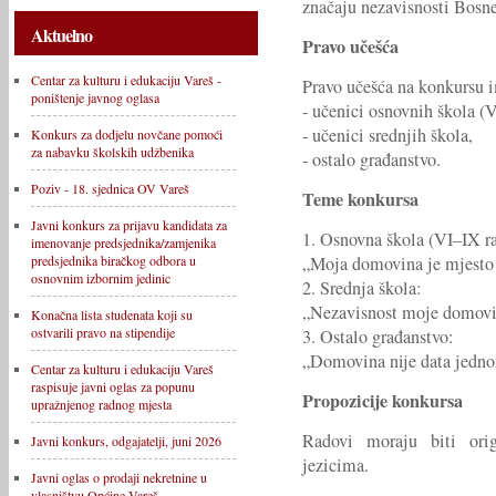
značaju nezavisnosti Bosne
Aktuelno
Pravo učešća
Centar za kulturu i edukaciju Vareš -
Pravo učešća na konkursu 
poništenje javnog oglasa
- učenici osnovnih škola (V
- učenici srednjih škola,
Konkurs za dodjelu novčane pomoći
za nabavku školskih udžbenika
- ostalo građanstvo.
Poziv - 18. sjednica OV Vareš
Teme konkursa
Javni konkurs za prijavu kandidata za
1. Osnovna škola (VI–IX ra
imenovanje predsjednika/zamjenika
„Moja domovina je mjesto
predsjednika biračkog odbora u
osnovnim izbornim jedinic
2. Srednja škola:
„Nezavisnost moje domovin
Konačna lista studenata koji su
ostvarili pravo na stipendije
3. Ostalo građanstvo:
„Domovina nije data jedno
Centar za kulturu i edukaciju Vareš
raspisuje javni oglas za popunu
Propozicije konkursa
upražnjenog radnog mjesta
Radovi moraju biti ori
Javni konkurs, odgajatelji, juni 2026
jezicima.
Javni oglas o prodaji nekretnine u
vlasništvu Općine Vareš