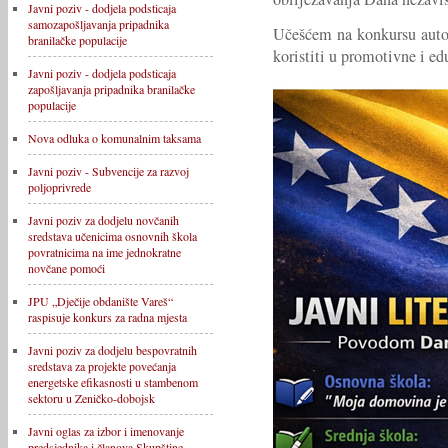
Javni poziv - dodjela podsticaja
samozapošljavanja pripadnika
Učešćem na konkursu autor
branilačke populacije
koristiti u promotivne i ed
Javni poziv - dodjela podsticaja
zapošljavanja pripadnika branilačke
populacije
Nova odluka o komunalnim taksama
Javni poziv - Subvencije za razvoj
poljoprivrede
Javni poziv za dodjelu novčanih
sredstava učenicima osnovnih škola
povratnicima na ime jednokratne
novčane pomoći
JPU „Dječije obdanište Vareš“
raspisuje konkurs za radna mjesta
Javni poziv za dodjelu bespovratnih
sredstava za projekte povećanja
energetske efikasnosti u stambenom
sektoru u Zeničko-dobojsk
Javni oglas za izbor i imenovanje
predsjednika i članova Skupštine