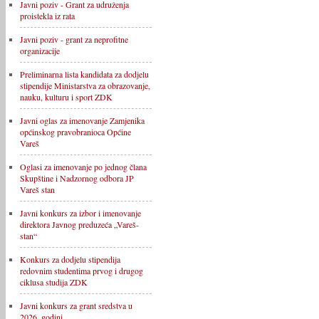
Javni poziv - Grant za udruženja
proistekla iz rata
Javni poziv - grant za neprofitne
organizacije
Preliminarna lista kandidata za dodjelu
stipendije Ministarstva za obrazovanje,
nauku, kulturu i sport ZDK
Javni oglas za imenovanje Zamjenika
općinskog pravobranioca Općine
Vareš
Oglasi za imenovanje po jednog člana
Skupštine i Nadzornog odbora JP
Vareš stan
Javni konkurs za izbor i imenovanje
direktora Javnog preduzeća „Vareš-
stan“
Konkurs za dodjelu stipendija
redovnim studentima prvog i drugog
ciklusa studija ZDK
Javni konkurs za grant sredstva u
2026. godini