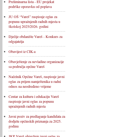
Preliminarna lista - EU projekat
podrške oporavku od poplava
JU OŠ “Vareš” raspisuje oglas za
popunu upražnjenih radnih mjesta u
školskoj 2025/2026. godini
Dječije obdanište Vareš - Konkurs za
odgajatelja
Obavijest iz CIK-a
Obavještenje za nevladine organizacije
sa područja općine Vareš
Načelnik Općine Vareš, raspisuje javni
oglas za prijem namještenika u radni
odnos na neodređeno vrijeme
Centar za kulturu i edukaciju Vareš
raspisuje javni oglas za popunu
upražnjenih radnih mjesta
Javni poziv za predlaganje kandidata za
dodjelu općinskih priznanja za 2025.
godinu
JKP Vareš objavljuje javni oglas za