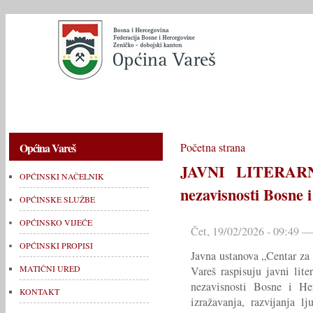
OPĆINSKI NAČELNIK
OPĆINSKE SLUŽBE
OPĆINSKO V
Općina Vareš
Početna strana
JAVNI LITERAR
OPĆINSKI NAČELNIK
nezavisnosti Bosne 
OPĆINSKE SLUŽBE
OPĆINSKO VIJEĆE
Čet, 19/02/2026 - 09:49 —
OPĆINSKI PROPISI
Javna ustanova „Centar za 
MATIČNI URED
Vareš raspisuju javni lit
nezavisnosti Bosne i Her
KONTAKT
izražavanja, razvijanja l