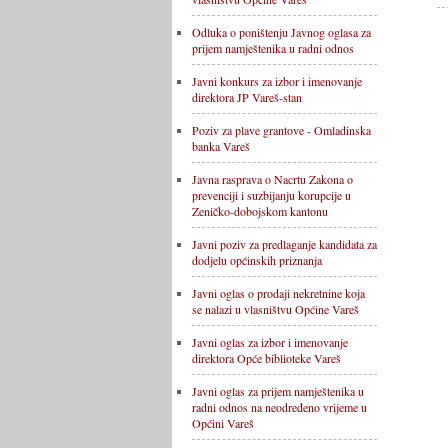
Odluka o poništenju Javnog oglasa za
prijem namještenika u radni odnos
Javni konkurs za izbor i imenovanje
direktora JP Vareš-stan
Poziv za plave grantove - Omladinska
banka Vareš
Javna rasprava o Nacrtu Zakona o
prevenciji i suzbijanju korupcije u
Zeničko-dobojskom kantonu
Javni poziv za predlaganje kandidata za
dodjelu općinskih priznanja
Javni oglas o prodaji nekretnine koja
se nalazi u vlasništvu Općine Vareš
Javni oglas za izbor i imenovanje
direktora Opće biblioteke Vareš
Javni oglas za prijem namještenika u
radni odnos na neodređeno vrijeme u
Općini Vareš