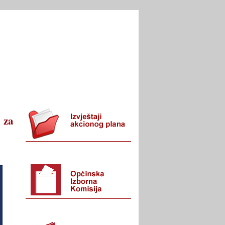
I URED
KONTAKT
 za