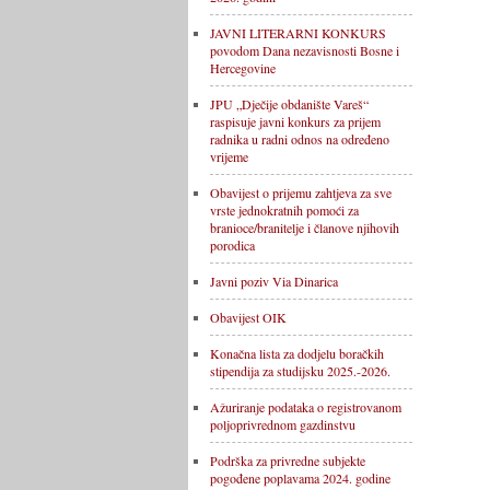
JAVNI LITERARNI KONKURS
povodom Dana nezavisnosti Bosne i
Hercegovine
JPU „Dječije obdanište Vareš“
raspisuje javni konkurs za prijem
radnika u radni odnos na određeno
vrijeme
Obavijest o prijemu zahtjeva za sve
vrste jednokratnih pomoći za
branioce/branitelje i članove njihovih
porodica
Javni poziv Via Dinarica
Obavijest OIK
Konačna lista za dodjelu boračkih
stipendija za studijsku 2025.-2026.
Ažuriranje podataka o registrovanom
poljoprivrednom gazdinstvu
Podrška za privredne subjekte
pogođene poplavama 2024. godine