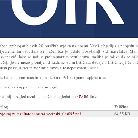
akon prebrojanih svih 20 biračkih mjesta na općini Vareš, ubjedljivu pobjedu 
rijevremenim izborima za načelnika je odnio dosadašnji v.d. načelnika Mali
izvanović. Iako se radi o preliminarnim rezultatima, razlika je tolika da se niš
načajnije ne može promijeniti kada se ovim listićima dodaju i listići koji će sti
tem pošte, listići iz mobilnih timova, te nepotvrđeni listići.
estitamo novom načelniku na izboru i želimo puno uspjeha u radu.
irni izvještaj preuzmite u prilogu!
taljniji pregled rezultata možete pogledati na
OVOM
linku.
rilog
Veličina
zvjestaj za rezultate sumarni vecinski glas095.pdf
64.35 KB