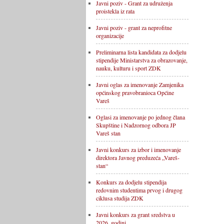
Javni poziv - Grant za udruženja
proistekla iz rata
Javni poziv - grant za neprofitne
organizacije
Preliminarna lista kandidata za dodjelu
stipendije Ministarstva za obrazovanje,
nauku, kulturu i sport ZDK
Javni oglas za imenovanje Zamjenika
općinskog pravobranioca Općine
Vareš
Oglasi za imenovanje po jednog člana
Skupštine i Nadzornog odbora JP
Vareš stan
Javni konkurs za izbor i imenovanje
direktora Javnog preduzeća „Vareš-
stan“
Konkurs za dodjelu stipendija
redovnim studentima prvog i drugog
ciklusa studija ZDK
Javni konkurs za grant sredstva u
2026. godini