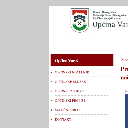
OPĆINSKI NAČELNIK
OPĆINSKE 
Općina Vareš
Poče
Pr
OPĆINSKI NAČELNIK
na
OPĆINSKE SLUŽBE
N
OPĆINSKO VIJEĆE
OPĆINSKI PROPISI
MATIČNI URED
KONTAKT