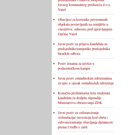
Javnog komunalnog preduzeća d.o.o.
Vareš
Obavijest za korisnike privremenih
objekata postavljenih na zemljištu u
vlasništvu, odnosno pod upravljanjem
Općine Vareš
Javni poziv za prijavu kandidata za
predsjednike/zamjenike predsjednika
biračkih odbora
Poziv ženama za učešće u
poduzetničkom kampu
Javni poziv omladinskim udruženjima
za upis u spisak omladinskih udruženja
Konačna preliminarna lista studenata
kandidata za dodjelu stipendije
Ministarstva obrazovanja ZDK
Javni poziv za sufinansiranje
(refundaciju) investicija kod obrta i
subvencioniranje obavljanja djelatnosti
prema Uredbi o zašti