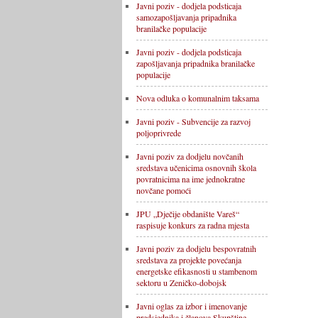
Javni poziv - dodjela podsticaja
samozapošljavanja pripadnika
branilačke populacije
Javni poziv - dodjela podsticaja
zapošljavanja pripadnika branilačke
populacije
Nova odluka o komunalnim taksama
Javni poziv - Subvencije za razvoj
poljoprivrede
Javni poziv za dodjelu novčanih
sredstava učenicima osnovnih škola
povratnicima na ime jednokratne
novčane pomoći
JPU „Dječije obdanište Vareš“
raspisuje konkurs za radna mjesta
Javni poziv za dodjelu bespovratnih
sredstava za projekte povećanja
energetske efikasnosti u stambenom
sektoru u Zeničko-dobojsk
Javni oglas za izbor i imenovanje
predsjednika i članova Skupštine