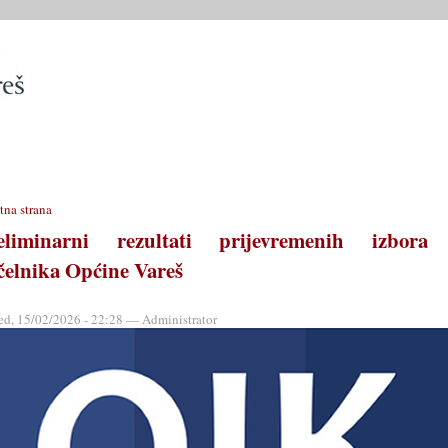
SLUŽBE
OPĆINSKO VIJEĆE
OPĆINSKI PROPISI
MATIČN
tna strana
eliminarni rezultati prijevremenih izbora
čelnika Općine Vareš
ed, 15/02/2026 - 22:28 — Administrator