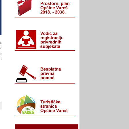
na
k
ta
ći