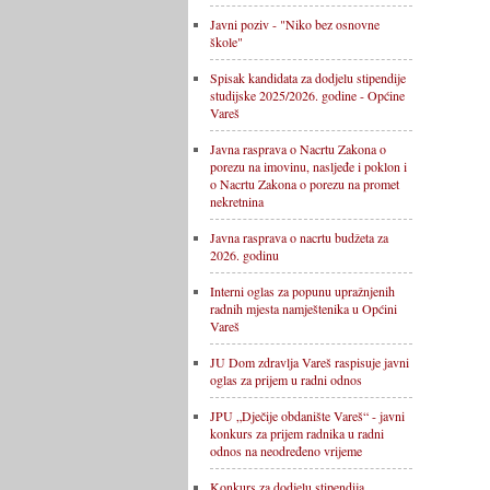
Javni poziv - "Niko bez osnovne
škole"
Spisak kandidata za dodjelu stipendije
studijske 2025/2026. godine - Općine
Vareš
Javna rasprava o Nacrtu Zakona o
porezu na imovinu, nasljeđe i poklon i
o Nacrtu Zakona o porezu na promet
nekretnina
Javna rasprava o nacrtu budžeta za
2026. godinu
Interni oglas za popunu upražnjenih
radnih mjesta namještenika u Općini
Vareš
JU Dom zdravlja Vareš raspisuje javni
oglas za prijem u radni odnos
JPU „Dječije obdanište Vareš“ - javni
konkurs za prijem radnika u radni
odnos na neodređeno vrijeme
Konkurs za dodjelu stipendija