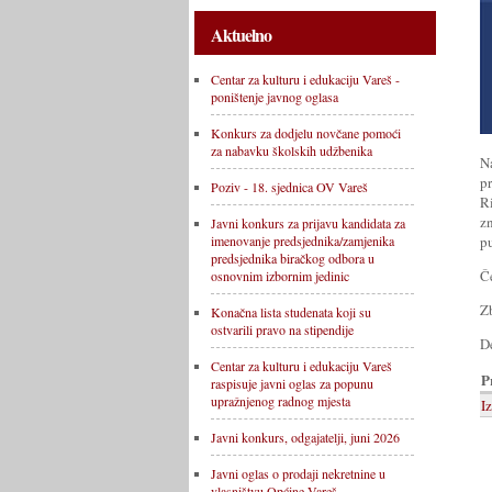
Aktuelno
Centar za kulturu i edukaciju Vareš -
poništenje javnog oglasa
Konkurs za dodjelu novčane pomoći
za nabavku školskih udžbenika
N
p
Poziv - 18. sjednica OV Vareš
R
z
Javni konkurs za prijavu kandidata za
pu
imenovanje predsjednika/zamjenika
predsjednika biračkog odbora u
Č
osnovnim izbornim jedinic
Zb
Konačna lista studenata koji su
ostvarili pravo na stipendije
De
Centar za kulturu i edukaciju Vareš
P
raspisuje javni oglas za popunu
upražnjenog radnog mjesta
I
Javni konkurs, odgajatelji, juni 2026
Javni oglas o prodaji nekretnine u
vlasništvu Općine Vareš