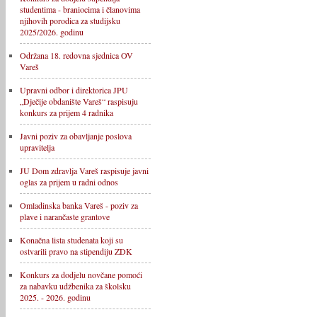
studentima - braniocima i članovima
njihovih porodica za studijsku
2025/2026. godinu
Održana 18. redovna sjednica OV
Vareš
Upravni odbor i direktorica JPU
„Dječije obdanište Vareš“ raspisuju
konkurs za prijem 4 radnika
Javni poziv za obavljanje poslova
upravitelja
JU Dom zdravlja Vareš raspisuje javni
oglas za prijem u radni odnos
Omladinska banka Vareš - poziv za
plave i narančaste grantove
Konačna lista studenata koji su
ostvarili pravo na stipendiju ZDK
Konkurs za dodjelu novčane pomoći
za nabavku udžbenika za školsku
2025. - 2026. godinu