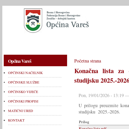
OPĆINSKI NAČELNIK
OPĆINSKE SLUŽBE
OPĆINSKO V
Općina Vareš
Početna strana
Konačna lista za 
OPĆINSKI NAČELNIK
studijsku 2025.-2026
OPĆINSKE SLUŽBE
OPĆINSKO VIJEĆE
Pon, 19/01/2026 - 13:19 —
OPĆINSKI PROPISI
U prilogu preuzmite konač
MATIČNI URED
studijsku 2025.-2026.
KONTAKT
Prilog
Konačna lista.pdf