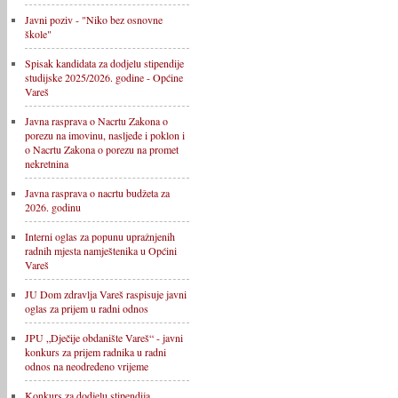
Javni poziv - "Niko bez osnovne
škole"
Spisak kandidata za dodjelu stipendije
studijske 2025/2026. godine - Općine
Vareš
Javna rasprava o Nacrtu Zakona o
porezu na imovinu, nasljeđe i poklon i
o Nacrtu Zakona o porezu na promet
nekretnina
Javna rasprava o nacrtu budžeta za
2026. godinu
Interni oglas za popunu upražnjenih
radnih mjesta namještenika u Općini
Vareš
JU Dom zdravlja Vareš raspisuje javni
oglas za prijem u radni odnos
JPU „Dječije obdanište Vareš“ - javni
konkurs za prijem radnika u radni
odnos na neodređeno vrijeme
Konkurs za dodjelu stipendija