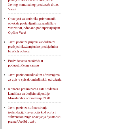
Javnog komunalnog preduzeća d.o.o.
Vareš
Obavijest za korisnike privremenih
objekata postavljenih na zemljištu u
vlasništvu, odnosno pod upravljanjem
Općine Vareš
Javni poziv za prijavu kandidata za
predsjednike/zamjenike predsjednika
biračkih odbora
Poziv ženama za učešće u
poduzetničkom kampu
Javni poziv omladinskim udruženjima
za upis u spisak omladinskih udruženja
Konačna preliminarna lista studenata
kandidata za dodjelu stipendije
Ministarstva obrazovanja ZDK
Javni poziv za sufinansiranje
(refundaciju) investicija kod obrta i
subvencioniranje obavljanja djelatnosti
prema Uredbi o zašti