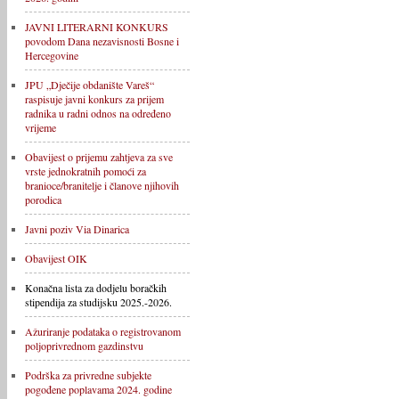
JAVNI LITERARNI KONKURS
povodom Dana nezavisnosti Bosne i
Hercegovine
JPU „Dječije obdanište Vareš“
raspisuje javni konkurs za prijem
radnika u radni odnos na određeno
vrijeme
Obavijest o prijemu zahtjeva za sve
vrste jednokratnih pomoći za
branioce/branitelje i članove njihovih
porodica
Javni poziv Via Dinarica
Obavijest OIK
Konačna lista za dodjelu boračkih
stipendija za studijsku 2025.-2026.
Ažuriranje podataka o registrovanom
poljoprivrednom gazdinstvu
Podrška za privredne subjekte
pogođene poplavama 2024. godine