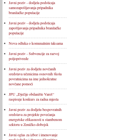
Javni poziv - dodjela podsticaja
samozapošljavanja pripadnika
branilačke populacije
Javni poziv - dodjela podsticaja
zapošljavanja pripadnika branilačke
populacije
Nova odluka o komunalnim taksama
Javni poziv - Subvencije za razvoj
poljoprivrede
Javni poziv za dodjelu novčanih
sredstava učenicima osnovnih škola
povratnicima na ime jednokratne
novčane pomoći
JPU „Dječije obdanište Vareš“
raspisuje konkurs za radna mjesta
Javni poziv za dodjelu bespovratnih
sredstava za projekte povećanja
energetske efikasnosti u stambenom
sektoru u Zeničko-dobojsk
Javni oglas za izbor i imenovanje
predsjednika i članova Skupštine