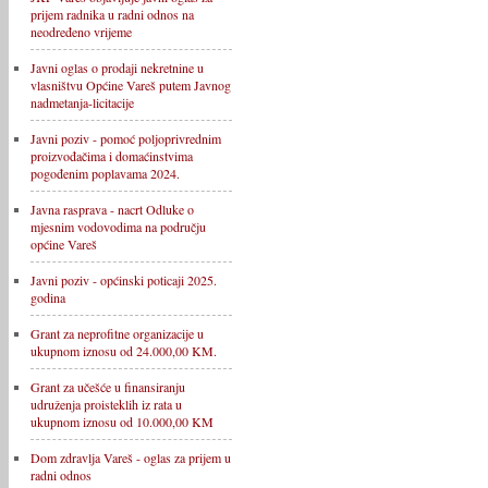
prijem radnika u radni odnos na
neodređeno vrijeme
Javni oglas o prodaji nekretnine u
vlasništvu Općine Vareš putem Javnog
nadmetanja-licitacije
Javni poziv - pomoć poljoprivrednim
proizvođačima i domaćinstvima
pogođenim poplavama 2024.
Javna rasprava - nacrt Odluke o
mjesnim vodovodima na području
općine Vareš
Javni poziv - općinski poticaji 2025.
godina
Grant za neprofitne organizacije u
ukupnom iznosu od 24.000,00 KM.
Grant za učešće u finansiranju
udruženja proisteklih iz rata u
ukupnom iznosu od 10.000,00 KM
Dom zdravlja Vareš - oglas za prijem u
radni odnos