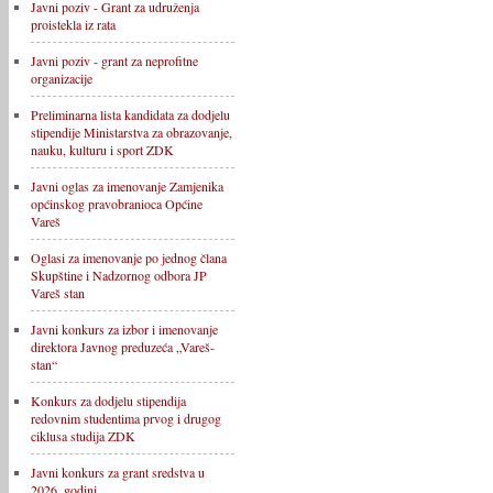
Javni poziv - Grant za udruženja
proistekla iz rata
Javni poziv - grant za neprofitne
organizacije
Preliminarna lista kandidata za dodjelu
stipendije Ministarstva za obrazovanje,
nauku, kulturu i sport ZDK
Javni oglas za imenovanje Zamjenika
općinskog pravobranioca Općine
Vareš
Oglasi za imenovanje po jednog člana
Skupštine i Nadzornog odbora JP
Vareš stan
Javni konkurs za izbor i imenovanje
direktora Javnog preduzeća „Vareš-
stan“
Konkurs za dodjelu stipendija
redovnim studentima prvog i drugog
ciklusa studija ZDK
Javni konkurs za grant sredstva u
2026. godini