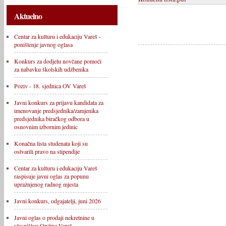
Aktuelno
Centar za kulturu i edukaciju Vareš -
poništenje javnog oglasa
Konkurs za dodjelu novčane pomoći
za nabavku školskih udžbenika
Poziv - 18. sjednica OV Vareš
Javni konkurs za prijavu kandidata za
imenovanje predsjednika/zamjenika
predsjednika biračkog odbora u
osnovnim izbornim jedinic
Konačna lista studenata koji su
ostvarili pravo na stipendije
Centar za kulturu i edukaciju Vareš
raspisuje javni oglas za popunu
upražnjenog radnog mjesta
Javni konkurs, odgajatelji, juni 2026
Javni oglas o prodaji nekretnine u
vlasništvu Općine Vareš