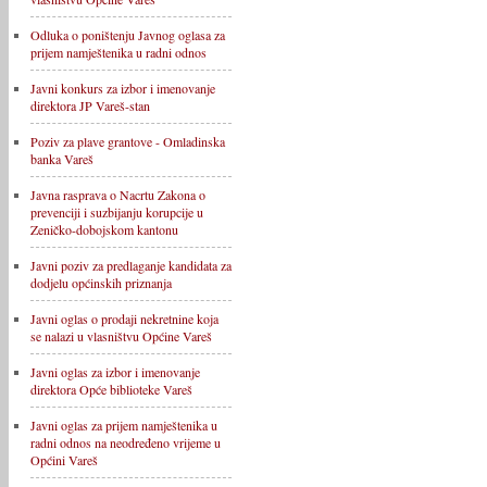
Odluka o poništenju Javnog oglasa za
prijem namještenika u radni odnos
Javni konkurs za izbor i imenovanje
direktora JP Vareš-stan
Poziv za plave grantove - Omladinska
banka Vareš
Javna rasprava o Nacrtu Zakona o
prevenciji i suzbijanju korupcije u
Zeničko-dobojskom kantonu
Javni poziv za predlaganje kandidata za
dodjelu općinskih priznanja
Javni oglas o prodaji nekretnine koja
se nalazi u vlasništvu Općine Vareš
Javni oglas za izbor i imenovanje
direktora Opće biblioteke Vareš
Javni oglas za prijem namještenika u
radni odnos na neodređeno vrijeme u
Općini Vareš