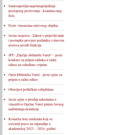
Samozapošljavanje/unaprijeđenje
postojećeg poslovanja - konačna rang
lista
Poziv vlasnicima ruševnog objekta
Javna rasprava - Zakon o prijavljivanju
i postupku provjere podataka o imovini
nosioca javnih funkcija
JPU „Dječije obdanište Vareš“ - javni
konkurs za prijem radnika u radni
odnos na određeno vrijeme
Opća biblioteka Vareš - javni oglas za
prijem u radni odnos
Obavijest političkim subjektima
Javni oglas o prodaji nekretnina u
vlasništvu Općine Vareš putem Javnog
nadmetanja-licitaticije
Konačna lista studenata koji su
ostvarili pravo na stipendiju u
akademskoj 2023. - 2024. godini