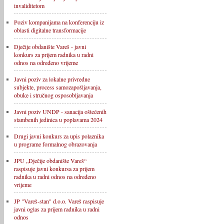
invaliditetom
Poziv kompanijama na konferenciju iz
oblasti digitalne transformacije
Dječije obdanište Vareš - javni
konkurs za prijem radnika u radni
odnos na određeno vrijeme
Javni poziv za lokalne privredne
subjekte, process samozapošljavanja,
obuke i stručnog osposobljavanja
Javni poziv UNDP - sanacija oštećenih
stambenih jedinica u poplavama 2024
Drugi javni konkurs za upis polaznika
u programe formalnog obrazovanja
JPU „Dječije obdanište Vareš“
raspisuje javni konkursa za prijem
radnika u radni odnos na određeno
vrijeme
JP "Vareš-stan" d.o.o. Vareš raspisuje
javni oglas za prijem radnika u radni
odnos