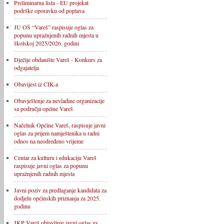
Preliminarna lista - EU projekat
podrške oporavku od poplava
JU OŠ “Vareš” raspisuje oglas za
popunu upražnjenih radnih mjesta u
školskoj 2025/2026. godini
Dječije obdanište Vareš - Konkurs za
odgajatelja
Obavijest iz CIK-a
Obavještenje za nevladine organizacije
sa područja općine Vareš
Načelnik Općine Vareš, raspisuje javni
oglas za prijem namještenika u radni
odnos na neodređeno vrijeme
Centar za kulturu i edukaciju Vareš
raspisuje javni oglas za popunu
upražnjenih radnih mjesta
Javni poziv za predlaganje kandidata za
dodjelu općinskih priznanja za 2025.
godinu
JKP Vareš objavljuje javni oglas za