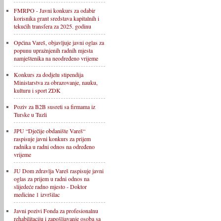
FMRPO - Javni konkurs za odabir
korisnika grant sredstava kapitalnih i
tekućih transfera za 2025. godinu
Općina Vareš, objavljuje javni oglas za
popunu upražnjenih radnih mjesta
namještenika na neodređeno vrijeme
Konkurs za dodjelu stipendija
Ministarstva za obrazovanje, nauku,
kulturu i sport ZDK
Poziv za B2B susreti sa firmama iz
Turske u Tuzli
JPU “Dječije obdanište Vareš“
raspisuje javni konkurs za prijem
radnika u radni odnos na određeno
vrijeme
JU Dom zdravlja Vareš raspisuje javni
oglas za prijem u radni odnos na
slijedeće radno mjesto - Doktor
medicine 1 izvršilac
Javni pozivi Fonda za profesionalnu
rehabilitaciju i zapošljavanje osoba sa