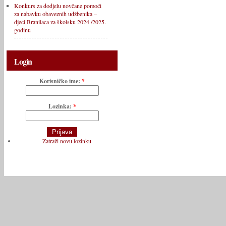
Konkurs za dodjelu novčane pomoći
za nabavku obaveznih udžbenika –
djeci Branilaca za školsku 2024./2025.
godinu
Login
Korisničko ime:
*
Lozinka:
*
Zatraži novu lozinku