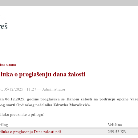
SLUŽBE
OPĆINSKO VIJEĆE
OPĆINSKI PROPISI
MATIČN
tna strana
luka o proglašenju dana žalosti
et, 05/12/2025 - 11:27 — Administrator
an 06.12.2025. godine proglašava se Danom žalosti na području općine Vare
bog
smrti Općinskog načelnika Zdravka Maroševića.
dluku preuzmite u prilogu!
rilog
Veličina
dluka o proglasenju Dana zalosti.pdf
259.53 KB