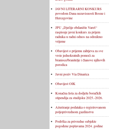
JAVNI LITERARNI KONKURS
povodom Dana nezavisnosti Bosne i
Hercegovine
JPU „Dječije obdanište Vareš“
raspisuje javni konkurs za prijem
radnika u radni odnos na određeno
vrijeme
Obavijest o prijemu zahtjeva za sve
vrste jednokratnih pomoći za
branioce/branitelje i članove njihovih
porodica
Javni poziv Via Dinarica
Obavijest OIK
Konačna lista za dodjelu boračkih
stipendija za studijsku 2025.-2026.
Ažuriranje podataka o registrovanom
poljoprivrednom gazdinstvu
Podrška za privredne subjekte
pogođene poplavama 2024. godine