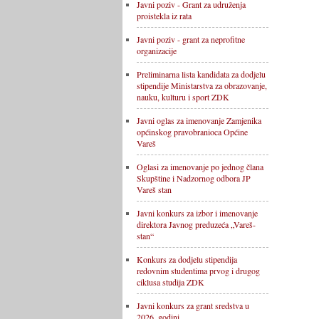
Javni poziv - Grant za udruženja
proistekla iz rata
Javni poziv - grant za neprofitne
organizacije
Preliminarna lista kandidata za dodjelu
stipendije Ministarstva za obrazovanje,
nauku, kulturu i sport ZDK
Javni oglas za imenovanje Zamjenika
općinskog pravobranioca Općine
Vareš
Oglasi za imenovanje po jednog člana
Skupštine i Nadzornog odbora JP
Vareš stan
Javni konkurs za izbor i imenovanje
direktora Javnog preduzeća „Vareš-
stan“
Konkurs za dodjelu stipendija
redovnim studentima prvog i drugog
ciklusa studija ZDK
Javni konkurs za grant sredstva u
2026. godini