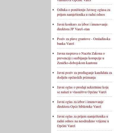
Odluka o poništenju Javnog oglasa za
prijem namještenika u radni odnos
Javni konkurs za izbor i imenovanje
direktora JP Vareš-stan
Poziv za plave grantove - Omladinska
banka Vareš
Javna rasprava o Nacrtu Zakona o
prevenciji i suzbijanju korupcije u
Zeničko-dobojskom kantonu
Javni poziv za predlaganje kandidata za
dodjelu općinskih priznanja
Javni oglas o prodaji nekretnine koja
se nalazi u vlasništvu Općine Vareš
Javni oglas za izbor i imenovanje
direktora Opće biblioteke Vareš
Javni oglas za prijem namještenika u
radni odnos na neodređeno vrijeme u
Općini Vareš