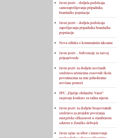
Javni poziv - dodjela podsticaja
samozapošljavanja pripadnika
branilačke populacije
Javni poziv - dodjela podsticaja
zapošljavanja pripadnika branilačke
populacije
Nova odluka o komunalnim taksama
Javni poziv - Subvencije za razvoj
poljoprivrede
Javni poziv za dodjelu novčanih
sredstava učenicima osnovnih škola
povratnicima na ime jednokratne
novčane pomoći
JPU „Dječije obdanište Vareš“
raspisuje konkurs za radna mjesta
Javni poziv za dodjelu bespovratnih
sredstava za projekte povećanja
energetske efikasnosti u stambenom
sektoru u Zeničko-dobojsk
Javni oglas za izbor i imenovanje
predsjednika i članova Skupštine