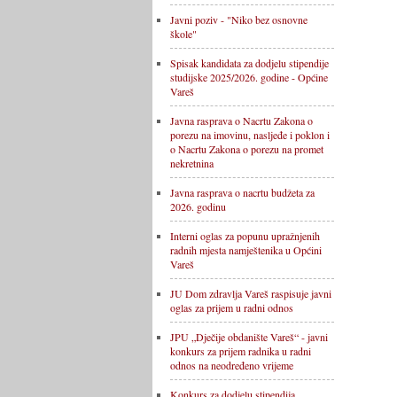
Javni poziv - "Niko bez osnovne
škole"
Spisak kandidata za dodjelu stipendije
studijske 2025/2026. godine - Općine
Vareš
Javna rasprava o Nacrtu Zakona o
porezu na imovinu, nasljeđe i poklon i
o Nacrtu Zakona o porezu na promet
nekretnina
Javna rasprava o nacrtu budžeta za
2026. godinu
Interni oglas za popunu upražnjenih
radnih mjesta namještenika u Općini
Vareš
JU Dom zdravlja Vareš raspisuje javni
oglas za prijem u radni odnos
JPU „Dječije obdanište Vareš“ - javni
konkurs za prijem radnika u radni
odnos na neodređeno vrijeme
Konkurs za dodjelu stipendija