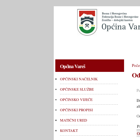
OPĆINSKI NAČELNIK
OPĆINSKE 
Općina Vareš
Poče
Od
OPĆINSKI NAČELNIK
OPĆINSKE SLUŽBE
P
OPĆINSKO VIJEĆE
D
z
OPĆINSKI PROPISI
O
MATIČNI URED
P
KONTAKT
O