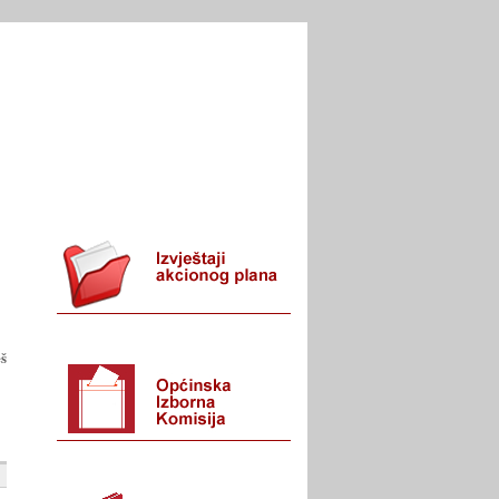
I URED
KONTAKT
š