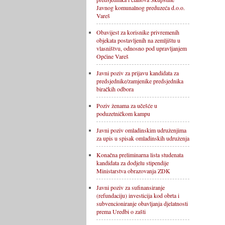
Javnog komunalnog preduzeća d.o.o.
Vareš
Obavijest za korisnike privremenih
objekata postavljenih na zemljištu u
vlasništvu, odnosno pod upravljanjem
Općine Vareš
Javni poziv za prijavu kandidata za
predsjednike/zamjenike predsjednika
biračkih odbora
Poziv ženama za učešće u
poduzetničkom kampu
Javni poziv omladinskim udruženjima
za upis u spisak omladinskih udruženja
Konačna preliminarna lista studenata
kandidata za dodjelu stipendije
Ministarstva obrazovanja ZDK
Javni poziv za sufinansiranje
(refundaciju) investicija kod obrta i
subvencioniranje obavljanja djelatnosti
prema Uredbi o zašti