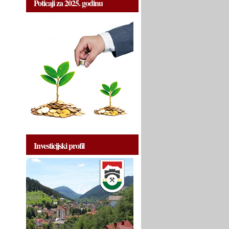
Poticaji za 2025. godinu
Investicijski profil