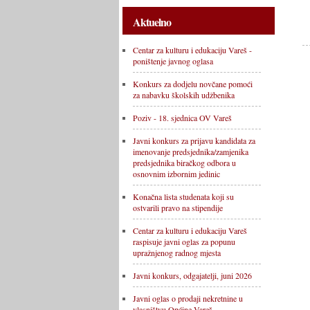
Aktuelno
Centar za kulturu i edukaciju Vareš -
poništenje javnog oglasa
Konkurs za dodjelu novčane pomoći
za nabavku školskih udžbenika
Poziv - 18. sjednica OV Vareš
Javni konkurs za prijavu kandidata za
imenovanje predsjednika/zamjenika
predsjednika biračkog odbora u
osnovnim izbornim jedinic
Konačna lista studenata koji su
ostvarili pravo na stipendije
Centar za kulturu i edukaciju Vareš
raspisuje javni oglas za popunu
upražnjenog radnog mjesta
Javni konkurs, odgajatelji, juni 2026
Javni oglas o prodaji nekretnine u
vlasništvu Općine Vareš