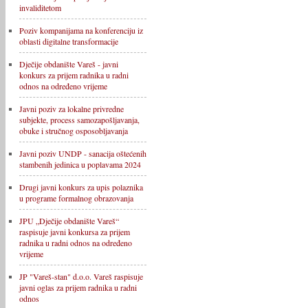
invaliditetom
Poziv kompanijama na konferenciju iz
oblasti digitalne transformacije
Dječije obdanište Vareš - javni
konkurs za prijem radnika u radni
odnos na određeno vrijeme
Javni poziv za lokalne privredne
subjekte, process samozapošljavanja,
obuke i stručnog osposobljavanja
Javni poziv UNDP - sanacija oštećenih
stambenih jedinica u poplavama 2024
Drugi javni konkurs za upis polaznika
u programe formalnog obrazovanja
JPU „Dječije obdanište Vareš“
raspisuje javni konkursa za prijem
radnika u radni odnos na određeno
vrijeme
JP "Vareš-stan" d.o.o. Vareš raspisuje
javni oglas za prijem radnika u radni
odnos