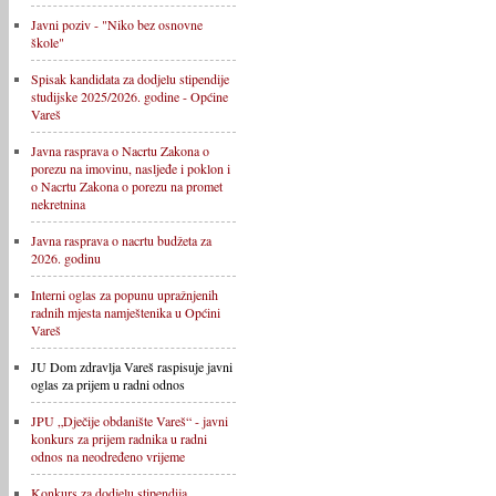
Javni poziv - "Niko bez osnovne
škole"
Spisak kandidata za dodjelu stipendije
studijske 2025/2026. godine - Općine
Vareš
Javna rasprava o Nacrtu Zakona o
porezu na imovinu, nasljeđe i poklon i
o Nacrtu Zakona o porezu na promet
nekretnina
Javna rasprava o nacrtu budžeta za
2026. godinu
Interni oglas za popunu upražnjenih
radnih mjesta namještenika u Općini
Vareš
JU Dom zdravlja Vareš raspisuje javni
oglas za prijem u radni odnos
JPU „Dječije obdanište Vareš“ - javni
konkurs za prijem radnika u radni
odnos na neodređeno vrijeme
Konkurs za dodjelu stipendija