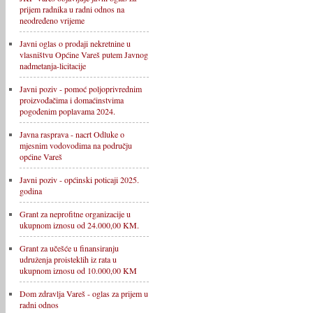
prijem radnika u radni odnos na
neodređeno vrijeme
Javni oglas o prodaji nekretnine u
vlasništvu Općine Vareš putem Javnog
nadmetanja-licitacije
Javni poziv - pomoć poljoprivrednim
proizvođačima i domaćinstvima
pogođenim poplavama 2024.
Javna rasprava - nacrt Odluke o
mjesnim vodovodima na području
općine Vareš
Javni poziv - općinski poticaji 2025.
godina
Grant za neprofitne organizacije u
ukupnom iznosu od 24.000,00 KM.
Grant za učešće u finansiranju
udruženja proisteklih iz rata u
ukupnom iznosu od 10.000,00 KM
Dom zdravlja Vareš - oglas za prijem u
radni odnos