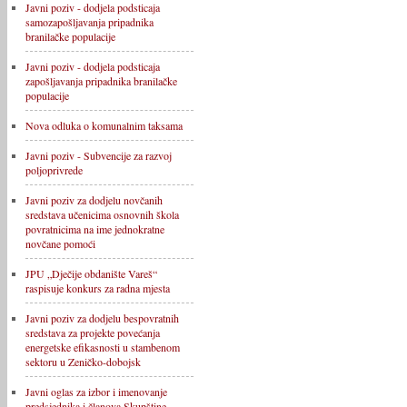
Javni poziv - dodjela podsticaja
samozapošljavanja pripadnika
branilačke populacije
Javni poziv - dodjela podsticaja
zapošljavanja pripadnika branilačke
populacije
Nova odluka o komunalnim taksama
Javni poziv - Subvencije za razvoj
poljoprivrede
Javni poziv za dodjelu novčanih
sredstava učenicima osnovnih škola
povratnicima na ime jednokratne
novčane pomoći
JPU „Dječije obdanište Vareš“
raspisuje konkurs za radna mjesta
Javni poziv za dodjelu bespovratnih
sredstava za projekte povećanja
energetske efikasnosti u stambenom
sektoru u Zeničko-dobojsk
Javni oglas za izbor i imenovanje
predsjednika i članova Skupštine