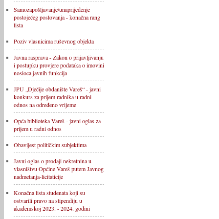
Samozapošljavanje/unaprijeđenje
postojećeg poslovanja - konačna rang
lista
Poziv vlasnicima ruševnog objekta
Javna rasprava - Zakon o prijavljivanju
i postupku provjere podataka o imovini
nosioca javnih funkcija
JPU „Dječije obdanište Vareš“ - javni
konkurs za prijem radnika u radni
odnos na određeno vrijeme
Opća biblioteka Vareš - javni oglas za
prijem u radni odnos
Obavijest političkim subjektima
Javni oglas o prodaji nekretnina u
vlasništvu Općine Vareš putem Javnog
nadmetanja-licitaticije
Konačna lista studenata koji su
ostvarili pravo na stipendiju u
akademskoj 2023. - 2024. godini