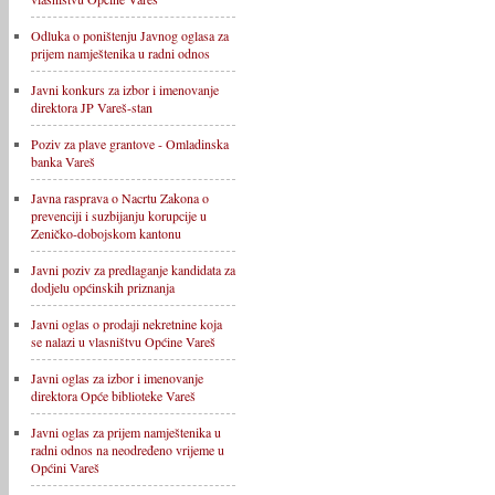
Odluka o poništenju Javnog oglasa za
prijem namještenika u radni odnos
Javni konkurs za izbor i imenovanje
direktora JP Vareš-stan
Poziv za plave grantove - Omladinska
banka Vareš
Javna rasprava o Nacrtu Zakona o
prevenciji i suzbijanju korupcije u
Zeničko-dobojskom kantonu
Javni poziv za predlaganje kandidata za
dodjelu općinskih priznanja
Javni oglas o prodaji nekretnine koja
se nalazi u vlasništvu Općine Vareš
Javni oglas za izbor i imenovanje
direktora Opće biblioteke Vareš
Javni oglas za prijem namještenika u
radni odnos na neodređeno vrijeme u
Općini Vareš