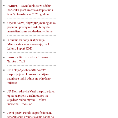
FMRPO - Javni konkurs za odabir
korisnika grant sredstava kapitalnih i
tekućih transfera za 2025. godinu
Općina Vareš, objavljuje javni oglas za
popunu upražnjenih radnih mjesta
namještenika na neodređeno vrijeme
Konkurs za dodjelu stipendija
Ministarstva za obrazovanje, nauku,
kulturu i sport ZDK
Poziv za B2B susreti sa firmama iz
Turske u Tuzli
JPU “Dječije obdanište Vareš“
raspisuje javni konkurs za prijem
radnika u radni odnos na određeno
vrijeme
JU Dom zdravlja Vareš raspisuje javni
oglas za prijem u radni odnos na
slijedeće radno mjesto - Doktor
medicine 1 izvršilac
Javni pozivi Fonda za profesionalnu
rehabilitaciju i zapošljavanje osoba sa