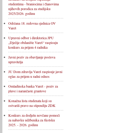
studentima - braniocima i članovima
njihovih porodica za studijsku
2025/2026. godinu
Održana 18. redovna sjednica OV
Vareš
Upravni odbor i direktorica JPU
„Dječije obdanište Vareš“ raspisuju
konkurs za prijem 4 radnika
Javni poziv za obavljanje poslova
upravitelja
JU Dom zdravlja Vareš raspisuje javni
oglas za prijem u radni odnos
Omladinska banka Vareš - poziv za
plave i narančaste grantove
Konačna lista studenata koji su
ostvarili pravo na stipendiju ZDK
Konkurs za dodjelu novčane pomoći
za nabavku udžbenika za školsku
2025. - 2026. godinu