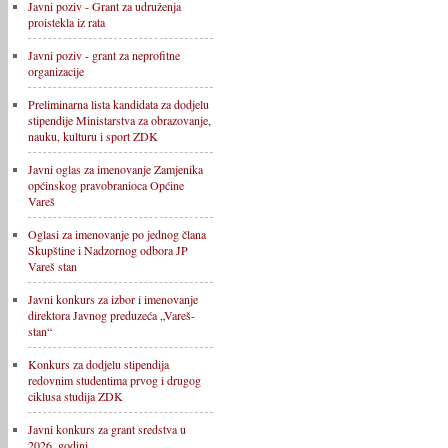
Javni poziv - Grant za udruženja
proistekla iz rata
Javni poziv - grant za neprofitne
organizacije
Preliminarna lista kandidata za dodjelu
stipendije Ministarstva za obrazovanje,
nauku, kulturu i sport ZDK
Javni oglas za imenovanje Zamjenika
općinskog pravobranioca Općine
Vareš
Oglasi za imenovanje po jednog člana
Skupštine i Nadzornog odbora JP
Vareš stan
Javni konkurs za izbor i imenovanje
direktora Javnog preduzeća „Vareš-
stan“
Konkurs za dodjelu stipendija
redovnim studentima prvog i drugog
ciklusa studija ZDK
Javni konkurs za grant sredstva u
2026. godini