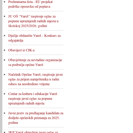
Preliminarna lista - EU projekat
podrške oporavku od poplava
JU OŠ “Vareš” raspisuje oglas za
popunu upražnjenih radnih mjesta u
školskoj 2025/2026. godini
Dječije obdanište Vareš - Konkurs za
odgajatelja
Obavijest iz CIK-a
Obavještenje za nevladine organizacije
sa područja općine Vareš
Načelnik Općine Vareš, raspisuje javni
oglas za prijem namještenika u radni
odnos na neodređeno vrijeme
Centar za kulturu i edukaciju Vareš
raspisuje javni oglas za popunu
upražnjenih radnih mjesta
Javni poziv za predlaganje kandidata za
dodjelu općinskih priznanja za 2025.
godinu
JKP Vareš objavljuje javni oglas za