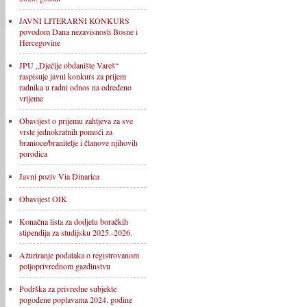
JAVNI LITERARNI KONKURS
povodom Dana nezavisnosti Bosne i
Hercegovine
JPU „Dječije obdanište Vareš“
raspisuje javni konkurs za prijem
radnika u radni odnos na određeno
vrijeme
Obavijest o prijemu zahtjeva za sve
vrste jednokratnih pomoći za
branioce/branitelje i članove njihovih
porodica
Javni poziv Via Dinarica
Obavijest OIK
Konačna lista za dodjelu boračkih
stipendija za studijsku 2025.-2026.
Ažuriranje podataka o registrovanom
poljoprivrednom gazdinstvu
Podrška za privredne subjekte
pogođene poplavama 2024. godine