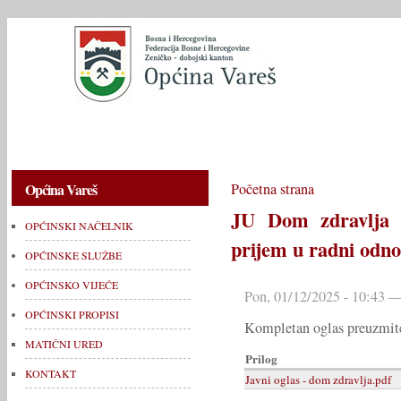
OPĆINSKI NAČELNIK
OPĆINSKE SLUŽBE
OPĆINSKO V
Općina Vareš
Početna strana
JU Dom zdravlja V
OPĆINSKI NAČELNIK
prijem u radni odno
OPĆINSKE SLUŽBE
OPĆINSKO VIJEĆE
Pon, 01/12/2025 - 10:43 —
OPĆINSKI PROPISI
Kompletan oglas preuzmite
MATIČNI URED
Prilog
KONTAKT
Javni oglas - dom zdravlja.pdf