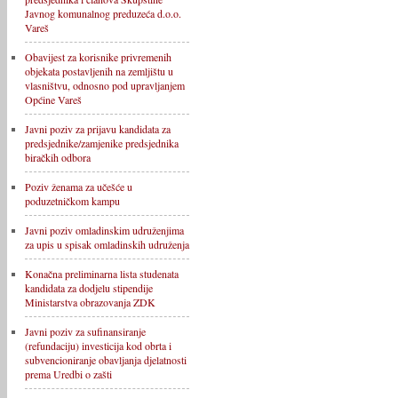
Javnog komunalnog preduzeća d.o.o.
Vareš
Obavijest za korisnike privremenih
objekata postavljenih na zemljištu u
vlasništvu, odnosno pod upravljanjem
Općine Vareš
Javni poziv za prijavu kandidata za
predsjednike/zamjenike predsjednika
biračkih odbora
Poziv ženama za učešće u
poduzetničkom kampu
Javni poziv omladinskim udruženjima
za upis u spisak omladinskih udruženja
Konačna preliminarna lista studenata
kandidata za dodjelu stipendije
Ministarstva obrazovanja ZDK
Javni poziv za sufinansiranje
(refundaciju) investicija kod obrta i
subvencioniranje obavljanja djelatnosti
prema Uredbi o zašti