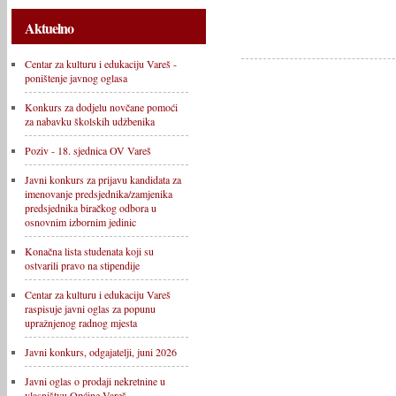
Aktuelno
Centar za kulturu i edukaciju Vareš -
poništenje javnog oglasa
Konkurs za dodjelu novčane pomoći
za nabavku školskih udžbenika
Poziv - 18. sjednica OV Vareš
Javni konkurs za prijavu kandidata za
imenovanje predsjednika/zamjenika
predsjednika biračkog odbora u
osnovnim izbornim jedinic
Konačna lista studenata koji su
ostvarili pravo na stipendije
Centar za kulturu i edukaciju Vareš
raspisuje javni oglas za popunu
upražnjenog radnog mjesta
Javni konkurs, odgajatelji, juni 2026
Javni oglas o prodaji nekretnine u
vlasništvu Općine Vareš