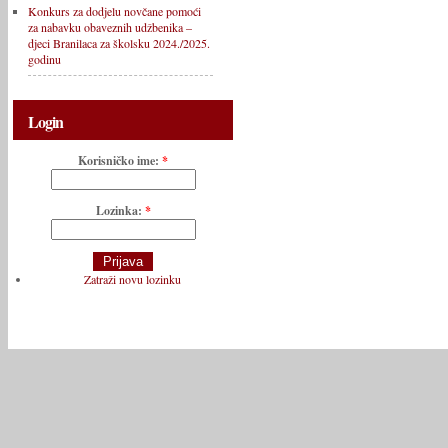
Konkurs za dodjelu novčane pomoći
za nabavku obaveznih udžbenika –
djeci Branilaca za školsku 2024./2025.
godinu
Login
Korisničko ime:
*
Lozinka:
*
Zatraži novu lozinku