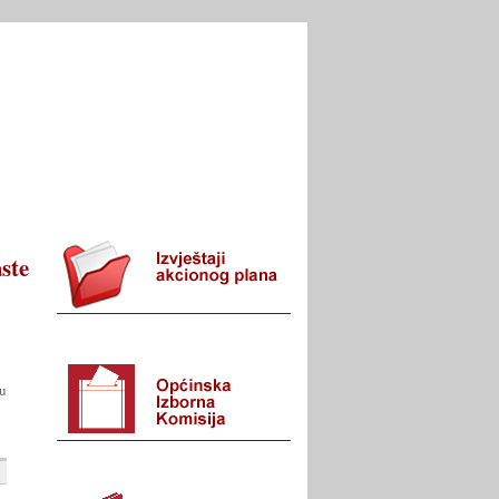
I URED
KONTAKT
ste
 u