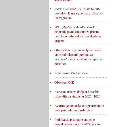
JAVNI LITERARNI KONKURS
povodom Dana nezavisnosti Bosne i
Hercegovine
JPU „Dječije obdanište Vareš“
raspisuje javni konkurs za prijem
radnika u radni odnos na određeno
vrijeme
Obavijest o prijemu zahtjeva za sve
vrste jednokratnih pomoći za
branioce/branitelje i članove njihovih
porodica
Javni poziv Via Dinarica
Obavijest OIK
Konačna lista za dodjelu boračkih
stipendija za studijsku 2025.-2026.
Ažuriranje podataka o registrovanom
poljoprivrednom gazdinstvu
Podrška za privredne subjekte
pogođene poplavama 2024. godine