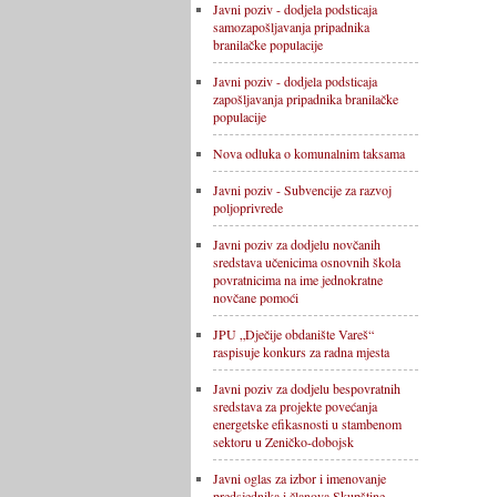
Javni poziv - dodjela podsticaja
samozapošljavanja pripadnika
branilačke populacije
Javni poziv - dodjela podsticaja
zapošljavanja pripadnika branilačke
populacije
Nova odluka o komunalnim taksama
Javni poziv - Subvencije za razvoj
poljoprivrede
Javni poziv za dodjelu novčanih
sredstava učenicima osnovnih škola
povratnicima na ime jednokratne
novčane pomoći
JPU „Dječije obdanište Vareš“
raspisuje konkurs za radna mjesta
Javni poziv za dodjelu bespovratnih
sredstava za projekte povećanja
energetske efikasnosti u stambenom
sektoru u Zeničko-dobojsk
Javni oglas za izbor i imenovanje
predsjednika i članova Skupštine