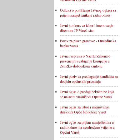
Odluka o poništenju Javnog oglasa za
prijem namještenika u radni odnos
Javni konkurs za izbor i imenovanje
direktora JP Vareš-stan
Poziv za plave grantove - Omladinska
banka Vareš
Javna rasprava o Nacrtu Zakona o
prevenciji i suzbijanju korupcije u
Zeničko-dobojskom kantonu
Javni poziv za predlaganje kandidata za
dodjelu općinskih priznanja
Javni oglas o prodaji nekretnine koja
se nalazi u vlasništvu Općine Vareš
Javni oglas za izbor i imenovanje
direktora Opće biblioteke Vareš
Javni oglas za prijem namještenika u
radni odnos na neodređeno vrijeme u
Općini Vareš