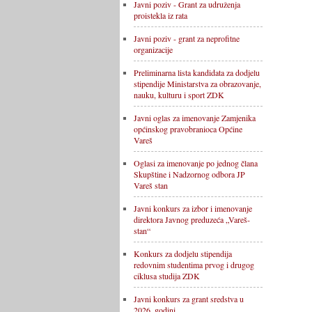
Javni poziv - Grant za udruženja
proistekla iz rata
Javni poziv - grant za neprofitne
organizacije
Preliminarna lista kandidata za dodjelu
stipendije Ministarstva za obrazovanje,
nauku, kulturu i sport ZDK
Javni oglas za imenovanje Zamjenika
općinskog pravobranioca Općine
Vareš
Oglasi za imenovanje po jednog člana
Skupštine i Nadzornog odbora JP
Vareš stan
Javni konkurs za izbor i imenovanje
direktora Javnog preduzeća „Vareš-
stan“
Konkurs za dodjelu stipendija
redovnim studentima prvog i drugog
ciklusa studija ZDK
Javni konkurs za grant sredstva u
2026. godini