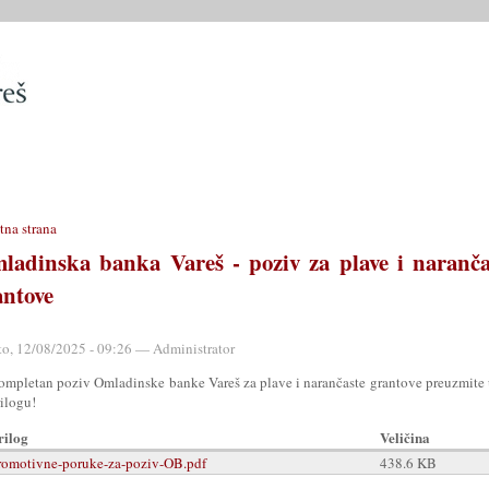
SLUŽBE
OPĆINSKO VIJEĆE
OPĆINSKI PROPISI
MATIČN
tna strana
ladinska banka Vareš - poziv za plave i naranča
antove
to, 12/08/2025 - 09:26 — Administrator
ompletan poziv Omladinske banke Vareš za plave i narančaste grantove preuzmite
ilogu!
rilog
Veličina
romotivne-poruke-za-poziv-OB.pdf
438.6 KB