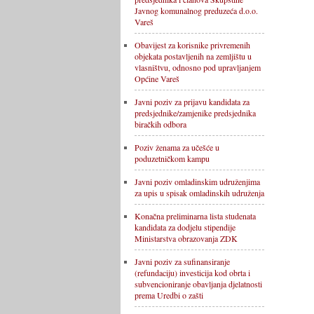
Javnog komunalnog preduzeća d.o.o.
Vareš
Obavijest za korisnike privremenih
objekata postavljenih na zemljištu u
vlasništvu, odnosno pod upravljanjem
Općine Vareš
Javni poziv za prijavu kandidata za
predsjednike/zamjenike predsjednika
biračkih odbora
Poziv ženama za učešće u
poduzetničkom kampu
Javni poziv omladinskim udruženjima
za upis u spisak omladinskih udruženja
Konačna preliminarna lista studenata
kandidata za dodjelu stipendije
Ministarstva obrazovanja ZDK
Javni poziv za sufinansiranje
(refundaciju) investicija kod obrta i
subvencioniranje obavljanja djelatnosti
prema Uredbi o zašti