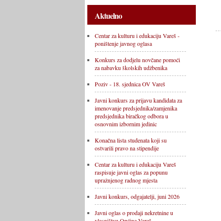
Aktuelno
Centar za kulturu i edukaciju Vareš -
poništenje javnog oglasa
Konkurs za dodjelu novčane pomoći
za nabavku školskih udžbenika
Poziv - 18. sjednica OV Vareš
Javni konkurs za prijavu kandidata za
imenovanje predsjednika/zamjenika
predsjednika biračkog odbora u
osnovnim izbornim jedinic
Konačna lista studenata koji su
ostvarili pravo na stipendije
Centar za kulturu i edukaciju Vareš
raspisuje javni oglas za popunu
upražnjenog radnog mjesta
Javni konkurs, odgajatelji, juni 2026
Javni oglas o prodaji nekretnine u
vlasništvu Općine Vareš