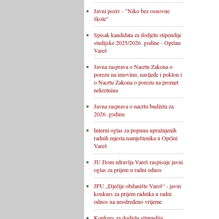
Javni poziv - "Niko bez osnovne
škole"
Spisak kandidata za dodjelu stipendije
studijske 2025/2026. godine - Općine
Vareš
Javna rasprava o Nacrtu Zakona o
porezu na imovinu, nasljeđe i poklon i
o Nacrtu Zakona o porezu na promet
nekretnina
Javna rasprava o nacrtu budžeta za
2026. godinu
Interni oglas za popunu upražnjenih
radnih mjesta namještenika u Općini
Vareš
JU Dom zdravlja Vareš raspisuje javni
oglas za prijem u radni odnos
JPU „Dječije obdanište Vareš“ - javni
konkurs za prijem radnika u radni
odnos na neodređeno vrijeme
Konkurs za dodjelu stipendija