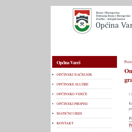
OPĆINSKI NAČELNIK
OPĆINSKE 
Općina Vareš
Poče
Om
OPĆINSKI NAČELNIK
gr
OPĆINSKE SLUŽBE
U
OPĆINSKO VIJEĆE
K
OPĆINSKI PROPISI
pr
MATIČNI URED
P
KONTAKT
P