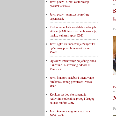
Pr
Javni poziv - Grant za udruženja
proistekla iz rata
S
Javni poziv - grant za neprofitne
k
organizacije
Preliminarna lista kandidata za dodjelu
P
stipendije Ministarstva za obrazovanje,
nauku, kulturu i sport ZDK
Javni oglas za imenovanje Zamjenika
općinskog pravobranioca Općine
Vareš
Oglasi za imenovanje po jednog člana
Skupštine i Nadzornog odbora JP
Vareš stan
Javni konkurs za izbor i imenovanje
direktora Javnog preduzeća „Vareš-
stan“
Pr
Konkurs za dodjelu stipendija
N
redovnim studentima prvog i drugog
ciklusa studija ZDK
P
Javni konkurs za grant sredstva u
2026. godini