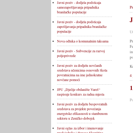
Javni poziv - dodjela podsticaja
Pr
samozapošljavanja pripadnika
branilačke populacije
J
Javni poziv - dodjela podsticaja
zapošljavanja pripadnika branilačke
populacije
U
P
Nova odluka o komunalnim taksama
F
Javni poziv - Subvencije za razvoj
i
poljoprivrede
po
Javni poziv za dodjelu novčanih
K
sredstava učenicima osnovnih škola
povratnicima na ime jednokratne
4 
novčane pomoći
1
JPU „Dječije obdanište Vareš“
raspisuje konkurs za radna mjesta
P
Javni poziv za dodjelu bespovratnih
sredstava za projekte povećanja
energetske efikasnosti u stambenom
sektoru u Zeničko-dobojsk
Javni oglas za izbor i imenovanje
predsjednika i članova Skupštine