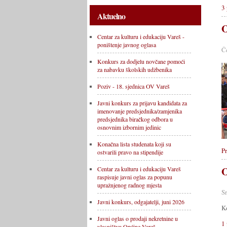
3 
Aktuelno
O
Centar za kulturu i edukaciju Vareš -
poništenje javnog oglasa
Č
Konkurs za dodjelu novčane pomoći
za nabavku školskih udžbenika
Poziv - 18. sjednica OV Vareš
Javni konkurs za prijavu kandidata za
imenovanje predsjednika/zamjenika
predsjednika biračkog odbora u
osnovnim izbornim jedinic
Konačna lista studenata koji su
Pr
ostvarili pravo na stipendije
O
Centar za kulturu i edukaciju Vareš
raspisuje javni oglas za popunu
upražnjenog radnog mjesta
S
Javni konkurs, odgajatelji, juni 2026
Ko
Javni oglas o prodaji nekretnine u
1 
vlasništvu Općine Vareš