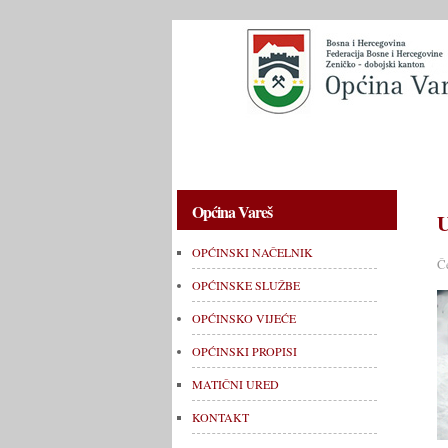
OPĆINSKI NAČELNIK
OPĆINSKE 
Općina Vareš
U
OPĆINSKI NAČELNIK
Č
OPĆINSKE SLUŽBE
OPĆINSKO VIJEĆE
OPĆINSKI PROPISI
MATIČNI URED
KONTAKT