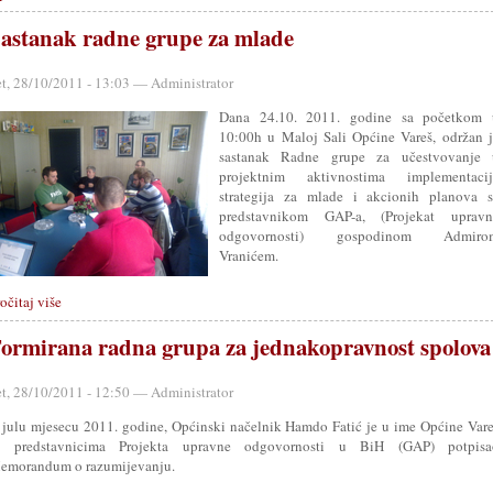
astanak radne grupe za mlade
et, 28/10/2011 - 13:03 — Administrator
Dana 24.10. 2011. godine sa početkom 
10:00h u Maloj Sali Općine Vareš, održan 
sastanak Radne grupe za učestvovanje 
projektnim aktivnostima implementacij
strategija za mlade i akcionih planova s
predstavnikom GAP-a, (Projekat upravn
odgovornosti) gospodinom Admiro
Vranićem.
očitaj više
ormirana radna grupa za jednakopravnost spolova
et, 28/10/2011 - 12:50 — Administrator
 julu mjesecu 2011. godine, Općinski načelnik Hamdo Fatić je u ime Općine Var
a predstavnicima Projekta upravne odgovornosti u BiH (GAP) potpisa
emorandum o razumijevanju.