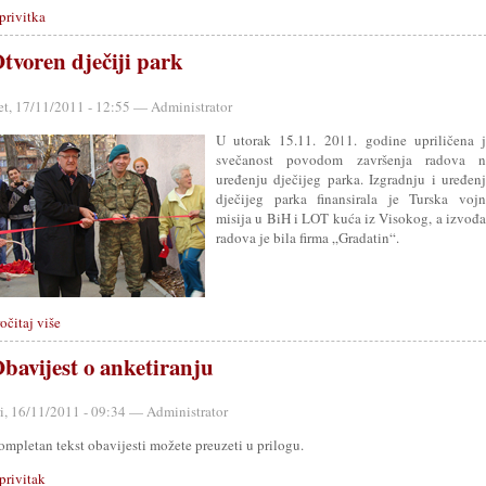
privitka
tvoren dječiji park
et, 17/11/2011 - 12:55 — Administrator
U utorak 15.11. 2011. godine upriličena j
svečanost povodom završenja radova n
uređenju dječijeg parka. Izgradnju i uređen
dječijeg parka finansirala je Turska vojn
misija u BiH i LOT kuća iz Visokog, a izvođ
radova je bila firma „Gradatin“.
očitaj više
bavijest o anketiranju
ri, 16/11/2011 - 09:34 — Administrator
mpletan tekst obavijesti možete preuzeti u prilogu.
privitak