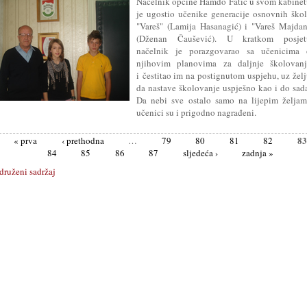
Načelnik općine Hamdo Fatić u svom kabine
je ugostio učenike generacije osnovnih ško
"Vareš" (Lamija Hasanagić) i "Vareš Majda
(Dženan Čaušević). U kratkom posjet
načelnik je porazgovarao sa učenicima 
njihovim planovima za daljnje školovanj
i čestitao im na postignutom uspjehu, uz žel
da nastave školovanje uspješno kao i do sad
Da nebi sve ostalo samo na lijepim željam
učenici su i prigodno nagrađeni.
83
« prva
‹ prethodna
…
79
80
81
82
84
85
86
87
sljedeća ›
zadnja »