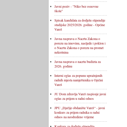
Javni poziv - "Niko bez osnovne
škole"
Spisak kandidata za dodjelu stipendije
studijske 2025/2026. godine - Općine
Vareš
Javna rasprava o Nacrtu Zakona o
porezu na imovinu, nasljeđe i poklon i
o Nacrtu Zakona o porezu na promet
nekretnina
Javna rasprava o nacrtu budžeta za
2026. godinu
Interni oglas za popunu upražnjenih
radnih mjesta namještenika u Općini
Vareš
JU Dom zdravlja Vareš raspisuje javni
oglas za prijem u radni odnos
JPU „Dječije obdanište Vareš“ - javni
konkurs za prijem radnika u radni
odnos na neodređeno vrijeme
Konkurs za dodjelu stipendija