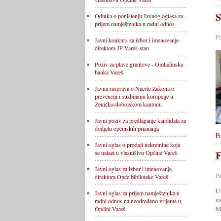
S
Odluka o poništenju Javnog oglasa za
prijem namještenika u radni odnos
P
Javni konkurs za izbor i imenovanje
direktora JP Vareš-stan
Poziv za plave grantove - Omladinska
banka Vareš
Javna rasprava o Nacrtu Zakona o
prevenciji i suzbijanju korupcije u
Zeničko-dobojskom kantonu
Javni poziv za predlaganje kandidata za
dodjelu općinskih priznanja
Pr
Javni oglas o prodaji nekretnine koja
F
se nalazi u vlasništvu Općine Vareš
Javni oglas za izbor i imenovanje
P
direktora Opće biblioteke Vareš
U
Javni oglas za prijem namještenika u
s
radni odnos na neodređeno vrijeme u
M
Općini Vareš