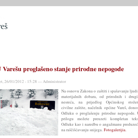
SLUŽBE
OPĆINSKO VIJEĆE
OPĆINSKI PROPISI
MATIČN
 Varešu proglašeno stanje prirodne nepogode
et, 26/01/2012 - 15:28 — Administrator
Na osnovu Zakona o zaštiti i spašavanju ljudi
materijalnih dobara, od prirodnih i drugi
nesreća, na prijedlog Općinskog stožer
civilne zaštite, načelnik općine Vareš, dono
Odluku o proglašenju prirodne nepogode. 
prilogu možete preuzeti kompletan teks
Odluke kao i naredbu o angažmanu preduzeć
na raščišćavanju snijega.
Fotogalerijia.