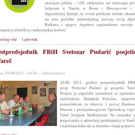
značajan jubilej – 120. obljetnicu od osnivanja pr
željezare u Varešu, u Bosni i Hercegovini i 
Jugoističnoj Europi, te ovom prilikom želimo ukaza
na rane početke industrijskog razvoja ovog dijel
Balkana i njegov doprinos regionalnom razvoju 
ropskoj tehničkoj i industrijskoj kulturi.
očitaj više
1 privitak
otpredsjednik FBiH Svetozar Pudarić posjeti
areš
on, 29/08/2011 - 14:24 — Administrator
26.08. 2011. godine potpredsjednik FBi
gosp. Svetozar Pudarić je posjetio Vareš
Posjeta je započela sastankom sa općinski
načelnikom Hamdom Fatićem, njegovi
pomoćnikom za obnovu i razvoj Ermino
Musom i predsjedavajućim Općinskog vijeć
Vareš Josipom Malbašićem. Na sastanku s
razgovaralo o aktuelnoj problematici u Vare
i načinima kako da se trenutno stanje popravi.