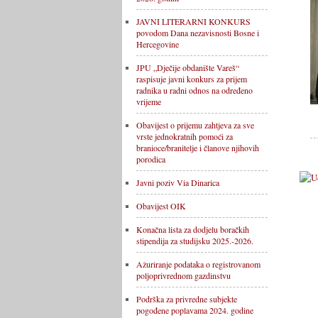
JAVNI LITERARNI KONKURS
povodom Dana nezavisnosti Bosne i
Hercegovine
JPU „Dječije obdanište Vareš“
raspisuje javni konkurs za prijem
radnika u radni odnos na određeno
vrijeme
Obavijest o prijemu zahtjeva za sve
vrste jednokratnih pomoći za
branioce/branitelje i članove njihovih
porodica
Javni poziv Via Dinarica
Obavijest OIK
Konačna lista za dodjelu boračkih
stipendija za studijsku 2025.-2026.
Ažuriranje podataka o registrovanom
poljoprivrednom gazdinstvu
Podrška za privredne subjekte
pogođene poplavama 2024. godine