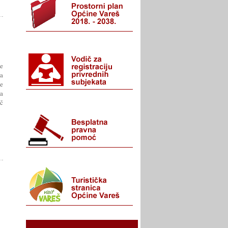
e
a
je
a
ač