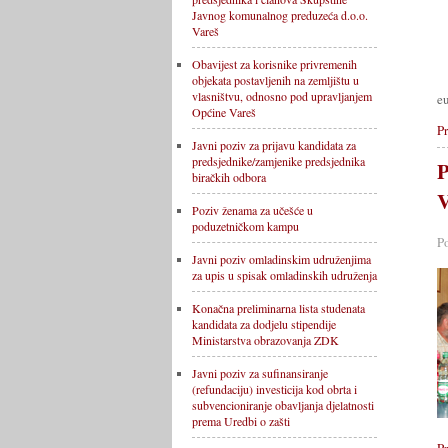
Javnog komunalnog preduzeća d.o.o.
Vareš
Obavijest za korisnike privremenih
objekata postavljenih na zemljištu u
vlasništvu, odnosno pod upravljanjem
eu
Općine Vareš
Pr
Javni poziv za prijavu kandidata za
predsjednike/zamjenike predsjednika
P
biračkih odbora
V
Poziv ženama za učešće u
poduzetničkom kampu
P
Javni poziv omladinskim udruženjima
za upis u spisak omladinskih udruženja
Konačna preliminarna lista studenata
kandidata za dodjelu stipendije
Ministarstva obrazovanja ZDK
Javni poziv za sufinansiranje
(refundaciju) investicija kod obrta i
subvencioniranje obavljanja djelatnosti
prema Uredbi o zašti