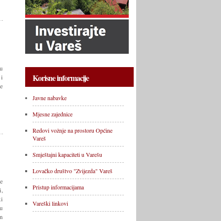
u
Korisne informacije
i
je
Javne nabavke
Mjesne zajednice
Redovi vožnje na prostoru Općine
Vareš
Smještajni kapaciteti u Varešu
Lovačko društvo "Zvijezda" Vareš
je
Pristup informacijama
i,
ki
Vareški linkovi
u
an