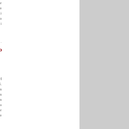
ve
u
ti
a
i
o
H
.
m
m
m
a
e
šu