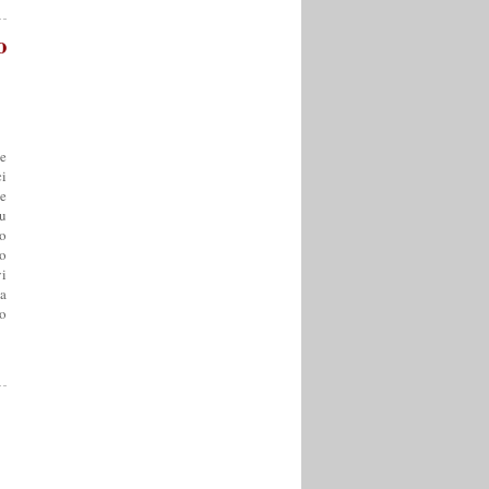
o
e
ci
e
u
 o
vo
vi
a
do