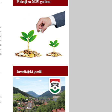
Poticaji za 2025. godinu
u
je
u
e
a
e
m
Investicijski profil
eš
o