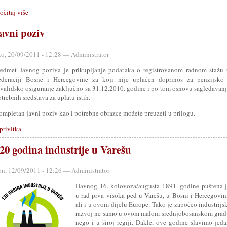
očitaj više
avni poziv
to, 20/09/2011 - 12:28 — Administrator
redmet Javnog poziva je prikupljanje podataka o registrovanom radnom stažu 
ederaciji Bosne i Hercegovine za koji nije uplaćen doprinos za penzijsko 
nvalidsko osiguranje zaključno sa 31.12.2010. godine i po tom osnovu sagledavan
trebnih sredstava za uplatu istih.
ompletan javni poziv kao i potrebne obrazce možete preuzeti u prilogu.
privitka
20 godina industrije u Varešu
on, 12/09/2011 - 12:26 — Administrator
Davnog 16. kolovoza/augusta 1891. godine puštena 
u rad prva visoka ped u Varešu, u Bosni i Hercegovin
ali i u ovom dijelu Europe. Tako je započeo industrijs
razvoj ne samo u ovom malom srednjobosanskom grad
nego i u široj regiji. Dakle, ove godine slavimo jed