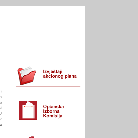
I URED
KONTAKT
 i
h
a
si
U
t
a