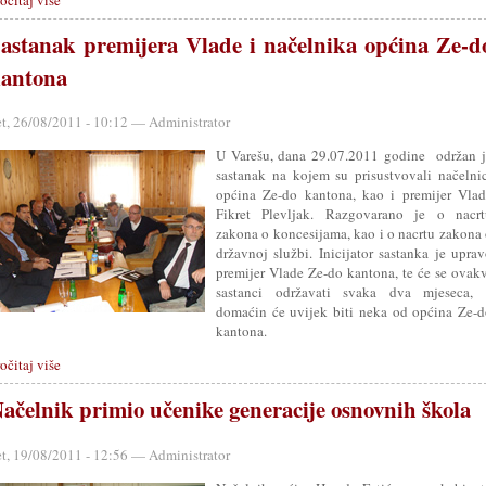
očitaj više
astanak premijera Vlade i načelnika općina Ze-d
antona
et, 26/08/2011 - 10:12 — Administrator
U Varešu, dana 29.07.2011 godine održan j
sastanak na kojem su prisustvovali načelni
općina Ze-do kantona, kao i premijer Vlad
Fikret Plevljak. Razgovarano je o nacrt
zakona o koncesijama, kao i o nacrtu zakona
državnoj službi. Inicijator sastanka je upra
premijer Vlade Ze-do kantona, te će se ovak
sastanci održavati svaka dva mjeseca, 
domaćin će uvijek biti neka od općina Ze-
kantona.
očitaj više
ačelnik primio učenike generacije osnovnih škola
et, 19/08/2011 - 12:56 — Administrator